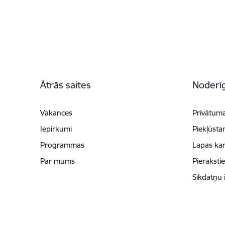
Kājene
Ātrās saites
Noderīg
Vakances
Privātuma
Iepirkumi
Piekļūsta
Programmas
Lapas kar
Par mums
Pieraksti
Sīkdatņu 