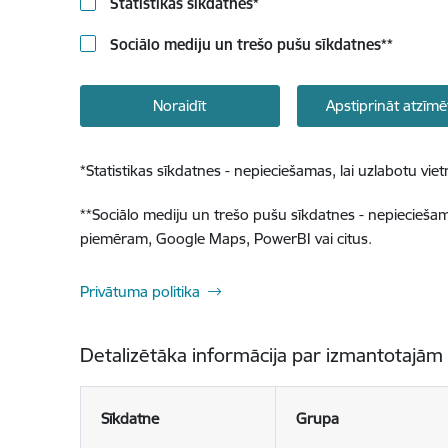
Statistikas sīkdatnes
*
Sociālo mediju un trešo pušu sīkdatnes
**
Noraidīt
Apstiprināt atzīmē
*
Statistikas sīkdatnes - nepieciešamas, lai uzlabotu v
**
Sociālo mediju un trešo pušu sīkdatnes - nepieciešamas
piemēram, Google Maps, PowerBI vai citus.
Privātuma politika
Detalizētāka informācija par izmantotajām
Sīkdatne
Grupa