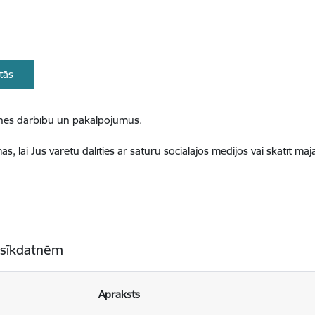
tās
ietnes darbību un pakalpojumus.
, lai Jūs varētu dalīties ar saturu sociālajos medijos vai skatīt mā
 sīkdatnēm
Apraksts