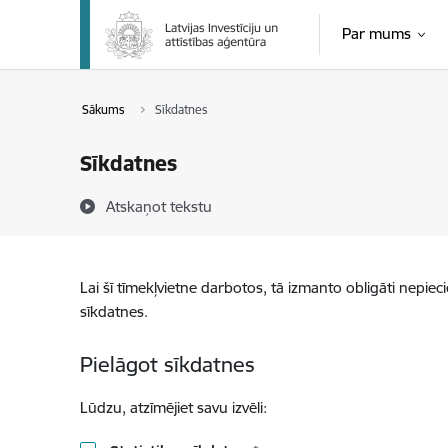
Pāriet uz lapas saturu
Par mums
Sākums
Sīkdatnes
Sīkdatnes
Atskaņot tekstu
Lai šī tīmekļvietne darbotos, tā izmanto obligāti nepiec
sīkdatnes.
Pielāgot sīkdatnes
Lūdzu, atzīmējiet savu izvēli: