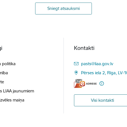
Sniegt atsauksmi
i
Kontakti
E-pasts:
 politika
pasts@liaa.gov.lv
mība
Pērses iela 2, Rīga, LV-
te
es LIAA jaunumiem
izvēles maiņa
Visi kontakti