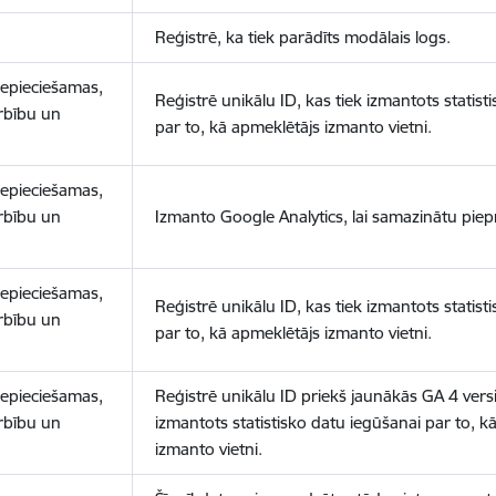
Reģistrē, ka tiek parādīts modālais logs.
nepieciešamas,
Reģistrē unikālu ID, kas tiek izmantots statist
arbību un
par to, kā apmeklētājs izmanto vietni.
nepieciešamas,
arbību un
Izmanto Google Analytics, lai samazinātu piep
nepieciešamas,
Reģistrē unikālu ID, kas tiek izmantots statist
arbību un
par to, kā apmeklētājs izmanto vietni.
nepieciešamas,
Reģistrē unikālu ID priekš jaunākās GA 4 versij
arbību un
izmantots statistisko datu iegūšanai par to, k
izmanto vietni.