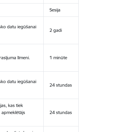
Sesija
isko datu iegūšanai
2 gadi
rasījuma līmeni.
1 minūte
isko datu iegūšanai
24 stundas
as, kas tiek
ā apmeklētājs
24 stundas