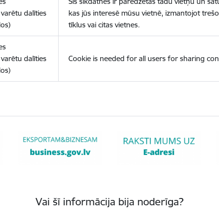
es
Šīs sīkdatnes ir paredzētas tādu vietņu un sat
varētu dalīties
kas jūs interesē mūsu vietnē, izmantojot treš
los)
tīklus vai citas vietnes.
es
varētu dalīties
Cookie is needed for all users for sharing con
los)
Vai šī informācija bija noderīga?