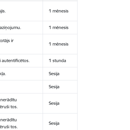
jis.
1 mēnesis
 paziņojumu.
1 mēnesis
otājs ir
1 mēnesis
 autentificētos.
1 stunda
kļa.
Sesija
Sesija
 nerādītu
Sesija
ēruši tos.
 nerādītu
Sesija
ēruši tos.