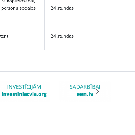
ura koplietošanai,
o personu sociālos
24 stundas
tent
24 stundas