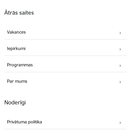
Kājene
Ātrās saites
Vakances
Iepirkumi
Programmas
Par mums
Noderīgi
Privātuma politika