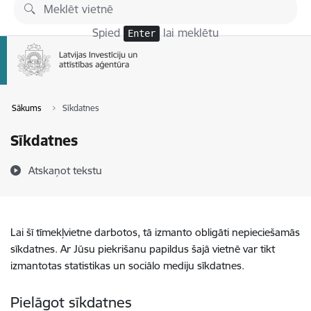
Pāriet uz lapas saturu
Spied
lai meklētu
Enter
Sākums
Sīkdatnes
Sīkdatnes
Atskaņot tekstu
Lai šī tīmekļvietne darbotos, tā izmanto obligāti nepieciešamās
sīkdatnes. Ar Jūsu piekrišanu papildus šajā vietnē var tikt
izmantotas statistikas un sociālo mediju sīkdatnes.
Pielāgot sīkdatnes