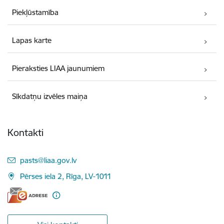
Piekļūstamība
Lapas karte
Pieraksties LIAA jaunumiem
Sīkdatņu izvēles maiņa
Kontakti
E-pasts:
pasts@liaa.gov.lv
Pērses iela 2, Rīga, LV-1011