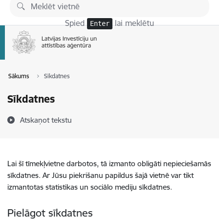
Pāriet uz lapas saturu
Spied
lai meklētu
Enter
Sākums
Sīkdatnes
Sīkdatnes
Atskaņot tekstu
Lai šī tīmekļvietne darbotos, tā izmanto obligāti nepieciešamās
sīkdatnes. Ar Jūsu piekrišanu papildus šajā vietnē var tikt
izmantotas statistikas un sociālo mediju sīkdatnes.
Pielāgot sīkdatnes