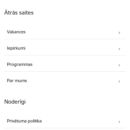
Kājene
Ātrās saites
Vakances
Iepirkumi
Programmas
Par mums
Noderīgi
Privātuma politika