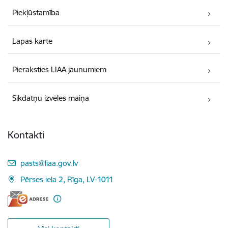
Piekļūstamība
Lapas karte
Pieraksties LIAA jaunumiem
Sīkdatņu izvēles maiņa
Kontakti
E-pasts:
pasts@liaa.gov.lv
Pērses iela 2, Rīga, LV-1011