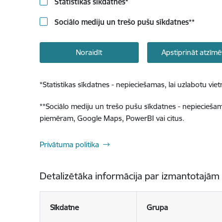
Statistikas sīkdatnes
*
Sociālo mediju un trešo pušu sīkdatnes
**
Noraidīt
Apstiprināt atzīmē
*
Statistikas sīkdatnes - nepieciešamas, lai uzlabotu v
**
Sociālo mediju un trešo pušu sīkdatnes - nepieciešamas
piemēram, Google Maps, PowerBI vai citus.
Privātuma politika
Detalizētāka informācija par izmantotajām
Sīkdatne
Grupa