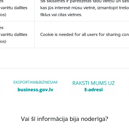
es
Šīs sīkdatnes ir paredzētas tādu vietņu un sat
varētu dalīties
kas jūs interesē mūsu vietnē, izmantojot treš
los)
tīklus vai citas vietnes.
es
varētu dalīties
Cookie is needed for all users for sharing con
los)
Vai šī informācija bija noderīga?