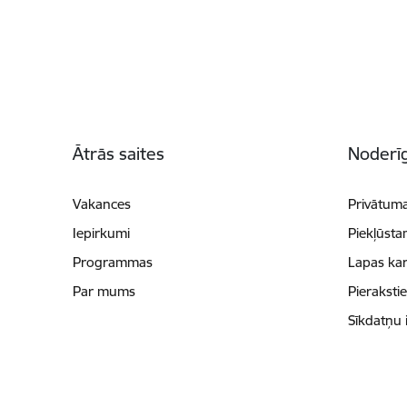
Kājene
Ātrās saites
Noderīg
Vakances
Privātuma
Iepirkumi
Piekļūsta
Programmas
Lapas kar
Par mums
Pieraksti
Sīkdatņu 