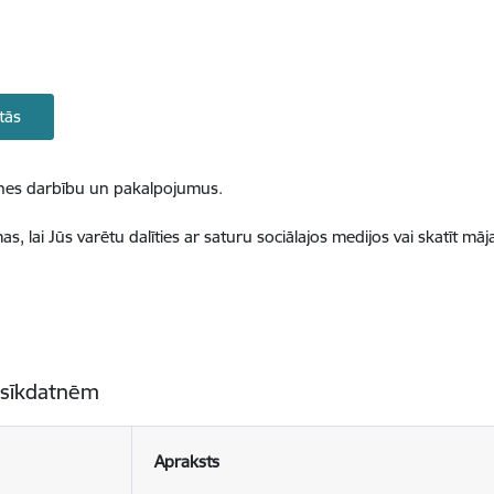
tās
ietnes darbību un pakalpojumus.
, lai Jūs varētu dalīties ar saturu sociālajos medijos vai skatīt mā
 sīkdatnēm
Apraksts