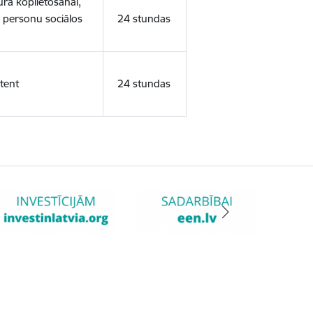
ura koplietošanai,
o personu sociālos
24 stundas
tent
24 stundas