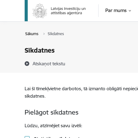
Pāriet uz lapas saturu
Par mums
Sākums
Sīkdatnes
Sīkdatnes
Atskaņot tekstu
Lai šī tīmekļvietne darbotos, tā izmanto obligāti nepiec
sīkdatnes.
Pielāgot sīkdatnes
Lūdzu, atzīmējiet savu izvēli: