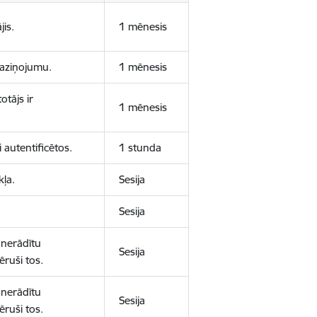
jis.
1 mēnesis
 paziņojumu.
1 mēnesis
otājs ir
1 mēnesis
 autentificētos.
1 stunda
kļa.
Sesija
Sesija
 nerādītu
Sesija
ēruši tos.
 nerādītu
Sesija
ēruši tos.