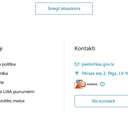
Sniegt atsauksmi
i
Kontakti
E-pasts:
 politika
pasts@liaa.gov.lv
mība
Pērses iela 2, Rīga, LV-
te
es LIAA jaunumiem
izvēles maiņa
Visi kontakti