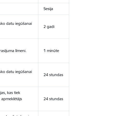
Sesija
isko datu iegūšanai
2 gadi
rasījuma līmeni.
1 minūte
isko datu iegūšanai
24 stundas
as, kas tiek
ā apmeklētājs
24 stundas