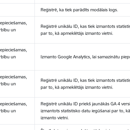
Reģistrē, ka tiek parādīts modālais logs.
nepieciešamas,
Reģistrē unikālu ID, kas tiek izmantots statist
arbību un
par to, kā apmeklētājs izmanto vietni.
nepieciešamas,
arbību un
Izmanto Google Analytics, lai samazinātu piep
nepieciešamas,
Reģistrē unikālu ID, kas tiek izmantots statist
arbību un
par to, kā apmeklētājs izmanto vietni.
nepieciešamas,
Reģistrē unikālu ID priekš jaunākās GA 4 versij
arbību un
izmantots statistisko datu iegūšanai par to, k
izmanto vietni.