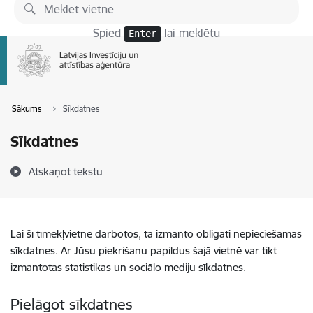
Pāriet uz lapas saturu
Spied
lai meklētu
Enter
Sākums
Sīkdatnes
Sīkdatnes
Atskaņot tekstu
Lai šī tīmekļvietne darbotos, tā izmanto obligāti nepieciešamās
sīkdatnes. Ar Jūsu piekrišanu papildus šajā vietnē var tikt
izmantotas statistikas un sociālo mediju sīkdatnes.
Pielāgot sīkdatnes