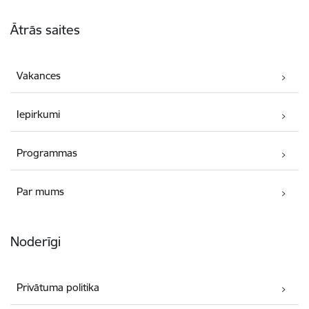
Kājene
Ātrās saites
Vakances
Iepirkumi
Programmas
Par mums
Noderīgi
Privātuma politika