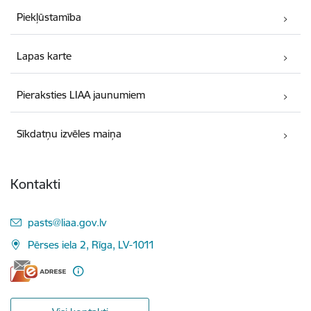
Piekļūstamība
Lapas karte
Pieraksties LIAA jaunumiem
Sīkdatņu izvēles maiņa
Kontakti
E-pasts:
pasts@liaa.gov.lv
Pērses iela 2, Rīga, LV-1011