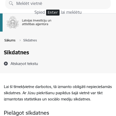
Pāriet uz lapas saturu
Spied
lai meklētu
Enter
Sākums
Sīkdatnes
Sīkdatnes
Atskaņot tekstu
Lai šī tīmekļvietne darbotos, tā izmanto obligāti nepieciešamās
sīkdatnes. Ar Jūsu piekrišanu papildus šajā vietnē var tikt
izmantotas statistikas un sociālo mediju sīkdatnes.
Pielāgot sīkdatnes