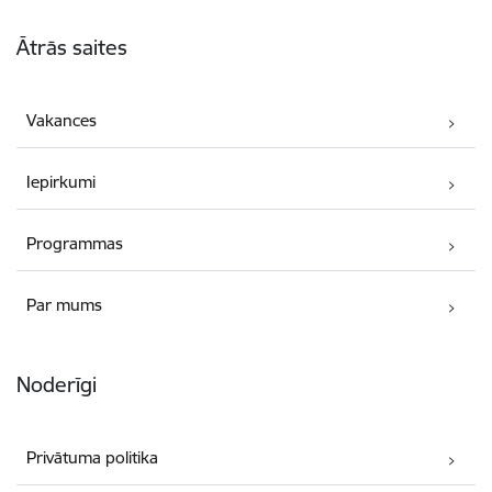
Kājene
Ātrās saites
Vakances
Iepirkumi
Programmas
Par mums
Noderīgi
Privātuma politika