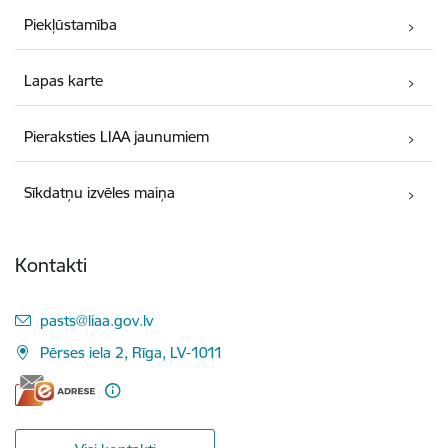
Piekļūstamība
Lapas karte
Pieraksties LIAA jaunumiem
Sīkdatņu izvēles maiņa
Kontakti
E-pasts:
pasts@liaa.gov.lv
Pērses iela 2, Rīga, LV-1011