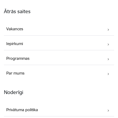
Kājene
Ātrās saites
Vakances
Iepirkumi
Programmas
Par mums
Noderīgi
Privātuma politika