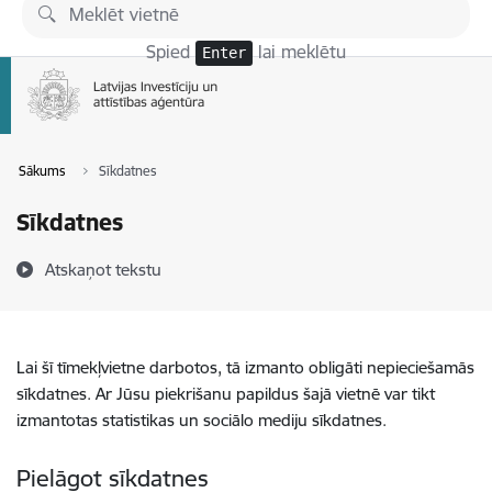
Pāriet uz lapas saturu
Spied
lai meklētu
Enter
Sākums
Sīkdatnes
Sīkdatnes
Atskaņot tekstu
Lai šī tīmekļvietne darbotos, tā izmanto obligāti nepieciešamās
sīkdatnes. Ar Jūsu piekrišanu papildus šajā vietnē var tikt
izmantotas statistikas un sociālo mediju sīkdatnes.
Pielāgot sīkdatnes