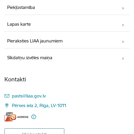
Piekļūstamība
Lapas karte
Pieraksties LIAA jaunumiem
Sīkdatņu izvēles maiņa
Kontakti
E-pasts:
pasts@liaa.gov.lv
Pērses iela 2, Rīga, LV-1011