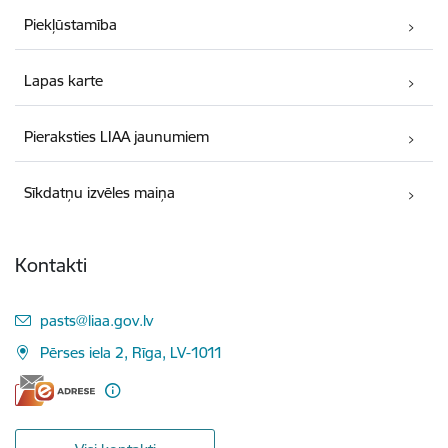
Piekļūstamība
Lapas karte
Pieraksties LIAA jaunumiem
Sīkdatņu izvēles maiņa
Kontakti
E-pasts:
pasts@liaa.gov.lv
Pērses iela 2, Rīga, LV-1011