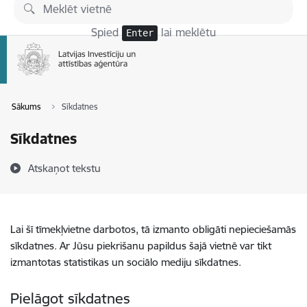
Pāriet uz lapas saturu
Spied
lai meklētu
Enter
Sākums
Sīkdatnes
Sīkdatnes
Atskaņot tekstu
Lai šī tīmekļvietne darbotos, tā izmanto obligāti nepieciešamās
sīkdatnes. Ar Jūsu piekrišanu papildus šajā vietnē var tikt
izmantotas statistikas un sociālo mediju sīkdatnes.
Pielāgot sīkdatnes