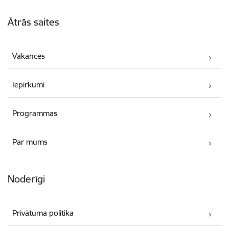
Kājene
Ātrās saites
Vakances
Iepirkumi
Programmas
Par mums
Noderīgi
Privātuma politika