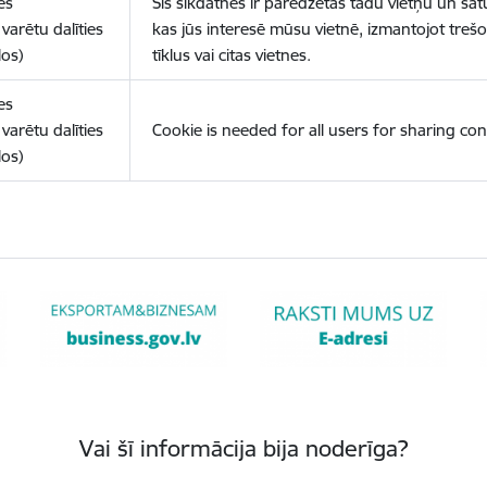
es
Šīs sīkdatnes ir paredzētas tādu vietņu un sat
varētu dalīties
kas jūs interesē mūsu vietnē, izmantojot treš
los)
tīklus vai citas vietnes.
es
varētu dalīties
Cookie is needed for all users for sharing con
los)
Vai šī informācija bija noderīga?