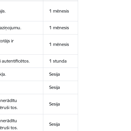
jis.
1 mēnesis
 paziņojumu.
1 mēnesis
otājs ir
1 mēnesis
 autentificētos.
1 stunda
kļa.
Sesija
Sesija
 nerādītu
Sesija
ēruši tos.
 nerādītu
Sesija
ēruši tos.