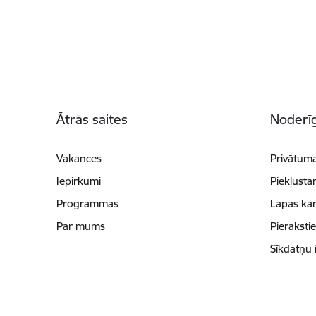
Kājene
Ātrās saites
Noderīg
Vakances
Privātuma
Iepirkumi
Piekļūsta
Programmas
Lapas kar
Par mums
Pieraksti
Sīkdatņu 