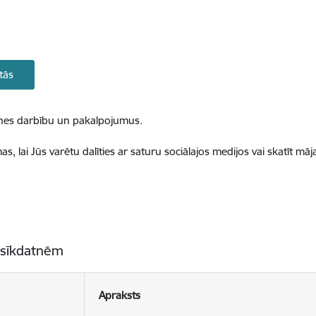
tās
ietnes darbību un pakalpojumus.
, lai Jūs varētu dalīties ar saturu sociālajos medijos vai skatīt mā
 sīkdatnēm
Apraksts