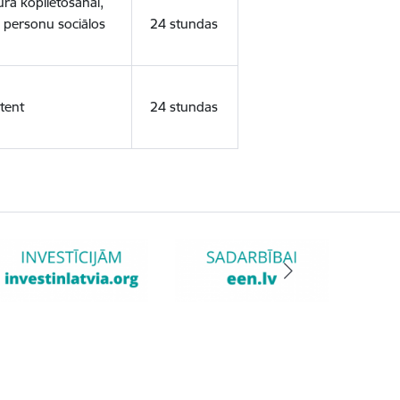
ura koplietošanai,
o personu sociālos
24 stundas
tent
24 stundas