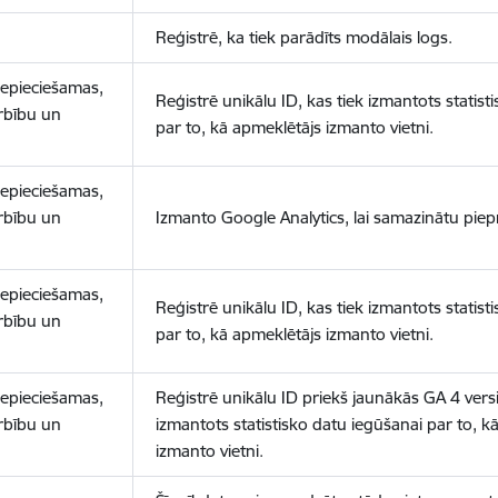
Reģistrē, ka tiek parādīts modālais logs.
nepieciešamas,
Reģistrē unikālu ID, kas tiek izmantots statist
arbību un
par to, kā apmeklētājs izmanto vietni.
nepieciešamas,
arbību un
Izmanto Google Analytics, lai samazinātu piep
nepieciešamas,
Reģistrē unikālu ID, kas tiek izmantots statist
arbību un
par to, kā apmeklētājs izmanto vietni.
nepieciešamas,
Reģistrē unikālu ID priekš jaunākās GA 4 versij
arbību un
izmantots statistisko datu iegūšanai par to, k
izmanto vietni.