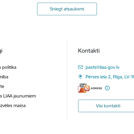
Sniegt atsauksmi
i
Kontakti
E-pasts:
 politika
pasts@liaa.gov.lv
mība
Pērses iela 2, Rīga, LV-
te
es LIAA jaunumiem
izvēles maiņa
Visi kontakti