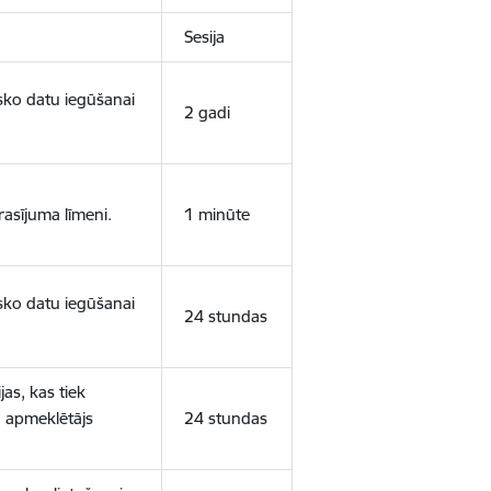
Sesija
isko datu iegūšanai
2 gadi
rasījuma līmeni.
1 minūte
isko datu iegūšanai
24 stundas
as, kas tiek
ā apmeklētājs
24 stundas