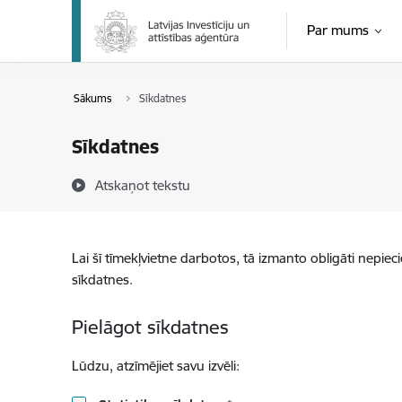
Pāriet uz lapas saturu
Par mums
Sākums
Sīkdatnes
Sīkdatnes
Atskaņot tekstu
Lai šī tīmekļvietne darbotos, tā izmanto obligāti nepiec
sīkdatnes.
Pielāgot sīkdatnes
Lūdzu, atzīmējiet savu izvēli: