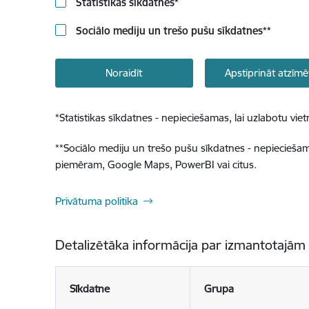
Statistikas sīkdatnes
*
Sociālo mediju un trešo pušu sīkdatnes
**
Noraidīt
Apstiprināt atzīmē
*
Statistikas sīkdatnes - nepieciešamas, lai uzlabotu v
**
Sociālo mediju un trešo pušu sīkdatnes - nepieciešamas
piemēram, Google Maps, PowerBI vai citus.
Privātuma politika
Detalizētāka informācija par izmantotajām
Sīkdatne
Grupa