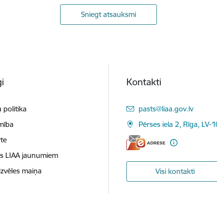
Sniegt atsauksmi
i
Kontakti
E-pasts:
 politika
pasts@liaa.gov.lv
mība
Pērses iela 2, Rīga, LV-
te
es LIAA jaunumiem
izvēles maiņa
Visi kontakti