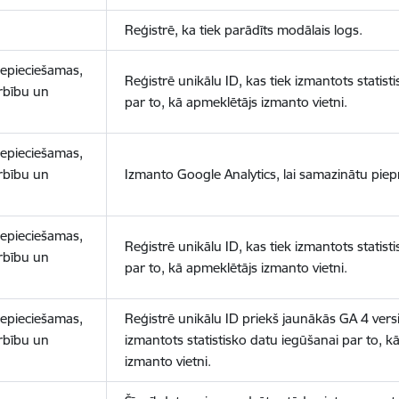
Reģistrē, ka tiek parādīts modālais logs.
nepieciešamas,
Reģistrē unikālu ID, kas tiek izmantots statist
arbību un
par to, kā apmeklētājs izmanto vietni.
nepieciešamas,
arbību un
Izmanto Google Analytics, lai samazinātu piep
nepieciešamas,
Reģistrē unikālu ID, kas tiek izmantots statist
arbību un
par to, kā apmeklētājs izmanto vietni.
nepieciešamas,
Reģistrē unikālu ID priekš jaunākās GA 4 versij
arbību un
izmantots statistisko datu iegūšanai par to, k
izmanto vietni.