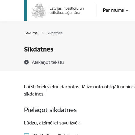
Pāriet uz lapas saturu
Par mums
Sākums
Sīkdatnes
Sīkdatnes
Atskaņot tekstu
Lai šī tīmekļvietne darbotos, tā izmanto obligāti nepiec
sīkdatnes.
Pielāgot sīkdatnes
Lūdzu, atzīmējiet savu izvēli: