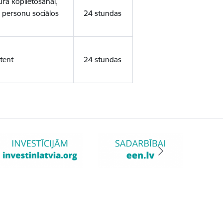
ura koplietošanai,
o personu sociālos
24 stundas
tent
24 stundas