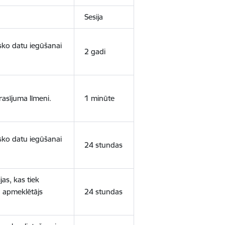
Sesija
isko datu iegūšanai
2 gadi
rasījuma līmeni.
1 minūte
isko datu iegūšanai
24 stundas
as, kas tiek
ā apmeklētājs
24 stundas