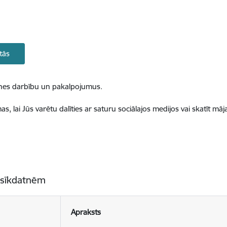
tās
ietnes darbību un pakalpojumus.
, lai Jūs varētu dalīties ar saturu sociālajos medijos vai skatīt mā
 sīkdatnēm
Apraksts