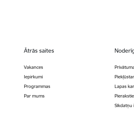
Kājene
Ātrās saites
Noderīg
Vakances
Privātuma
Iepirkumi
Piekļūsta
Programmas
Lapas kar
Par mums
Pieraksti
Sīkdatņu 