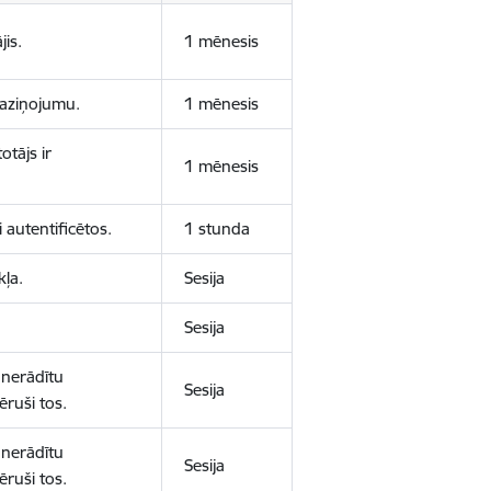
jis.
1 mēnesis
 paziņojumu.
1 mēnesis
otājs ir
1 mēnesis
 autentificētos.
1 stunda
kļa.
Sesija
Sesija
 nerādītu
Sesija
ēruši tos.
 nerādītu
Sesija
ēruši tos.