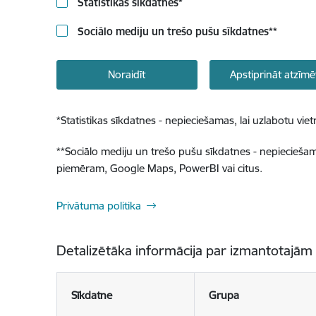
Statistikas sīkdatnes
*
Sociālo mediju un trešo pušu sīkdatnes
**
Noraidīt
Apstiprināt atzīmē
*
Statistikas sīkdatnes - nepieciešamas, lai uzlabotu v
**
Sociālo mediju un trešo pušu sīkdatnes - nepieciešamas
piemēram, Google Maps, PowerBI vai citus.
Privātuma politika
Detalizētāka informācija par izmantotajām
Sīkdatne
Grupa