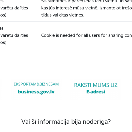
es
Šīs sīkdatnes ir paredzētas tādu vietņu un sat
varētu dalīties
kas jūs interesē mūsu vietnē, izmantojot treš
los)
tīklus vai citas vietnes.
es
varētu dalīties
Cookie is needed for all users for sharing con
los)
Vai šī informācija bija noderīga?