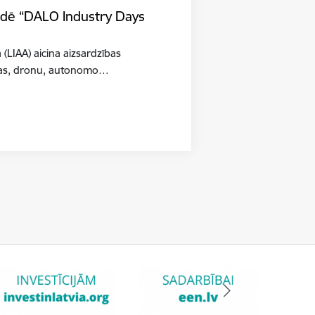
tādē “DALO Industry Days
a (LIAA) aicina aizsardzības
šības, dronu, autonomo…