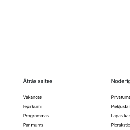
Kājene
Ātrās saites
Noderīg
Vakances
Privātuma
Iepirkumi
Piekļūsta
Programmas
Lapas kar
Par mums
Pieraksti