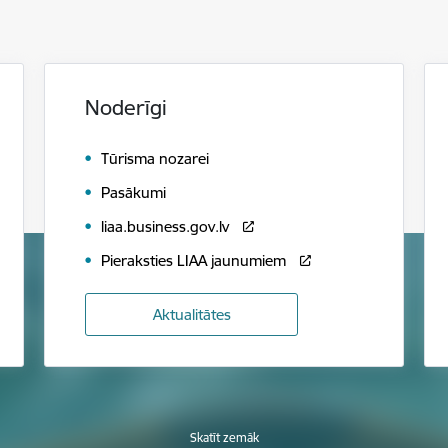
Noderīgi
Tūrisma nozarei
Pasākumi
liaa.business.gov.lv
Pieraksties LIAA jaunumiem
Aktualitātes
Skatīt zemāk