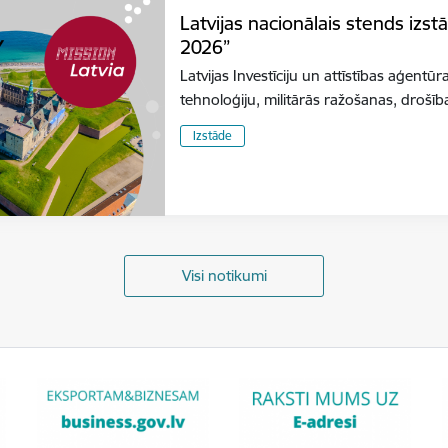
Latvijas nacionālais stends izs
2026”
Latvijas Investīciju un attīstības aģentūr
tehnoloģiju, militārās ražošanas, dro
Izstāde
Visi notikumi