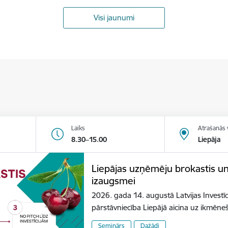
Visi jaunumi
Laiks
Atrašanās 
8.30–15.00
Liepāja
Liepājas uzņēmēju brokastis u
izaugsmei
2026. gada 14. augustā Latvijas Investīc
pārstāvniecība Liepājā aicina uz ikmēn
Seminārs
Dažādi