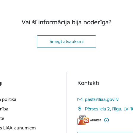
Vai šī informācija bija noderīga?
Sniegt atsauksmi
i
Kontakti
E-pasts:
 politika
pasts@liaa.gov.lv
mība
Pērses iela 2, Rīga, LV-
te
es LIAA jaunumiem