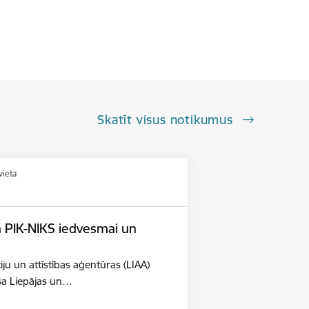
Skatīt visus notikumus
vieta
n PIK-NIKS iedvesmai un
iju un attīstības aģentūras (LIAA)
eša Liepājas un…