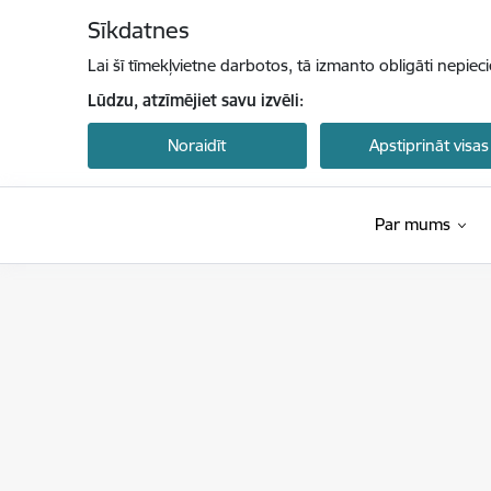
Pāriet uz lapas saturu
Sīkdatnes
Lai šī tīmekļvietne darbotos, tā izmanto obligāti nepiec
Lūdzu, atzīmējiet savu izvēli:
Noraidīt
Apstiprināt visas
Par mums
Latvijas Investīciju un attīstības aģentūra