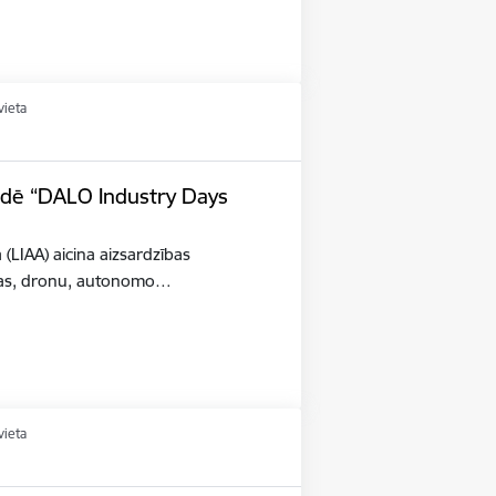
vieta
tādē “DALO Industry Days
a (LIAA) aicina aizsardzības
šības, dronu, autonomo…
vieta