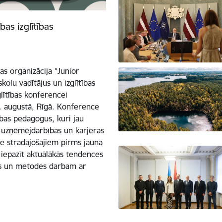
as izglītības
bas organizācija “Junior
kolu vadītājus un izglītības
lītības konferencei
1. augustā, Rīgā. Konference
ības pedagogus, kuri jau
s, uzņēmējdarbības un karjeras
arē strādājošajiem pirms jaunā
iepazīt aktuālākās tendences
kus un metodes darbam ar