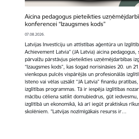
Aicina pedagogus pieteikties uzņēmējdarbīb
konferencei “Izaugsmes kods”
07.08.2026.
Latvijas Investīciju un attīstības aģentūra un Izglītī
Achievement Latvia” (JA Latvia) aicina pedagogus, s
pārvalžu pārstāvjus pieteikties uzņēmējdarbības izg
“Izaugsmes kods”, kas šogad norisināsies 20. un 2
vienkopus pulcēs vispārējās un profesionālās izglīt
īsteno vai vēlas uzsākt “JA Latvia” finanšu pratība
izglītības programmas. Tā ir iespēja izglītības noz
mācību cēliena satikt domubiedrus, gūt iedvesmu, 
izglītībā un ekonomikā, kā arī iegūt praktiskus rī
skolēniem. "Latvijas nozīmīgākais resurss ir…