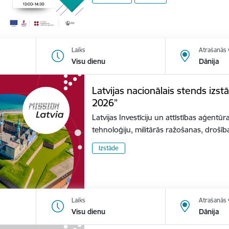
Laiks
Atrašanās 
Visu dienu
Dānija
Latvijas nacionālais stends izs
2026”
Latvijas Investīciju un attīstības aģentūr
tehnoloģiju, militārās ražošanas, dro
Izstāde
Laiks
Atrašanās 
Visu dienu
Dānija