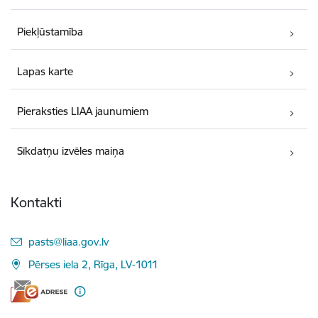
Piekļūstamība
Lapas karte
Pieraksties LIAA jaunumiem
Sīkdatņu izvēles maiņa
Kontakti
E-pasts:
pasts@liaa.gov.lv
Pērses iela 2, Rīga, LV-1011