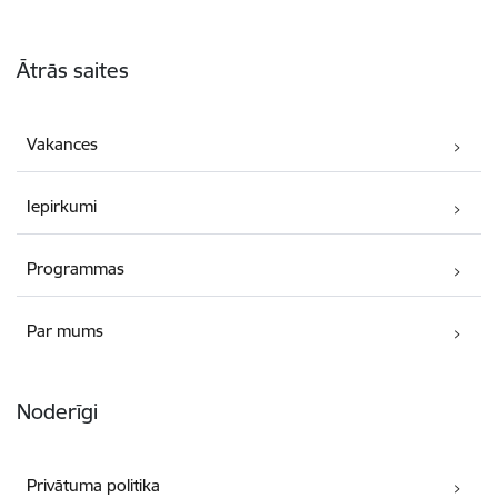
Kājene
Ātrās saites
Vakances
Iepirkumi
Programmas
Par mums
Noderīgi
Privātuma politika