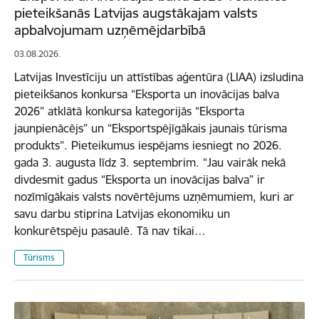
pieteikšanās Latvijas augstākajam valsts
apbalvojumam uzņēmējdarbībā
03.08.2026.
Latvijas Investīciju un attīstības aģentūra (LIAA) izsludina
pieteikšanos konkursa “Eksporta un inovācijas balva
2026” atklātā konkursa kategorijās “Eksporta
jaunpienācējs” un “Eksportspējīgākais jaunais tūrisma
produkts”. Pieteikumus iespējams iesniegt no 2026.
gada 3. augusta līdz 3. septembrim. “Jau vairāk nekā
divdesmit gadus “Eksporta un inovācijas balva” ir
nozīmīgākais valsts novērtējums uzņēmumiem, kuri ar
savu darbu stiprina Latvijas ekonomiku un
konkurētspēju pasaulē. Tā nav tikai…
Tūrisms