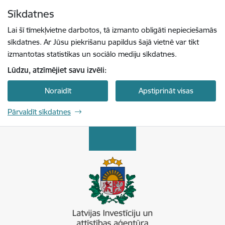
Pāriet uz lapas saturu
Sīkdatnes
Spied
lai meklētu
Enter
Lai šī tīmekļvietne darbotos, tā izmanto obligāti nepieciešamās
sīkdatnes. Ar Jūsu piekrišanu papildus šajā vietnē var tikt
izmantotas statistikas un sociālo mediju sīkdatnes.
Lūdzu, atzīmējiet savu izvēli:
Noraidīt
Apstiprināt visas
Pārvaldīt sīkdatnes
Latvijas Investīciju un attīstības aģentūra