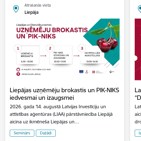
Atrašanās vieta
Liepāja
Liepājas uzņēmēju brokastis un PIK-NIKS
La
iedvesmai un izaugsmei
“D
2026. gada 14. augustā Latvijas Investīciju un
Lat
attīstības aģentūras (LIAA) pārstāvniecība Liepājā
aic
aicina uz ikmēneša Liepājas un…
dr
Seminārs
Dažādi
I