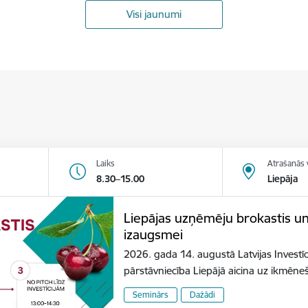
Visi jaunumi
Laiks
Atrašanās 
8.30–15.00
Liepāja
Liepājas uzņēmēju brokastis u
izaugsmei
2026. gada 14. augustā Latvijas Investīc
pārstāvniecība Liepājā aicina uz ikmēn
Seminārs
Dažādi