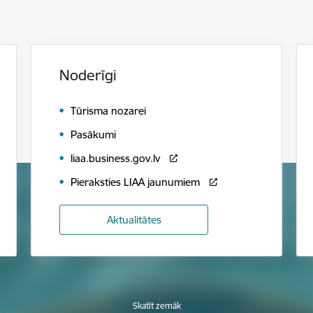
Noderīgi
Tūrisma nozarei
Pasākumi
liaa.business.gov.lv
Pieraksties LIAA jaunumiem
Aktualitātes
Skatīt zemāk