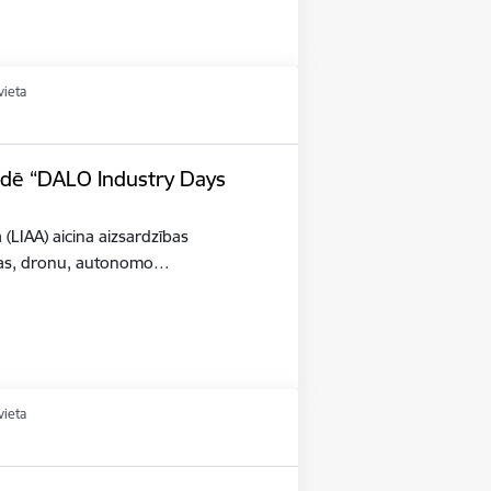
vieta
tādē “DALO Industry Days
a (LIAA) aicina aizsardzības
šības, dronu, autonomo…
vieta