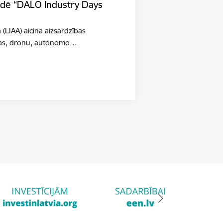
tādē “DALO Industry Days
a (LIAA) aicina aizsardzības
šības, dronu, autonomo…