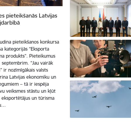
es pieteikšanās Latvijas
jdarbībā
sludina pieteikšanos konkursa
sa kategorijās “Eksporta
sma produkts”. Pieteikumus
. septembrim. “Jau vairāk
 ir nozīmīgākais valsts
ina Latvijas ekonomiku un
iegumiem – tā ir iespēja
vu veiksmes stāstu un kļūt
s eksportētājus un tūrisma
du…