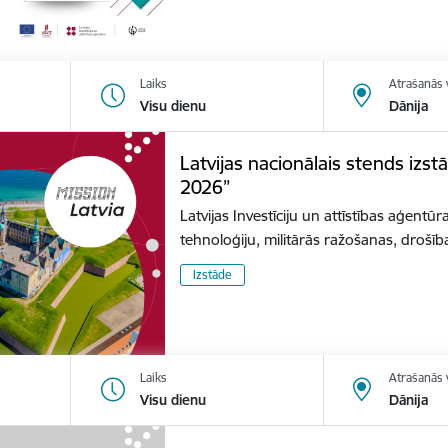
Laiks
Atrašanās 
Visu dienu
Dānija
Latvijas nacionālais stends izs
2026”
Latvijas Investīciju un attīstības aģentūr
tehnoloģiju, militārās ražošanas, dro
Izstāde
Laiks
Atrašanās 
Visu dienu
Dānija