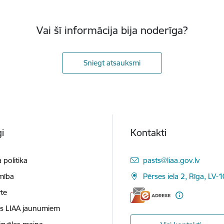
Vai šī informācija bija noderīga?
Sniegt atsauksmi
i
Kontakti
E-pasts:
 politika
pasts@liaa.gov.lv
mība
Pērses iela 2, Rīga, LV-
te
es LIAA jaunumiem