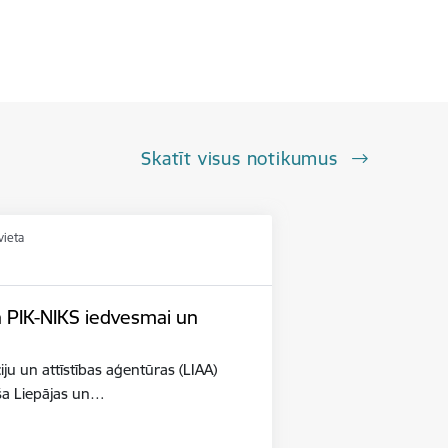
Skatīt visus notikumus
vieta
n PIK-NIKS iedvesmai un
iju un attīstības aģentūras (LIAA)
eša Liepājas un…