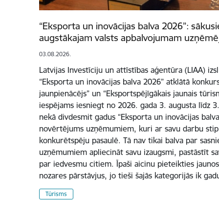
“Eksporta un inovācijas balva 2026”: sākusi
augstākajam valsts apbalvojumam uzņēmē
03.08.2026.
Latvijas Investīciju un attīstības aģentūra (LIAA) iz
“Eksporta un inovācijas balva 2026” atklātā konkur
jaunpienācējs” un “Eksportspējīgākais jaunais tūri
iespējams iesniegt no 2026. gada 3. augusta līdz 3
nekā divdesmit gadus “Eksporta un inovācijas balva”
novērtējums uzņēmumiem, kuri ar savu darbu stipr
konkurētspēju pasaulē. Tā nav tikai balva par sasn
uzņēmumiem apliecināt savu izaugsmi, pastāstīt sa
par iedvesmu citiem. Īpaši aicinu pieteikties jauno
nozares pārstāvjus, jo tieši šajās kategorijās ik ga
Tūrisms