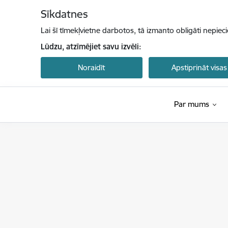
Pāriet uz lapas saturu
Sīkdatnes
Lai šī tīmekļvietne darbotos, tā izmanto obligāti nepiec
Lūdzu, atzīmējiet savu izvēli:
Noraidīt
Apstiprināt visas
Par mums
Latvijas Investīciju un attīstības aģentūra