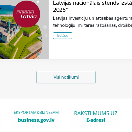
Latvijas nacionālais stends izs
2026”
Latvijas Investīciju un attīstības aģentūr
tehnoloģiju, militārās ražošanas, dro
Izstāde
Visi notikumi