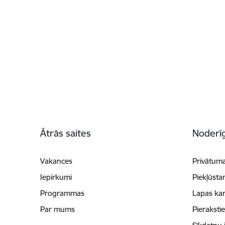
Kājene
Ātrās saites
Noderīg
Vakances
Privātuma
Iepirkumi
Piekļūsta
Programmas
Lapas kar
Par mums
Pieraksti