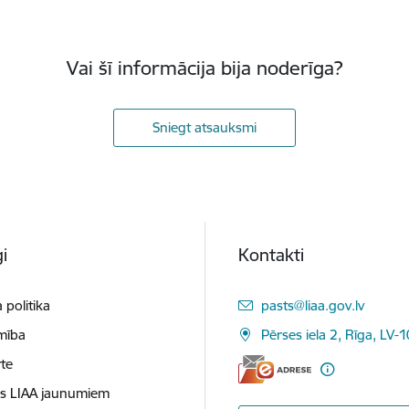
Vai šī informācija bija noderīga?
Sniegt atsauksmi
i
Kontakti
E-pasts:
 politika
pasts@liaa.gov.lv
mība
Pērses iela 2, Rīga, LV-
te
es LIAA jaunumiem