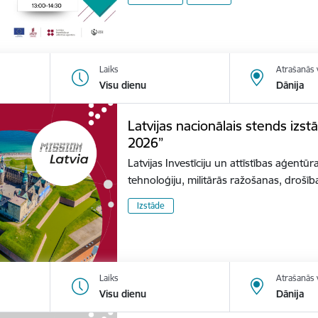
Laiks
Atrašanās 
Visu dienu
Dānija
Latvijas nacionālais stends izs
2026”
Latvijas Investīciju un attīstības aģentūr
tehnoloģiju, militārās ražošanas, dro
Izstāde
Laiks
Atrašanās 
Visu dienu
Dānija