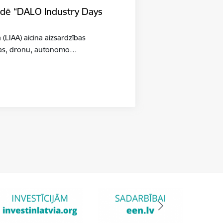
tādē “DALO Industry Days
a (LIAA) aicina aizsardzības
šības, dronu, autonomo…