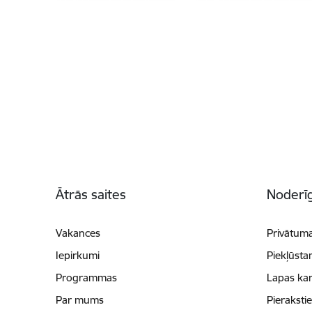
Kājene
Ātrās saites
Noderīg
Vakances
Privātuma
Iepirkumi
Piekļūsta
Programmas
Lapas kar
Par mums
Pieraksti