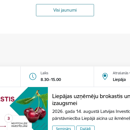
Visi jaunumi
Laiks
Atrašanās 
8.30–15.00
Liepāja
Liepājas uzņēmēju brokastis u
izaugsmei
2026. gada 14. augustā Latvijas Investīc
pārstāvniecība Liepājā aicina uz ikmēn
Seminārs
Dažādi