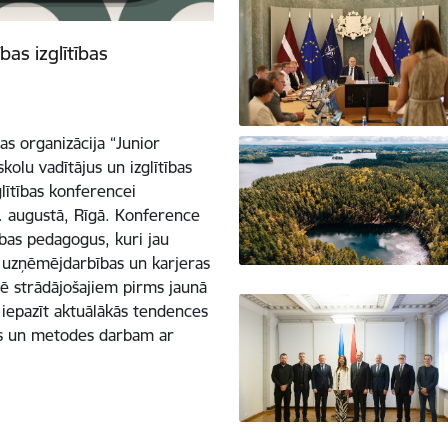
as izglītības
bas organizācija “Junior
kolu vadītājus un izglītības
lītības konferencei
1. augustā, Rīgā. Konference
ības pedagogus, kuri jau
s, uzņēmējdarbības un karjeras
arē strādājošajiem pirms jaunā
iepazīt aktuālākās tendences
kus un metodes darbam ar