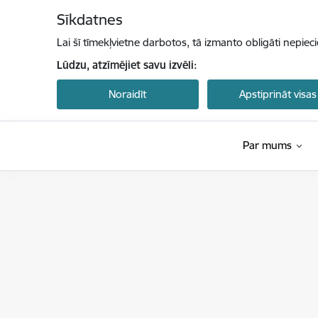
Pāriet uz lapas saturu
Sīkdatnes
Lai šī tīmekļvietne darbotos, tā izmanto obligāti nepiec
Lūdzu, atzīmējiet savu izvēli:
Noraidīt
Apstiprināt visas
Par mums
Latvijas Investīciju un attīstības aģentūra