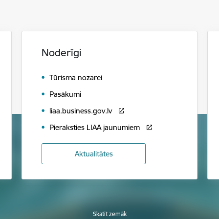
Noderīgi
Tūrisma nozarei
Pasākumi
liaa.business.gov.lv
Pieraksties LIAA jaunumiem
Aktualitātes
Skatīt zemāk