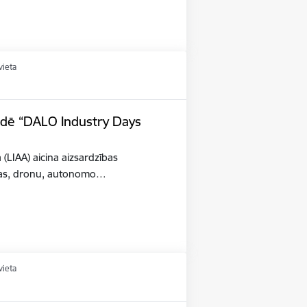
vieta
tādē “DALO Industry Days
a (LIAA) aicina aizsardzības
šības, dronu, autonomo…
vieta