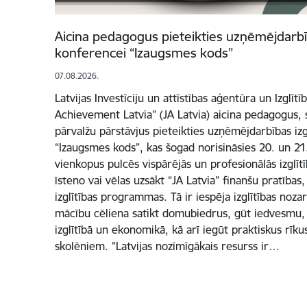
Aicina pedagogus pieteikties uzņēmējdarbīb
konferencei “Izaugsmes kods”
07.08.2026.
Latvijas Investīciju un attīstības aģentūra un Izglītī
Achievement Latvia” (JA Latvia) aicina pedagogus, s
pārvalžu pārstāvjus pieteikties uzņēmējdarbības izg
“Izaugsmes kods”, kas šogad norisināsies 20. un 2
vienkopus pulcēs vispārējās un profesionālās izglīt
īsteno vai vēlas uzsākt “JA Latvia” finanšu pratība
izglītības programmas. Tā ir iespēja izglītības noz
mācību cēliena satikt domubiedrus, gūt iedvesmu, 
izglītībā un ekonomikā, kā arī iegūt praktiskus rī
skolēniem. "Latvijas nozīmīgākais resurss ir…