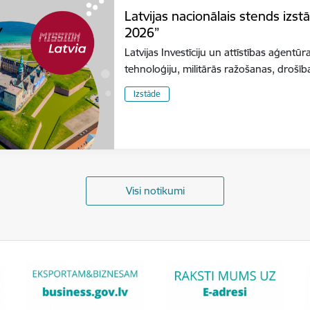
Latvijas nacionālais stends izs
2026”
Latvijas Investīciju un attīstības aģentūr
tehnoloģiju, militārās ražošanas, dro
Izstāde
Visi notikumi