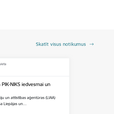
Skatīt visus notikumus
vieta
n PIK-NIKS iedvesmai un
iju un attīstības aģentūras (LIAA)
eša Liepājas un…