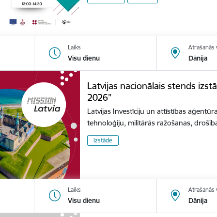
Laiks
Atrašanās 
Visu dienu
Dānija
Latvijas nacionālais stends izs
2026”
Latvijas Investīciju un attīstības aģentūr
tehnoloģiju, militārās ražošanas, dro
Izstāde
Laiks
Atrašanās 
Visu dienu
Dānija