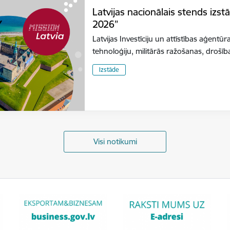
Latvijas nacionālais stends izs
2026”
Latvijas Investīciju un attīstības aģentūr
tehnoloģiju, militārās ražošanas, dro
Izstāde
Visi notikumi