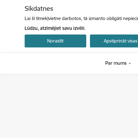
Pāriet uz lapas saturu
Sīkdatnes
Lai šī tīmekļvietne darbotos, tā izmanto obligāti nepiec
Lūdzu, atzīmējiet savu izvēli:
Noraidīt
Apstiprināt visas
Par mums
Latvijas Investīciju un attīstības aģentūra