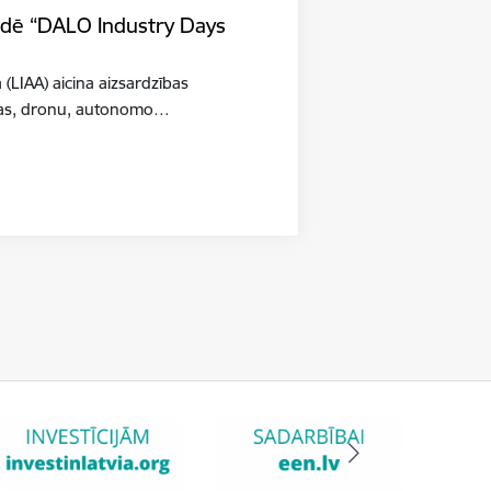
tādē “DALO Industry Days
a (LIAA) aicina aizsardzības
šības, dronu, autonomo…