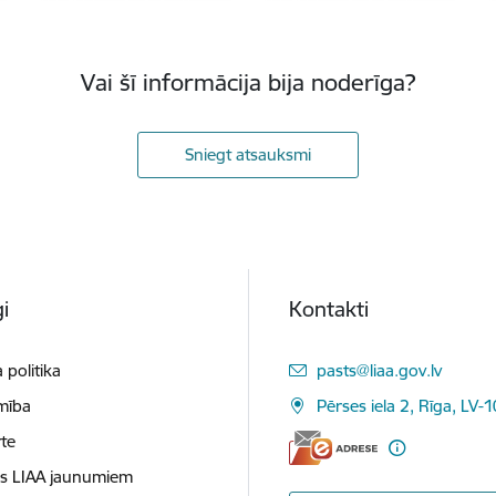
Vai šī informācija bija noderīga?
Sniegt atsauksmi
i
Kontakti
E-pasts:
 politika
pasts@liaa.gov.lv
mība
Pērses iela 2, Rīga, LV-
te
es LIAA jaunumiem