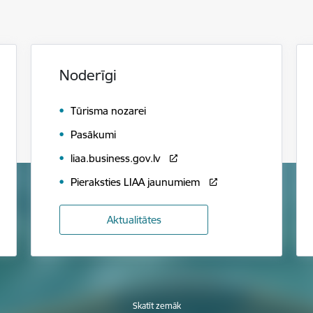
Noderīgi
Tūrisma nozarei
Pasākumi
liaa.business.gov.lv
Pieraksties LIAA jaunumiem
Aktualitātes
Skatīt zemāk