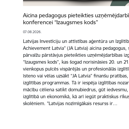
Aicina pedagogus pieteikties uzņēmējdarbīb
konferencei “Izaugsmes kods”
07.08.2026.
Latvijas Investīciju un attīstības aģentūra un Izglītī
Achievement Latvia” (JA Latvia) aicina pedagogus, s
pārvalžu pārstāvjus pieteikties uzņēmējdarbības izg
“Izaugsmes kods”, kas šogad norisināsies 20. un 2
vienkopus pulcēs vispārējās un profesionālās izglīt
īsteno vai vēlas uzsākt “JA Latvia” finanšu pratība
izglītības programmas. Tā ir iespēja izglītības noz
mācību cēliena satikt domubiedrus, gūt iedvesmu, 
izglītībā un ekonomikā, kā arī iegūt praktiskus rī
skolēniem. "Latvijas nozīmīgākais resurss ir…