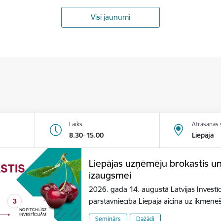
Visi jaunumi
Laiks
Atrašanās 
8.30–15.00
Liepāja
Liepājas uzņēmēju brokastis u
izaugsmei
2026. gada 14. augustā Latvijas Investīc
pārstāvniecība Liepājā aicina uz ikmēn
Seminārs
Dažādi