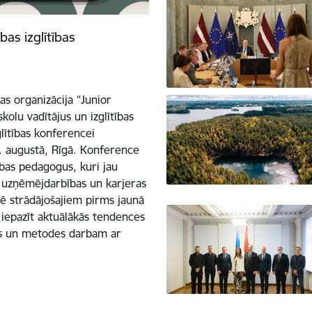
as izglītības
bas organizācija “Junior
kolu vadītājus un izglītības
lītības konferencei
1. augustā, Rīgā. Konference
ības pedagogus, kuri jau
s, uzņēmējdarbības un karjeras
arē strādājošajiem pirms jaunā
iepazīt aktuālākās tendences
kus un metodes darbam ar