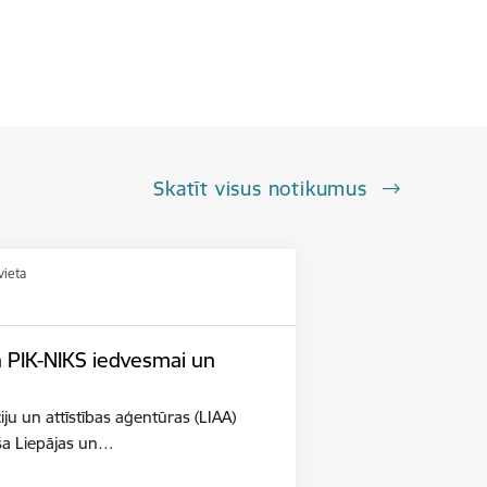
Skatīt visus notikumus
vieta
n PIK-NIKS iedvesmai un
iju un attīstības aģentūras (LIAA)
eša Liepājas un…