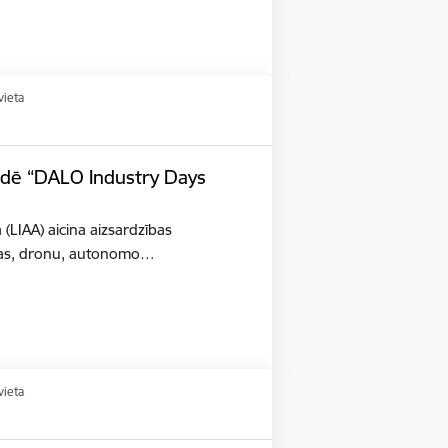
vieta
tādē “DALO Industry Days
a (LIAA) aicina aizsardzības
šības, dronu, autonomo…
vieta