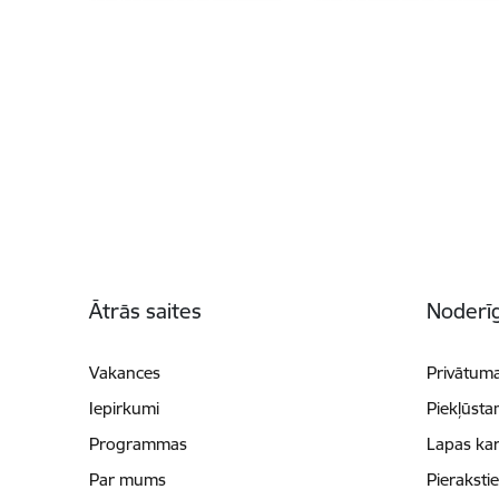
Kājene
Ātrās saites
Noderīg
Vakances
Privātuma
Iepirkumi
Piekļūsta
Programmas
Lapas kar
Par mums
Pieraksti