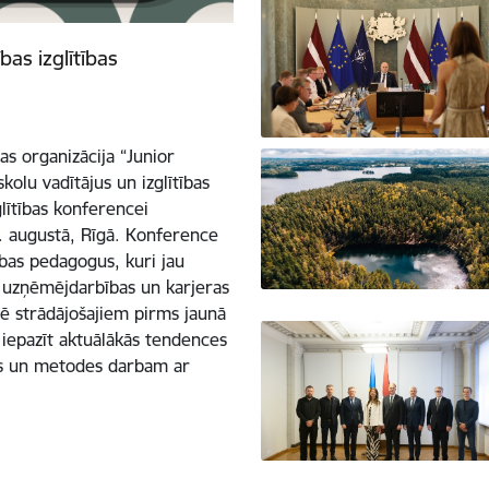
as izglītības
bas organizācija “Junior
kolu vadītājus un izglītības
lītības konferencei
1. augustā, Rīgā. Konference
ības pedagogus, kuri jau
s, uzņēmējdarbības un karjeras
arē strādājošajiem pirms jaunā
iepazīt aktuālākās tendences
kus un metodes darbam ar