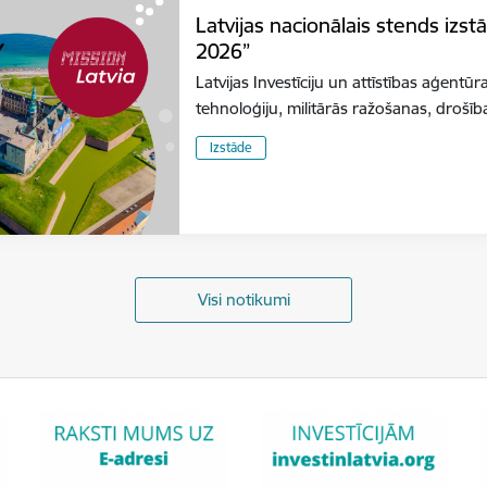
Latvijas nacionālais stends izs
2026”
Latvijas Investīciju un attīstības aģentūr
tehnoloģiju, militārās ražošanas, dro
Izstāde
Visi notikumi