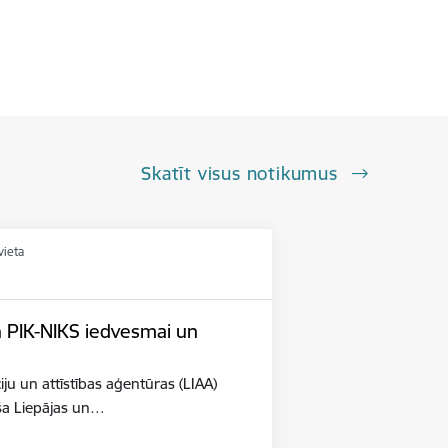
Skatīt visus notikumus
vieta
n PIK-NIKS iedvesmai un
iju un attīstības aģentūras (LIAA)
eša Liepājas un…