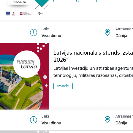
Laiks
Atrašanās 
Visu dienu
Dānija
Latvijas nacionālais stends izs
2026”
Latvijas Investīciju un attīstības aģentūr
tehnoloģiju, militārās ražošanas, dro
Izstāde
Laiks
Atrašanās 
Visu dienu
Dānija