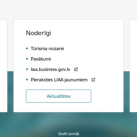
Noderīgi
Tūrisma nozarei
Pasākumi
liaa.business.gov.lv
Pieraksties LIAA jaunumiem
Aktualitātes
Skatīt zemāk