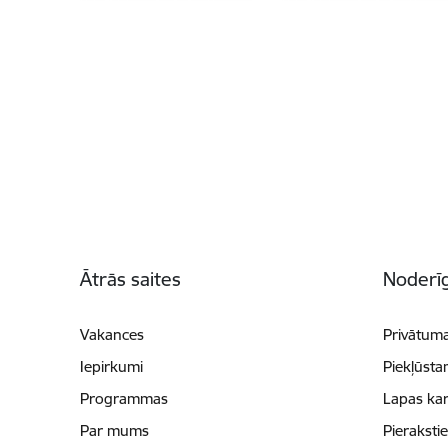
Kājene
Ātrās saites
Noderīg
Vakances
Privātuma
Iepirkumi
Piekļūsta
Programmas
Lapas kar
Par mums
Pieraksti