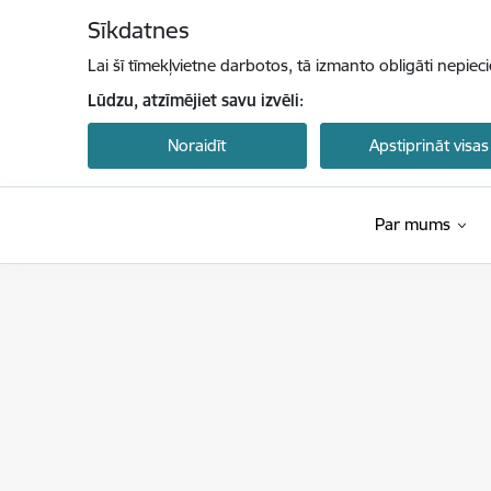
Pāriet uz lapas saturu
Sīkdatnes
Lai šī tīmekļvietne darbotos, tā izmanto obligāti nepiec
Lūdzu, atzīmējiet savu izvēli:
Noraidīt
Apstiprināt visas
Par mums
Latvijas Investīciju un attīstības aģentūra