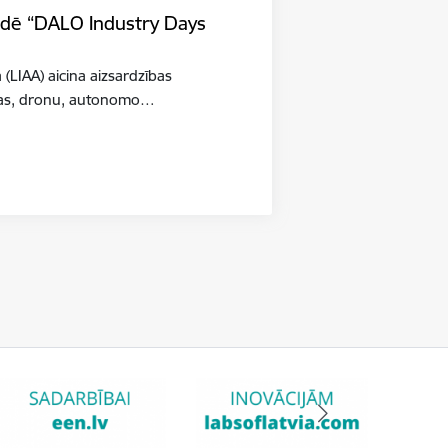
tādē “DALO Industry Days
a (LIAA) aicina aizsardzības
šības, dronu, autonomo…