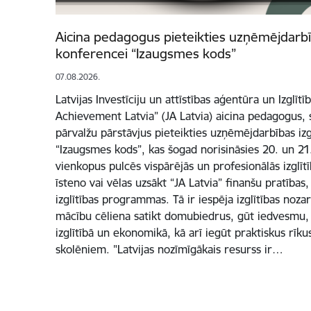
Aicina pedagogus pieteikties uzņēmējdarbīb
konferencei “Izaugsmes kods”
07.08.2026.
Latvijas Investīciju un attīstības aģentūra un Izglītī
Achievement Latvia” (JA Latvia) aicina pedagogus, s
pārvalžu pārstāvjus pieteikties uzņēmējdarbības izg
“Izaugsmes kods”, kas šogad norisināsies 20. un 2
vienkopus pulcēs vispārējās un profesionālās izglīt
īsteno vai vēlas uzsākt “JA Latvia” finanšu pratība
izglītības programmas. Tā ir iespēja izglītības noz
mācību cēliena satikt domubiedrus, gūt iedvesmu, 
izglītībā un ekonomikā, kā arī iegūt praktiskus rī
skolēniem. "Latvijas nozīmīgākais resurss ir…