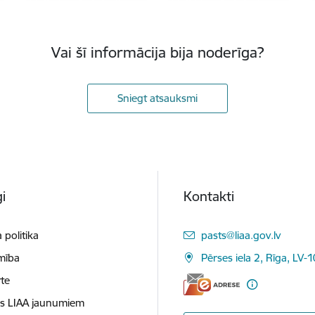
Vai šī informācija bija noderīga?
Sniegt atsauksmi
i
Kontakti
E-pasts:
 politika
pasts@liaa.gov.lv
mība
Pērses iela 2, Rīga, LV-
te
es LIAA jaunumiem