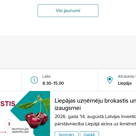
Visi jaunumi
Laiks
Atrašanās 
8.30–15.00
Liepāja
Liepājas uzņēmēju brokastis u
izaugsmei
2026. gada 14. augustā Latvijas Investīc
pārstāvniecība Liepājā aicina uz ikmēn
Seminārs
Dažādi