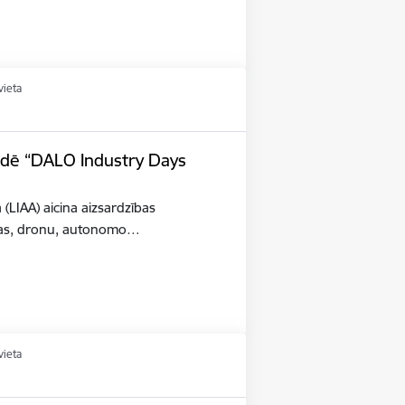
vieta
tādē “DALO Industry Days
a (LIAA) aicina aizsardzības
šības, dronu, autonomo…
vieta