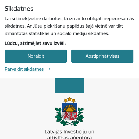
Pāriet uz lapas saturu
Sīkdatnes
Spied
lai meklētu
Enter
Lai šī tīmekļvietne darbotos, tā izmanto obligāti nepieciešamās
sīkdatnes. Ar Jūsu piekrišanu papildus šajā vietnē var tikt
izmantotas statistikas un sociālo mediju sīkdatnes.
Lūdzu, atzīmējiet savu izvēli:
Noraidīt
Apstiprināt visas
Pārvaldīt sīkdatnes
Latvijas Investīciju un attīstības aģentūra