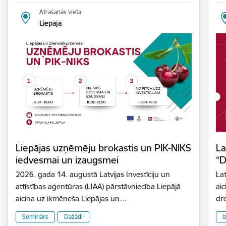
Atrašanās vieta
Liepāja
Liepājas uzņēmēju brokastis un PIK-NIKS
La
iedvesmai un izaugsmei
“D
2026. gada 14. augustā Latvijas Investīciju un
Lat
attīstības aģentūras (LIAA) pārstāvniecība Liepājā
aic
aicina uz ikmēneša Liepājas un…
dr
Seminārs
Dažādi
I