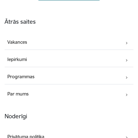
Kājene
Ātrās saites
Vakances
Iepirkumi
Programmas
Par mums
Noderīgi
Privātuma politika