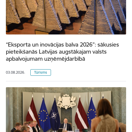
“Eksporta un inovācijas balva 2026”: sākusies
pieteikšanās Latvijas augstākajam valsts
apbalvojumam uzņēmējdarbībā
03.08.2026.
Tūrisms