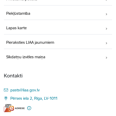
Piekļūstamība
Lapas karte
Pieraksties LIAA jaunumiem
Sīkdatņu izvēles maiņa
Kontakti
E-pasts:
pasts@liaa.gov.lv
Pērses iela 2, Rīga, LV-1011