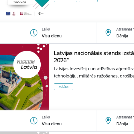
Laiks
Atrašanās 
Visu dienu
Dānija
Latvijas nacionālais stends izs
2026”
Latvijas Investīciju un attīstības aģentūr
tehnoloģiju, militārās ražošanas, dro
Izstāde
Laiks
Atrašanās 
Visu dienu
Dānija