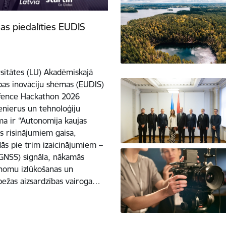
as piedalīties EUDIS
rsitātes (LU) Akadēmiskajā
ības inovāciju shēmas (EUDIS)
Defence Hackathon 2026
enierus un tehnoloģiju
ma ir “Autonomija kaujas
s risinājumiem gaisa,
ās pie trim izaicinājumiem –
 (GNSS) signāla, nākamās
nomu izlūkošanas un
obežas aizsardzības vairoga…