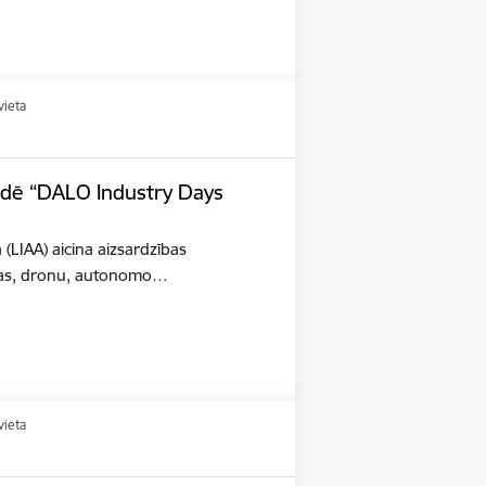
vieta
tādē “DALO Industry Days
a (LIAA) aicina aizsardzības
šības, dronu, autonomo…
vieta