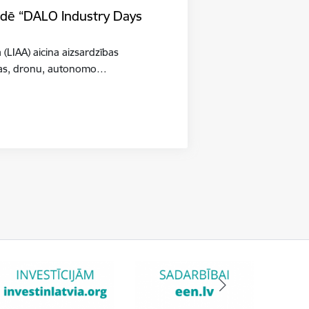
tādē “DALO Industry Days
a (LIAA) aicina aizsardzības
šības, dronu, autonomo…