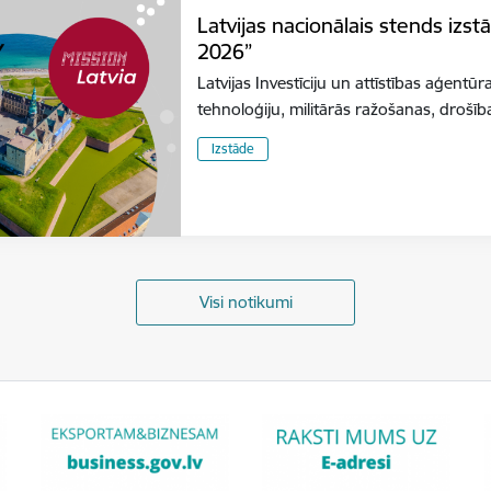
Latvijas nacionālais stends izs
2026”
Latvijas Investīciju un attīstības aģentūr
tehnoloģiju, militārās ražošanas, dro
Izstāde
Visi notikumi