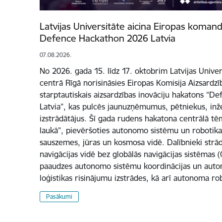
Latvijas Universitāte aicina Eiropas komand
Defence Hackathon 2026 Latvia
07.08.2026.
No 2026. gada 15. līdz 17. oktobrim Latvijas Unive
centrā Rīgā norisināsies Eiropas Komisija Aizsardz
starptautiskais aizsardzības inovāciju hakatons “
Latvia”, kas pulcēs jaunuzņēmumus, pētniekus, inž
izstrādātājus. Šī gada rudens hakatona centrālā tē
laukā”, pievēršoties autonomo sistēmu un robotika
sauszemes, jūras un kosmosa vidē. Dalībnieki strād
navigācijas vidē bez globālās navigācijas sistēmas
paaudzes autonomo sistēmu koordinācijas un auto
loģistikas risinājumu izstrādes, kā arī autonoma r
Pasākumi