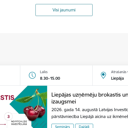
Visi jaunumi
Laiks
Atrašanās 
8.30–15.00
Liepāja
Liepājas uzņēmēju brokastis u
izaugsmei
2026. gada 14. augustā Latvijas Investīc
pārstāvniecība Liepājā aicina uz ikmēn
Seminārs
Dažādi