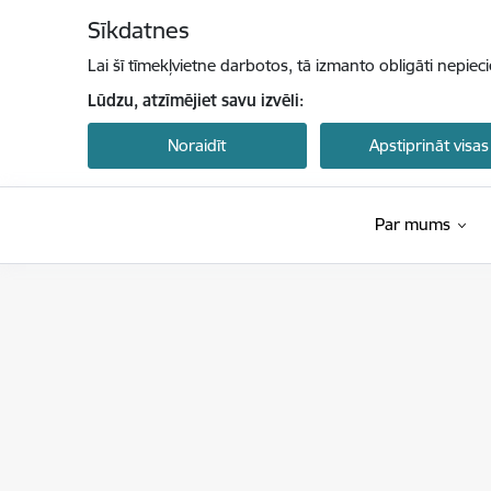
Pāriet uz lapas saturu
Sīkdatnes
Lai šī tīmekļvietne darbotos, tā izmanto obligāti nepiec
Lūdzu, atzīmējiet savu izvēli:
Noraidīt
Apstiprināt visas
Par mums
Latvijas Investīciju un attīstības aģentūra