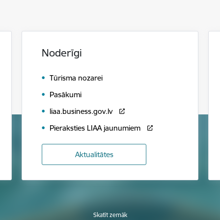
Noderīgi
Tūrisma nozarei
Pasākumi
liaa.business.gov.lv
Pieraksties LIAA jaunumiem
Aktualitātes
Skatīt zemāk