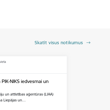
Skatīt visus notikumus
vieta
n PIK-NIKS iedvesmai un
iju un attīstības aģentūras (LIAA)
eša Liepājas un…