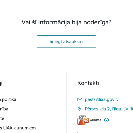
Vai šī informācija bija noderīga?
Sniegt atsauksmi
i
Kontakti
E-pasts:
 politika
pasts@liaa.gov.lv
mība
Pērses iela 2, Rīga, LV-
te
es LIAA jaunumiem