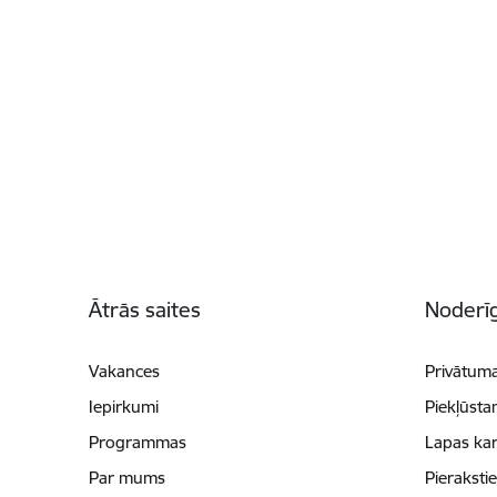
Kājene
Ātrās saites
Noderīg
Vakances
Privātuma
Iepirkumi
Piekļūsta
Programmas
Lapas kar
Par mums
Pieraksti