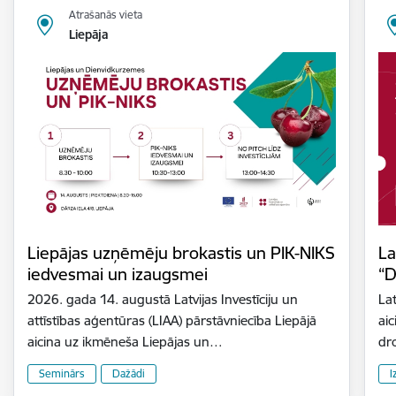
Atrašanās vieta
Liepāja
Liepājas uzņēmēju brokastis un PIK-NIKS
La
iedvesmai un izaugsmei
“D
2026. gada 14. augustā Latvijas Investīciju un
Lat
attīstības aģentūras (LIAA) pārstāvniecība Liepājā
aic
aicina uz ikmēneša Liepājas un…
dr
Seminārs
Dažādi
I