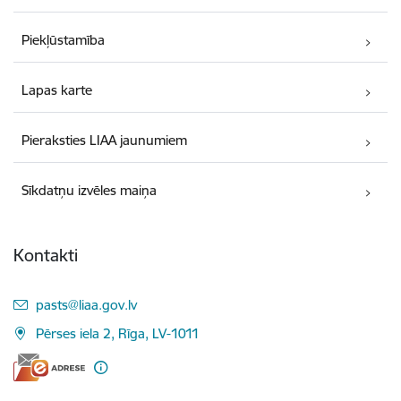
Piekļūstamība
Lapas karte
Pieraksties LIAA jaunumiem
Sīkdatņu izvēles maiņa
Kontakti
E-pasts:
pasts@liaa.gov.lv
Pērses iela 2, Rīga, LV-1011