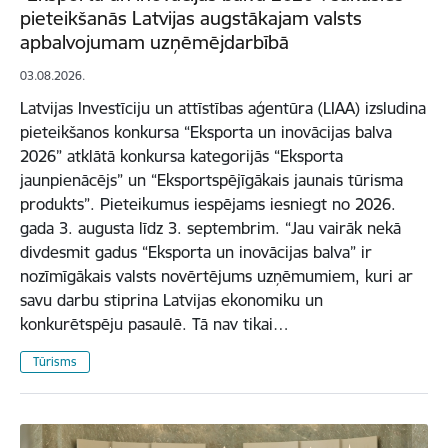
pieteikšanās Latvijas augstākajam valsts
apbalvojumam uzņēmējdarbībā
03.08.2026.
Latvijas Investīciju un attīstības aģentūra (LIAA) izsludina
pieteikšanos konkursa “Eksporta un inovācijas balva
2026” atklātā konkursa kategorijās “Eksporta
jaunpienācējs” un “Eksportspējīgākais jaunais tūrisma
produkts”. Pieteikumus iespējams iesniegt no 2026.
gada 3. augusta līdz 3. septembrim. “Jau vairāk nekā
divdesmit gadus “Eksporta un inovācijas balva” ir
nozīmīgākais valsts novērtējums uzņēmumiem, kuri ar
savu darbu stiprina Latvijas ekonomiku un
konkurētspēju pasaulē. Tā nav tikai…
Tūrisms