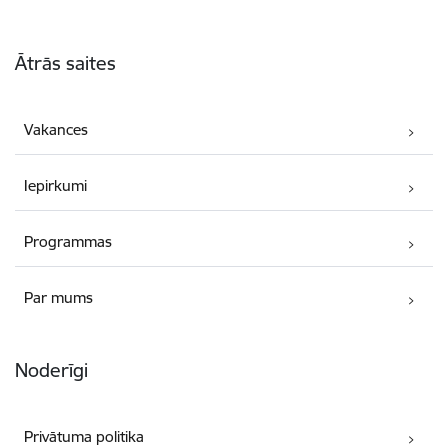
Kājene
Ātrās saites
Vakances
Iepirkumi
Programmas
Par mums
Noderīgi
Privātuma politika