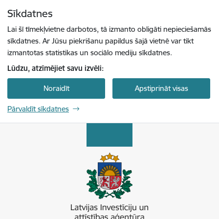
Pāriet uz lapas saturu
Sīkdatnes
Spied
lai meklētu
Enter
Lai šī tīmekļvietne darbotos, tā izmanto obligāti nepieciešamās
sīkdatnes. Ar Jūsu piekrišanu papildus šajā vietnē var tikt
izmantotas statistikas un sociālo mediju sīkdatnes.
Lūdzu, atzīmējiet savu izvēli:
Noraidīt
Apstiprināt visas
Pārvaldīt sīkdatnes
Latvijas Investīciju un attīstības aģentūra