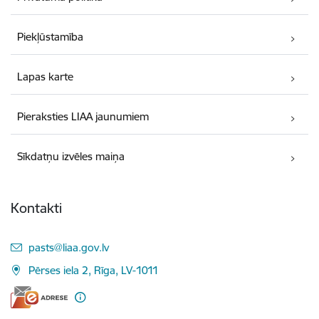
Piekļūstamība
Lapas karte
Pieraksties LIAA jaunumiem
Sīkdatņu izvēles maiņa
Kontakti
E-pasts:
pasts@liaa.gov.lv
Pērses iela 2, Rīga, LV-1011