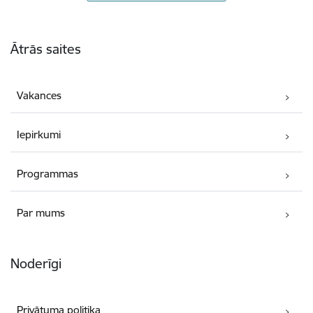
Kājene
Ātrās saites
Vakances
Iepirkumi
Programmas
Par mums
Noderīgi
Privātuma politika