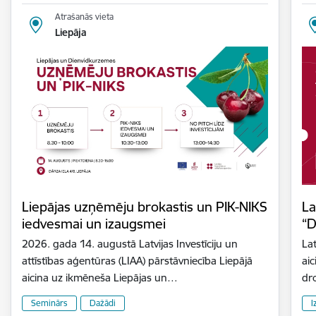
Atrašanās vieta
Liepāja
Liepājas uzņēmēju brokastis un PIK-NIKS
La
iedvesmai un izaugsmei
“D
2026. gada 14. augustā Latvijas Investīciju un
Lat
attīstības aģentūras (LIAA) pārstāvniecība Liepājā
aic
aicina uz ikmēneša Liepājas un…
dr
Seminārs
Dažādi
I