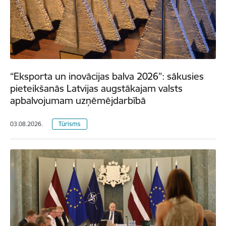
“Eksporta un inovācijas balva 2026”: sākusies
pieteikšanās Latvijas augstākajam valsts
apbalvojumam uzņēmējdarbībā
03.08.2026.
Tūrisms