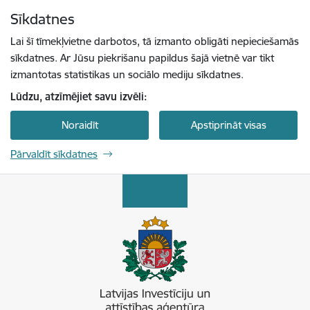
Pāriet uz lapas saturu
Sīkdatnes
Spied
lai meklētu
Enter
Lai šī tīmekļvietne darbotos, tā izmanto obligāti nepieciešamās
sīkdatnes. Ar Jūsu piekrišanu papildus šajā vietnē var tikt
izmantotas statistikas un sociālo mediju sīkdatnes.
Lūdzu, atzīmējiet savu izvēli:
Noraidīt
Apstiprināt visas
Pārvaldīt sīkdatnes
Latvijas Investīciju un attīstības aģentūra