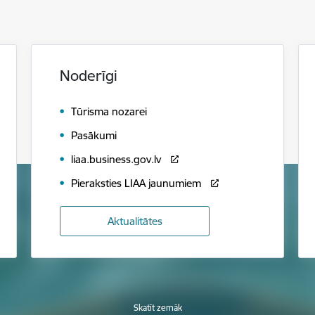
Noderīgi
Tūrisma nozarei
Pasākumi
liaa.business.gov.lv
Pieraksties LIAA jaunumiem
Aktualitātes
Skatīt zemāk