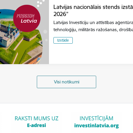
Latvijas nacionālais stends izs
2026”
Latvijas Investīciju un attīstības aģentūr
tehnoloģiju, militārās ražošanas, dro
Izstāde
Visi notikumi