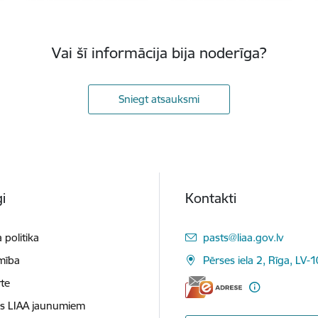
Vai šī informācija bija noderīga?
Sniegt atsauksmi
i
Kontakti
E-pasts:
 politika
pasts@liaa.gov.lv
mība
Pērses iela 2, Rīga, LV-
te
es LIAA jaunumiem