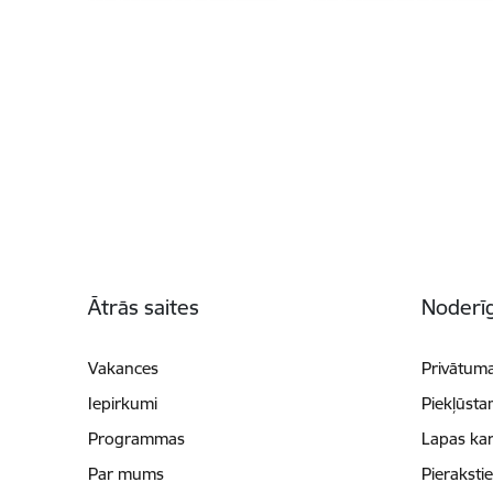
Kājene
Ātrās saites
Noderīg
Vakances
Privātuma
Iepirkumi
Piekļūsta
Programmas
Lapas kar
Par mums
Pieraksti