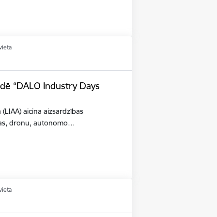
vieta
tādē “DALO Industry Days
a (LIAA) aicina aizsardzības
šības, dronu, autonomo…
vieta