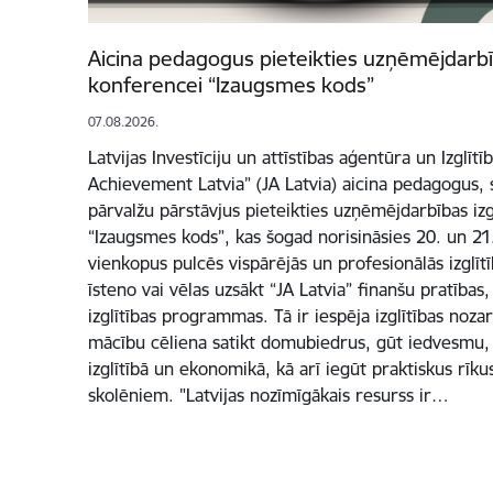
Aicina pedagogus pieteikties uzņēmējdarbīb
konferencei “Izaugsmes kods”
07.08.2026.
Latvijas Investīciju un attīstības aģentūra un Izglītī
Achievement Latvia” (JA Latvia) aicina pedagogus, s
pārvalžu pārstāvjus pieteikties uzņēmējdarbības izg
“Izaugsmes kods”, kas šogad norisināsies 20. un 2
vienkopus pulcēs vispārējās un profesionālās izglīt
īsteno vai vēlas uzsākt “JA Latvia” finanšu pratība
izglītības programmas. Tā ir iespēja izglītības noz
mācību cēliena satikt domubiedrus, gūt iedvesmu, 
izglītībā un ekonomikā, kā arī iegūt praktiskus rī
skolēniem. "Latvijas nozīmīgākais resurss ir…