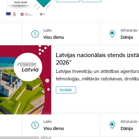
Laiks
Atrašanās 
Visu dienu
Dānija
Latvijas nacionālais stends izs
2026”
Latvijas Investīciju un attīstības aģentūr
tehnoloģiju, militārās ražošanas, dro
Izstāde
Laiks
Atrašanās 
Visu dienu
Dānija