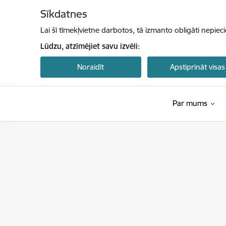
Pāriet uz lapas saturu
Sīkdatnes
Lai šī tīmekļvietne darbotos, tā izmanto obligāti nepiec
Lūdzu, atzīmējiet savu izvēli:
Noraidīt
Apstiprināt visas
Par mums
Latvijas Investīciju un attīstības aģentūra