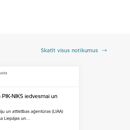
Skatīt visus notikumus
vieta
n PIK-NIKS iedvesmai un
iju un attīstības aģentūras (LIAA)
eša Liepājas un…