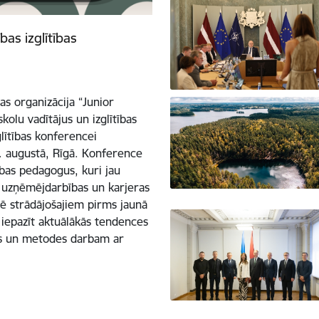
as izglītības
bas organizācija “Junior
kolu vadītājus un izglītības
lītības konferencei
1. augustā, Rīgā. Konference
ības pedagogus, kuri jau
s, uzņēmējdarbības un karjeras
arē strādājošajiem pirms jaunā
iepazīt aktuālākās tendences
kus un metodes darbam ar