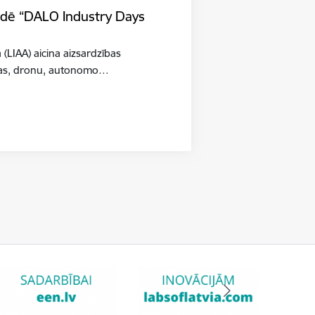
tādē “DALO Industry Days
a (LIAA) aicina aizsardzības
šības, dronu, autonomo…