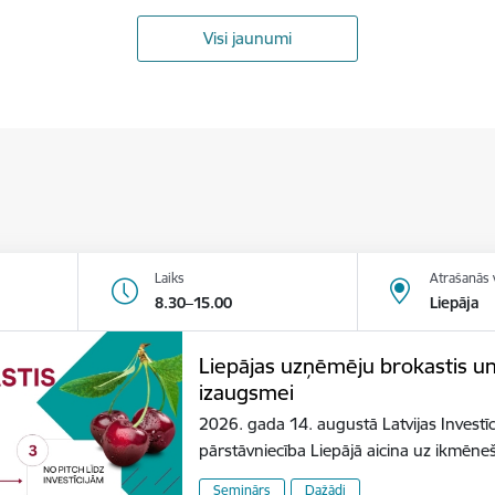
Visi jaunumi
Laiks
Atrašanās 
8.30–15.00
Liepāja
Liepājas uzņēmēju brokastis u
izaugsmei
2026. gada 14. augustā Latvijas Investīc
pārstāvniecība Liepājā aicina uz ikmēn
Seminārs
Dažādi