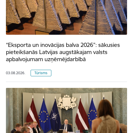
“Eksporta un inovācijas balva 2026”: sākusies
pieteikšanās Latvijas augstākajam valsts
apbalvojumam uzņēmējdarbībā
03.08.2026.
Tūrisms