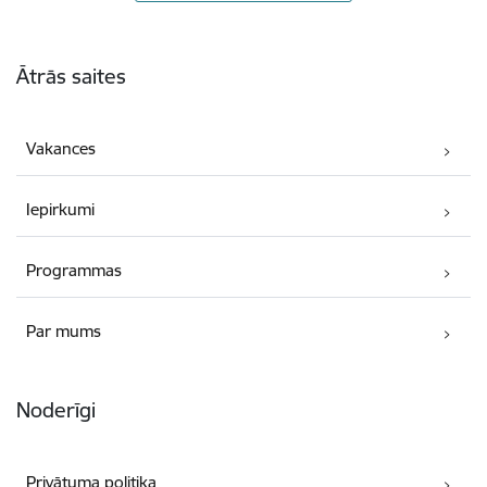
Kājene
Ātrās saites
Vakances
Iepirkumi
Programmas
Par mums
Noderīgi
Privātuma politika