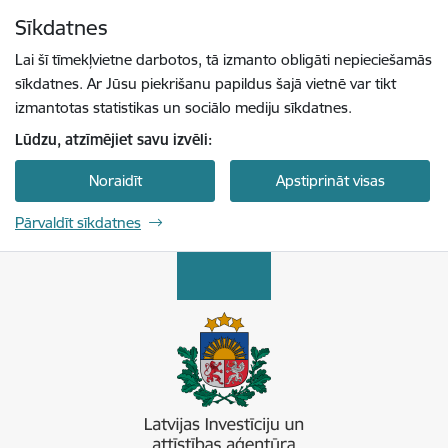
Pāriet uz lapas saturu
Sīkdatnes
Spied
lai meklētu
Enter
Lai šī tīmekļvietne darbotos, tā izmanto obligāti nepieciešamās
sīkdatnes. Ar Jūsu piekrišanu papildus šajā vietnē var tikt
izmantotas statistikas un sociālo mediju sīkdatnes.
Lūdzu, atzīmējiet savu izvēli:
Noraidīt
Apstiprināt visas
Pārvaldīt sīkdatnes
Latvijas Investīciju un attīstības aģentūra