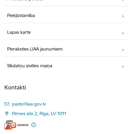
Piekļūstamība
Lapas karte
Pieraksties LIAA jaunumiem
Sīkdatņu izvēles maiņa
Kontakti
E-pasts:
pasts@liaa.gov.lv
Pērses iela 2, Rīga, LV-1011