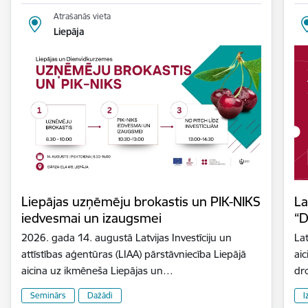
Atrašanās vieta
Liepāja
Liepājas uzņēmēju brokastis un PIK-NIKS
La
iedvesmai un izaugsmei
“D
2026. gada 14. augustā Latvijas Investīciju un
Lat
attīstības aģentūras (LIAA) pārstāvniecība Liepājā
aic
aicina uz ikmēneša Liepājas un…
dr
Seminārs
Dažādi
I