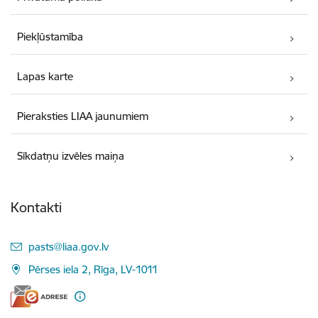
Piekļūstamība
Lapas karte
Pieraksties LIAA jaunumiem
Sīkdatņu izvēles maiņa
Kontakti
E-pasts:
pasts@liaa.gov.lv
Pērses iela 2, Rīga, LV-1011