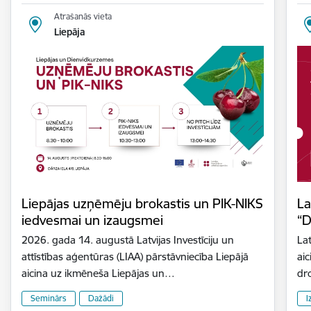
Atrašanās vieta
Liepāja
Liepājas uzņēmēju brokastis un PIK-NIKS
La
iedvesmai un izaugsmei
“D
2026. gada 14. augustā Latvijas Investīciju un
Lat
attīstības aģentūras (LIAA) pārstāvniecība Liepājā
aic
aicina uz ikmēneša Liepājas un…
dr
Seminārs
Dažādi
I