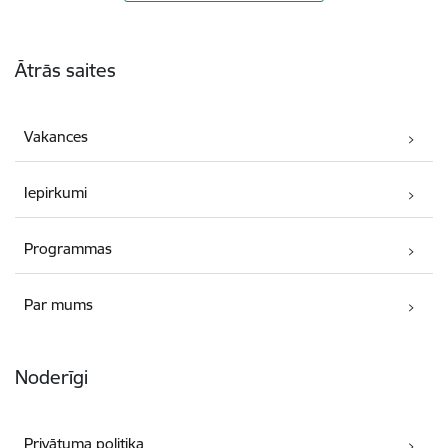
Kājene
Ātrās saites
Vakances
Iepirkumi
Programmas
Par mums
Noderīgi
Privātuma politika