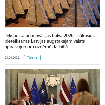
“Eksporta un inovācijas balva 2026”: sākusies
pieteikšanās Latvijas augstākajam valsts
apbalvojumam uzņēmējdarbībā
03.08.2026.
Tūrisms