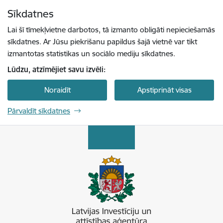
Pāriet uz lapas saturu
Sīkdatnes
Spied
lai meklētu
Enter
Lai šī tīmekļvietne darbotos, tā izmanto obligāti nepieciešamās
sīkdatnes. Ar Jūsu piekrišanu papildus šajā vietnē var tikt
izmantotas statistikas un sociālo mediju sīkdatnes.
Lūdzu, atzīmējiet savu izvēli:
Noraidīt
Apstiprināt visas
Pārvaldīt sīkdatnes
Latvijas Investīciju un attīstības aģentūra