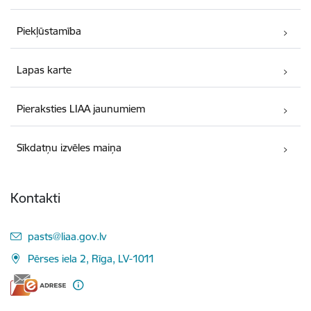
Piekļūstamība
Lapas karte
Pieraksties LIAA jaunumiem
Sīkdatņu izvēles maiņa
Kontakti
E-pasts:
pasts@liaa.gov.lv
Pērses iela 2, Rīga, LV-1011