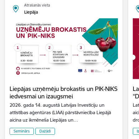
Atrašanās vieta
Liepāja
Liepājas uzņēmēju brokastis un PIK-NIKS
La
iedvesmai un izaugsmei
“D
2026. gada 14. augustā Latvijas Investīciju un
Lat
attīstības aģentūras (LIAA) pārstāvniecība Liepājā
aic
aicina uz ikmēneša Liepājas un…
dr
Seminārs
Dažādi
I