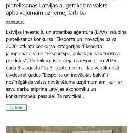
pieteikšanās Latvijas augstākajam valsts
apbalvojumam uzņēmējdarbībā
03.08.2026.
Latvijas Investīciju un attīstības aģentūra (LIAA) izsludina
pieteikšanos konkursa “Eksporta un inovācijas balva
2026” atklātā konkursa kategorijās “Eksporta
jaunpienācējs” un “Eksportspējīgākais jaunais tūrisma
produkts”. Pieteikumus iespējams iesniegt no 2026.
gada 3. augusta līdz 3. septembrim. “Jau vairāk nekā
divdesmit gadus “Eksporta un inovācijas balva” ir
nozīmīgākais valsts novērtējums uzņēmumiem, kuri ar
savu darbu stiprina Latvijas ekonomiku un
konkurētspēju pasaulē. Tā nav tikai…
Tūrisms