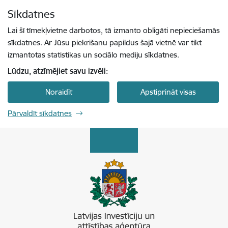
Pāriet uz lapas saturu
Sīkdatnes
Spied
lai meklētu
Enter
Lai šī tīmekļvietne darbotos, tā izmanto obligāti nepieciešamās
sīkdatnes. Ar Jūsu piekrišanu papildus šajā vietnē var tikt
izmantotas statistikas un sociālo mediju sīkdatnes.
Lūdzu, atzīmējiet savu izvēli:
Noraidīt
Apstiprināt visas
Pārvaldīt sīkdatnes
Latvijas Investīciju un attīstības aģentūra