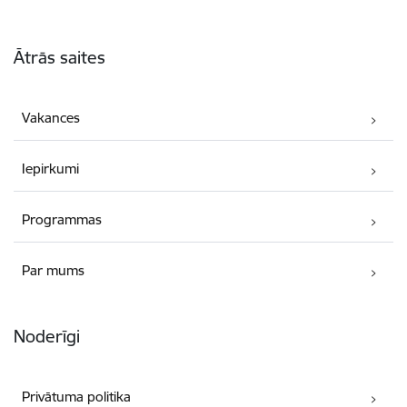
Kājene
Ātrās saites
Vakances
Iepirkumi
Programmas
Par mums
Noderīgi
Privātuma politika