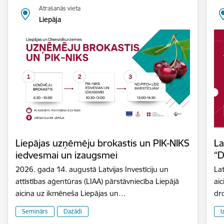
Atrašanās vieta
Liepāja
Liepājas uzņēmēju brokastis un PIK-NIKS
La
iedvesmai un izaugsmei
“D
2026. gada 14. augustā Latvijas Investīciju un
Lat
attīstības aģentūras (LIAA) pārstāvniecība Liepājā
aic
aicina uz ikmēneša Liepājas un…
dr
Seminārs
Dažādi
I