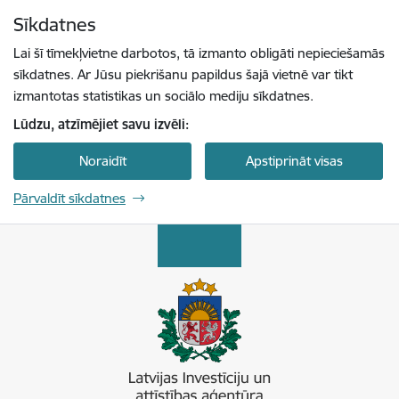
Pāriet uz lapas saturu
Sīkdatnes
Spied
lai meklētu
Enter
Lai šī tīmekļvietne darbotos, tā izmanto obligāti nepieciešamās
sīkdatnes. Ar Jūsu piekrišanu papildus šajā vietnē var tikt
izmantotas statistikas un sociālo mediju sīkdatnes.
Lūdzu, atzīmējiet savu izvēli:
Noraidīt
Apstiprināt visas
Pārvaldīt sīkdatnes
Latvijas Investīciju un attīstības aģentūra