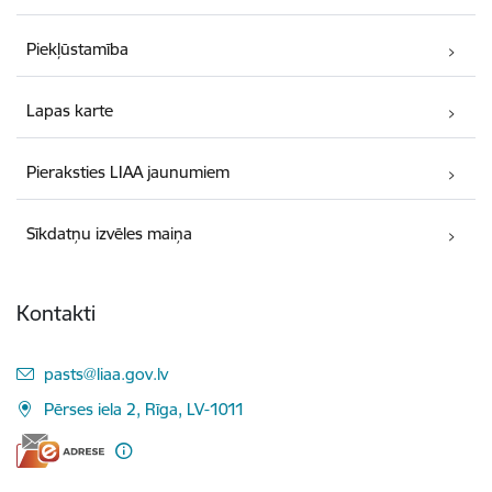
Piekļūstamība
Lapas karte
Pieraksties LIAA jaunumiem
Sīkdatņu izvēles maiņa
Kontakti
E-pasts:
pasts@liaa.gov.lv
Pērses iela 2, Rīga, LV-1011