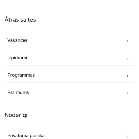
Kājene
Ātrās saites
Vakances
Iepirkumi
Programmas
Par mums
Noderīgi
Privātuma politika