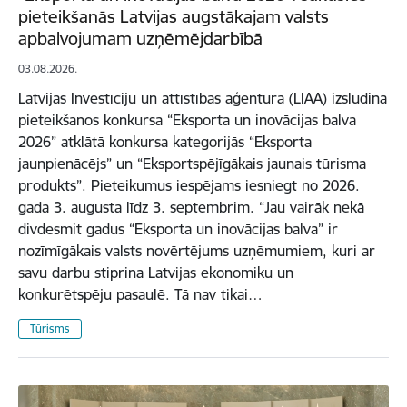
pieteikšanās Latvijas augstākajam valsts
apbalvojumam uzņēmējdarbībā
03.08.2026.
Latvijas Investīciju un attīstības aģentūra (LIAA) izsludina
pieteikšanos konkursa “Eksporta un inovācijas balva
2026” atklātā konkursa kategorijās “Eksporta
jaunpienācējs” un “Eksportspējīgākais jaunais tūrisma
produkts”. Pieteikumus iespējams iesniegt no 2026.
gada 3. augusta līdz 3. septembrim. “Jau vairāk nekā
divdesmit gadus “Eksporta un inovācijas balva” ir
nozīmīgākais valsts novērtējums uzņēmumiem, kuri ar
savu darbu stiprina Latvijas ekonomiku un
konkurētspēju pasaulē. Tā nav tikai…
Tūrisms