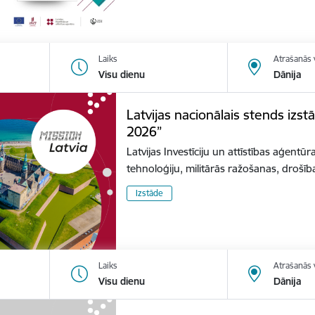
Laiks
Atrašanās 
Visu dienu
Dānija
Latvijas nacionālais stends izs
2026”
Latvijas Investīciju un attīstības aģentūr
tehnoloģiju, militārās ražošanas, dro
Izstāde
Laiks
Atrašanās 
Visu dienu
Dānija