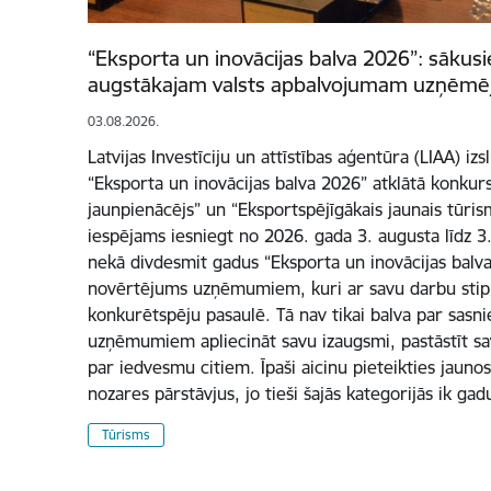
“Eksporta un inovācijas balva 2026”: sākusi
augstākajam valsts apbalvojumam uzņēmē
03.08.2026.
Latvijas Investīciju un attīstības aģentūra (LIAA) iz
“Eksporta un inovācijas balva 2026” atklātā konkur
jaunpienācējs” un “Eksportspējīgākais jaunais tūri
iespējams iesniegt no 2026. gada 3. augusta līdz 3
nekā divdesmit gadus “Eksporta un inovācijas balva”
novērtējums uzņēmumiem, kuri ar savu darbu stipr
konkurētspēju pasaulē. Tā nav tikai balva par sasn
uzņēmumiem apliecināt savu izaugsmi, pastāstīt sa
par iedvesmu citiem. Īpaši aicinu pieteikties jauno
nozares pārstāvjus, jo tieši šajās kategorijās ik ga
Tūrisms