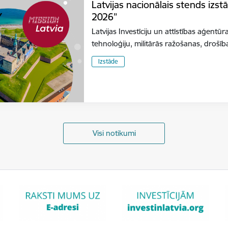
Latvijas nacionālais stends izs
2026”
Latvijas Investīciju un attīstības aģentūr
tehnoloģiju, militārās ražošanas, dro
Izstāde
Visi notikumi