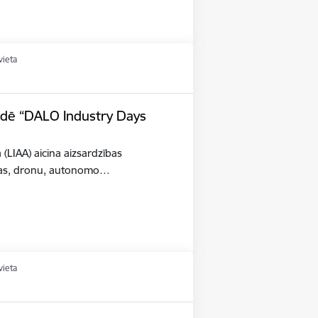
vieta
tādē “DALO Industry Days
a (LIAA) aicina aizsardzības
šības, dronu, autonomo…
vieta