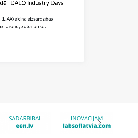
tādē “DALO Industry Days
a (LIAA) aicina aizsardzības
šības, dronu, autonomo…