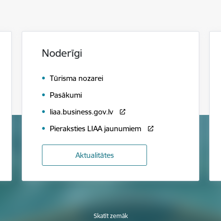
Noderīgi
Tūrisma nozarei
Pasākumi
liaa.business.gov.lv
Pieraksties LIAA jaunumiem
Aktualitātes
Skatīt zemāk