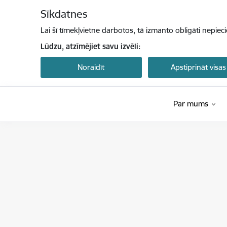
Pāriet uz lapas saturu
Sīkdatnes
Lai šī tīmekļvietne darbotos, tā izmanto obligāti nepiec
Lūdzu, atzīmējiet savu izvēli:
Noraidīt
Apstiprināt visas
Par mums
Latvijas Investīciju un attīstības aģentūra