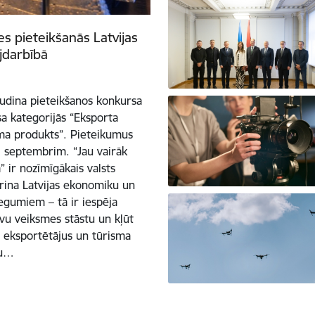
es pieteikšanās Latvijas
jdarbībā
sludina pieteikšanos konkursa
sa kategorijās “Eksporta
sma produkts”. Pieteikumus
. septembrim. “Jau vairāk
 ir nozīmīgākais valsts
ina Latvijas ekonomiku un
iegumiem – tā ir iespēja
vu veiksmes stāstu un kļūt
s eksportētājus un tūrisma
du…