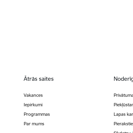
Kājene
Ātrās saites
Noderīg
Vakances
Privātuma
Iepirkumi
Piekļūsta
Programmas
Lapas kar
Par mums
Pieraksti