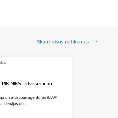
Skatīt visus notikumus
vieta
n PIK-NIKS iedvesmai un
iju un attīstības aģentūras (LIAA)
eša Liepājas un…