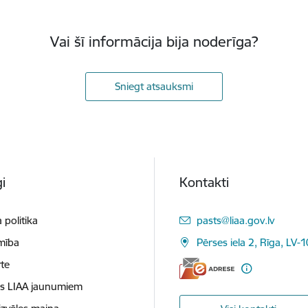
Vai šī informācija bija noderīga?
Sniegt atsauksmi
i
Kontakti
E-pasts:
 politika
pasts@liaa.gov.lv
mība
Pērses iela 2, Rīga, LV-
te
es LIAA jaunumiem