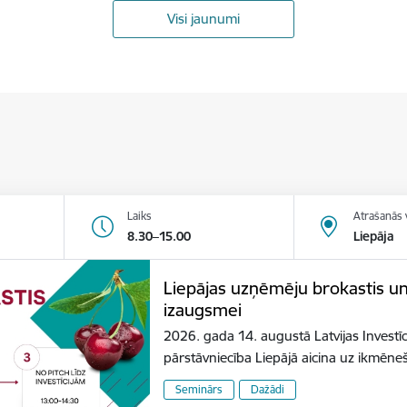
Visi jaunumi
Laiks
Atrašanās 
8.30–15.00
Liepāja
Liepājas uzņēmēju brokastis u
izaugsmei
2026. gada 14. augustā Latvijas Investīc
pārstāvniecība Liepājā aicina uz ikmēn
Seminārs
Dažādi