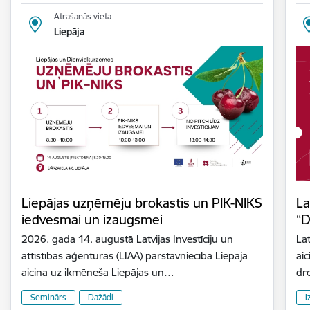
Atrašanās vieta
Liepāja
Liepājas uzņēmēju brokastis un PIK-NIKS
La
iedvesmai un izaugsmei
“D
2026. gada 14. augustā Latvijas Investīciju un
Lat
attīstības aģentūras (LIAA) pārstāvniecība Liepājā
aic
aicina uz ikmēneša Liepājas un…
dr
Seminārs
Dažādi
I