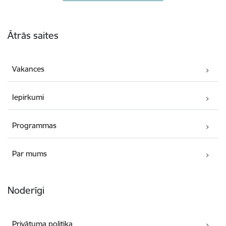
Kājene
Ātrās saites
Vakances
Iepirkumi
Programmas
Par mums
Noderīgi
Privātuma politika