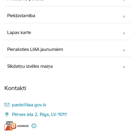
Piekļūstamība
Lapas karte
Pieraksties LIAA jaunumiem
Sīkdatņu izvēles maiņa
Kontakti
E-pasts:
pasts@liaa.gov.lv
Pērses iela 2, Rīga, LV-1011