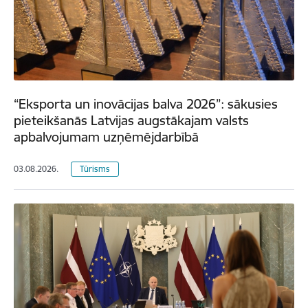
“Eksporta un inovācijas balva 2026”: sākusies
pieteikšanās Latvijas augstākajam valsts
apbalvojumam uzņēmējdarbībā
03.08.2026.
Tūrisms