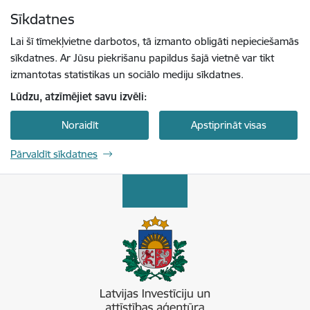
Pāriet uz lapas saturu
Sīkdatnes
Spied
lai meklētu
Enter
Lai šī tīmekļvietne darbotos, tā izmanto obligāti nepieciešamās
sīkdatnes. Ar Jūsu piekrišanu papildus šajā vietnē var tikt
izmantotas statistikas un sociālo mediju sīkdatnes.
Lūdzu, atzīmējiet savu izvēli:
Noraidīt
Apstiprināt visas
Pārvaldīt sīkdatnes
Latvijas Investīciju un attīstības aģentūra