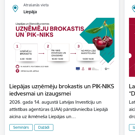
Atrašanās vieta
Liepāja
Liepājas uzņēmēju brokastis un PIK-NIKS
La
iedvesmai un izaugsmei
“D
2026. gada 14. augustā Latvijas Investīciju un
Lat
attīstības aģentūras (LIAA) pārstāvniecība Liepājā
aic
aicina uz ikmēneša Liepājas un…
dr
Seminārs
Dažādi
I