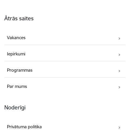
Kājene
Ātrās saites
Vakances
Iepirkumi
Programmas
Par mums
Noderīgi
Privātuma politika