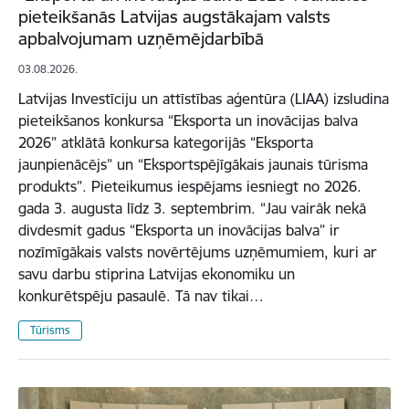
pieteikšanās Latvijas augstākajam valsts
apbalvojumam uzņēmējdarbībā
03.08.2026.
Latvijas Investīciju un attīstības aģentūra (LIAA) izsludina
pieteikšanos konkursa “Eksporta un inovācijas balva
2026” atklātā konkursa kategorijās “Eksporta
jaunpienācējs” un “Eksportspējīgākais jaunais tūrisma
produkts”. Pieteikumus iespējams iesniegt no 2026.
gada 3. augusta līdz 3. septembrim. “Jau vairāk nekā
divdesmit gadus “Eksporta un inovācijas balva” ir
nozīmīgākais valsts novērtējums uzņēmumiem, kuri ar
savu darbu stiprina Latvijas ekonomiku un
konkurētspēju pasaulē. Tā nav tikai…
Tūrisms