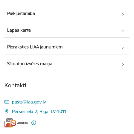
Piekļūstamība
Lapas karte
Pieraksties LIAA jaunumiem
Sīkdatņu izvēles maiņa
Kontakti
E-pasts:
pasts@liaa.gov.lv
Pērses iela 2, Rīga, LV-1011