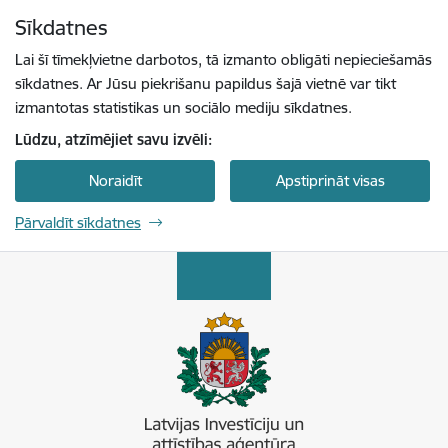
Pāriet uz lapas saturu
Sīkdatnes
Spied
lai meklētu
Enter
Lai šī tīmekļvietne darbotos, tā izmanto obligāti nepieciešamās
sīkdatnes. Ar Jūsu piekrišanu papildus šajā vietnē var tikt
izmantotas statistikas un sociālo mediju sīkdatnes.
Lūdzu, atzīmējiet savu izvēli:
Noraidīt
Apstiprināt visas
Pārvaldīt sīkdatnes
Latvijas Investīciju un attīstības aģentūra