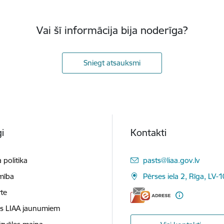
Vai šī informācija bija noderīga?
Sniegt atsauksmi
i
Kontakti
E-pasts:
 politika
pasts@liaa.gov.lv
mība
Pērses iela 2, Rīga, LV-
te
es LIAA jaunumiem