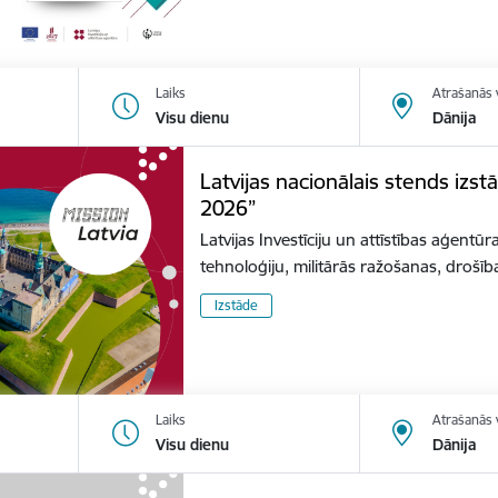
Laiks
Atrašanās 
Visu dienu
Dānija
Latvijas nacionālais stends izs
2026”
Latvijas Investīciju un attīstības aģentūr
tehnoloģiju, militārās ražošanas, dro
Izstāde
Laiks
Atrašanās 
Visu dienu
Dānija