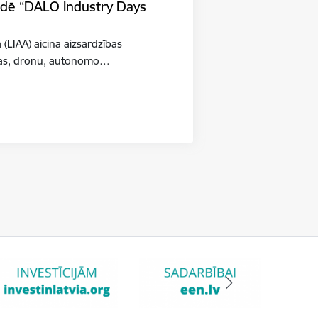
tādē “DALO Industry Days
a (LIAA) aicina aizsardzības
šības, dronu, autonomo…