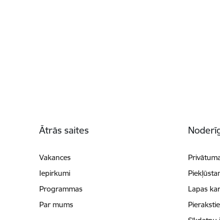
Kājene
Ātrās saites
Noderīg
Vakances
Privātuma
Iepirkumi
Piekļūsta
Programmas
Lapas kar
Par mums
Pieraksti