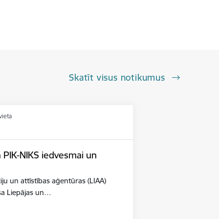
Skatīt visus notikumus
vieta
n PIK-NIKS iedvesmai un
iju un attīstības aģentūras (LIAA)
eša Liepājas un…