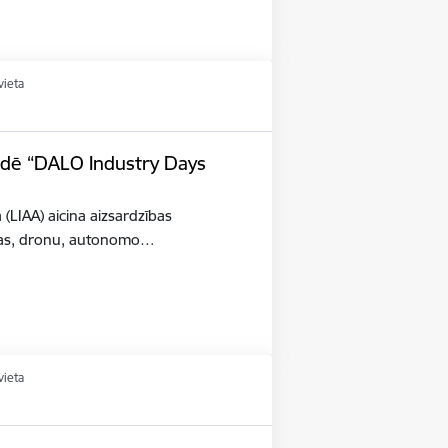
vieta
tādē “DALO Industry Days
a (LIAA) aicina aizsardzības
šības, dronu, autonomo…
vieta