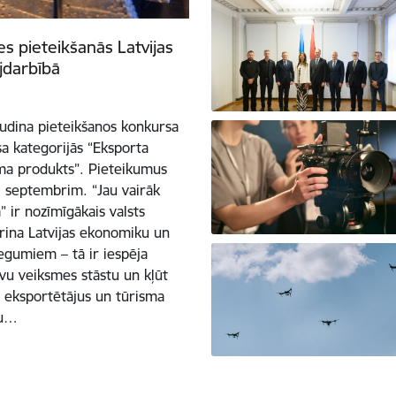
es pieteikšanās Latvijas
jdarbībā
sludina pieteikšanos konkursa
sa kategorijās “Eksporta
sma produkts”. Pieteikumus
. septembrim. “Jau vairāk
 ir nozīmīgākais valsts
ina Latvijas ekonomiku un
iegumiem – tā ir iespēja
vu veiksmes stāstu un kļūt
s eksportētājus un tūrisma
du…