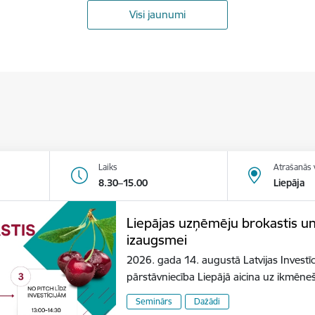
Visi jaunumi
Laiks
Atrašanās 
8.30–15.00
Liepāja
Liepājas uzņēmēju brokastis u
izaugsmei
2026. gada 14. augustā Latvijas Investīc
pārstāvniecība Liepājā aicina uz ikmēn
Seminārs
Dažādi