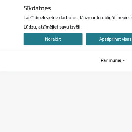
Pāriet uz lapas saturu
Sīkdatnes
Lai šī tīmekļvietne darbotos, tā izmanto obligāti nepiec
Lūdzu, atzīmējiet savu izvēli:
Noraidīt
Apstiprināt visas
Par mums
Latvijas Investīciju un attīstības aģentūra