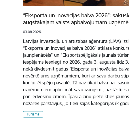
“Eksporta un inovācijas balva 2026”: sākusi
augstākajam valsts apbalvojumam uzņēmē
03.08.2026.
Latvijas Investīciju un attīstības aģentūra (LIAA) iz
“Eksporta un inovācijas balva 2026” atklātā konkur
jaunpienācējs” un “Eksportspējīgākais jaunais tūri
iespējams iesniegt no 2026. gada 3. augusta līdz 3
nekā divdesmit gadus “Eksporta un inovācijas balva”
novērtējums uzņēmumiem, kuri ar savu darbu stipr
konkurētspēju pasaulē. Tā nav tikai balva par sasn
uzņēmumiem apliecināt savu izaugsmi, pastāstīt sa
par iedvesmu citiem. Īpaši aicinu pieteikties jauno
nozares pārstāvjus, jo tieši šajās kategorijās ik ga
Tūrisms