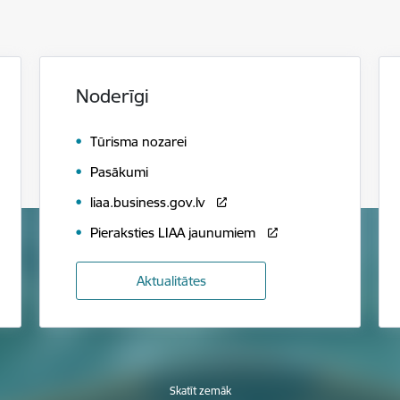
Noderīgi
Tūrisma nozarei
Pasākumi
liaa.business.gov.lv
Pieraksties LIAA jaunumiem
Aktualitātes
Skatīt zemāk