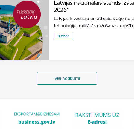
Latvijas nacionālais stends izs
2026”
Latvijas Investīciju un attīstības aģentūr
tehnoloģiju, militārās ražošanas, dro
Izstāde
Visi notikumi