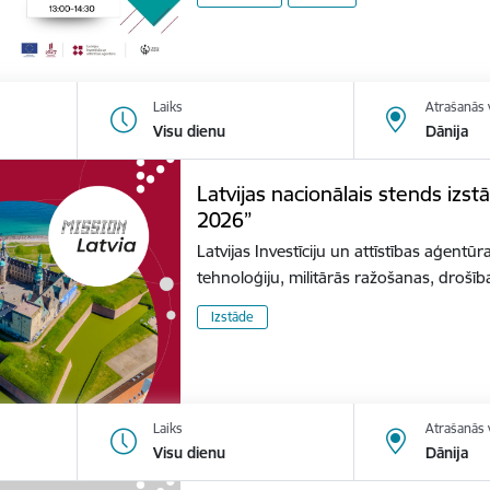
Laiks
Atrašanās 
Visu dienu
Dānija
Latvijas nacionālais stends izs
2026”
Latvijas Investīciju un attīstības aģentūr
tehnoloģiju, militārās ražošanas, dro
Izstāde
Laiks
Atrašanās 
Visu dienu
Dānija