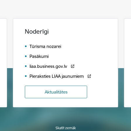
Noderīgi
Tūrisma nozarei
Pasākumi
liaa.business.gov.lv
Pieraksties LIAA jaunumiem
Aktualitātes
Skatīt zemāk