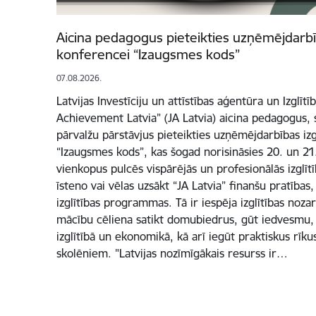
Aicina pedagogus pieteikties uzņēmējdarbīb
konferencei “Izaugsmes kods”
07.08.2026.
Latvijas Investīciju un attīstības aģentūra un Izglītī
Achievement Latvia” (JA Latvia) aicina pedagogus, s
pārvalžu pārstāvjus pieteikties uzņēmējdarbības izg
“Izaugsmes kods”, kas šogad norisināsies 20. un 2
vienkopus pulcēs vispārējās un profesionālās izglīt
īsteno vai vēlas uzsākt “JA Latvia” finanšu pratība
izglītības programmas. Tā ir iespēja izglītības noz
mācību cēliena satikt domubiedrus, gūt iedvesmu, 
izglītībā un ekonomikā, kā arī iegūt praktiskus rī
skolēniem. "Latvijas nozīmīgākais resurss ir…