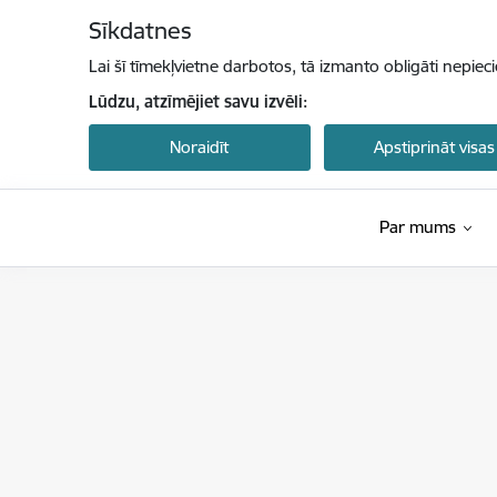
Pāriet uz lapas saturu
Sīkdatnes
Lai šī tīmekļvietne darbotos, tā izmanto obligāti nepiec
Lūdzu, atzīmējiet savu izvēli:
Noraidīt
Apstiprināt visas
Par mums
Latvijas Investīciju un attīstības aģentūra