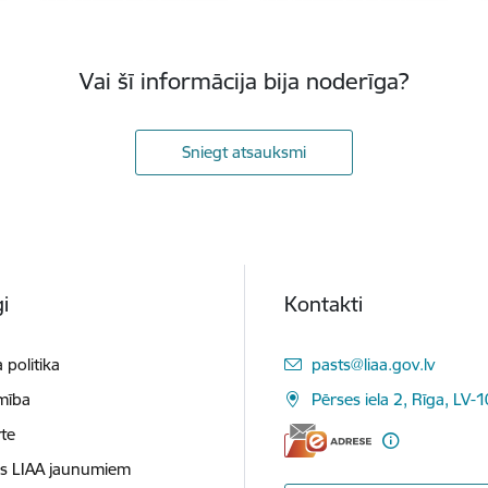
Vai šī informācija bija noderīga?
Sniegt atsauksmi
i
Kontakti
E-pasts:
 politika
pasts@liaa.gov.lv
mība
Pērses iela 2, Rīga, LV-
te
es LIAA jaunumiem