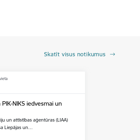
Skatīt visus notikumus
vieta
n PIK-NIKS iedvesmai un
iju un attīstības aģentūras (LIAA)
eša Liepājas un…