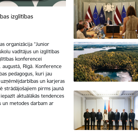
as izglītības
bas organizācija “Junior
kolu vadītājus un izglītības
lītības konferencei
1. augustā, Rīgā. Konference
ības pedagogus, kuri jau
s, uzņēmējdarbības un karjeras
arē strādājošajiem pirms jaunā
iepazīt aktuālākās tendences
kus un metodes darbam ar