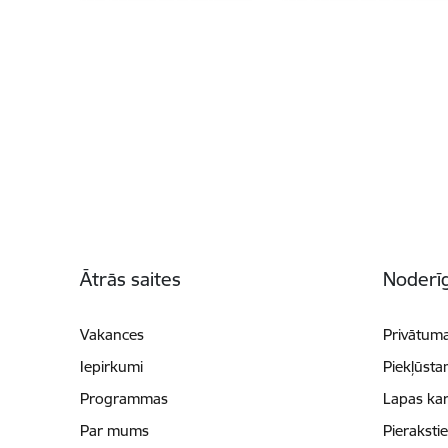
Kājene
Ātrās saites
Noderīg
Vakances
Privātuma
Iepirkumi
Piekļūsta
Programmas
Lapas kar
Par mums
Pieraksti