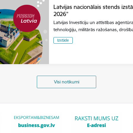
Latvijas nacionālais stends izs
2026”
Latvijas Investīciju un attīstības aģentūr
tehnoloģiju, militārās ražošanas, dro
Izstāde
Visi notikumi