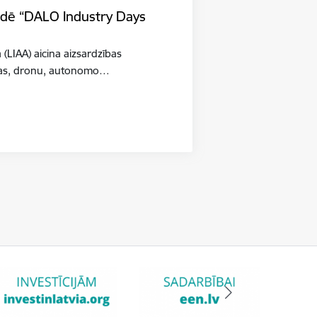
tādē “DALO Industry Days
a (LIAA) aicina aizsardzības
šības, dronu, autonomo…