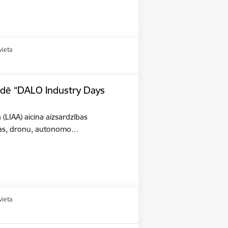
vieta
tādē “DALO Industry Days
a (LIAA) aicina aizsardzības
šības, dronu, autonomo…
vieta