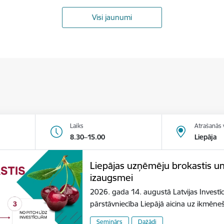
Visi jaunumi
Laiks
Atrašanās 
8.30–15.00
Liepāja
Liepājas uzņēmēju brokastis u
izaugsmei
2026. gada 14. augustā Latvijas Investīc
pārstāvniecība Liepājā aicina uz ikmēn
Seminārs
Dažādi