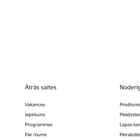
Kājene
Ātrās saites
Noderīg
Vakances
Privātuma
Iepirkumi
Piekļūsta
Programmas
Lapas kar
Par mums
Pieraksti