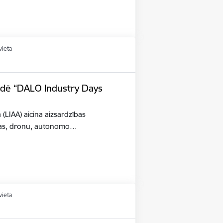
vieta
tādē “DALO Industry Days
a (LIAA) aicina aizsardzības
šības, dronu, autonomo…
vieta