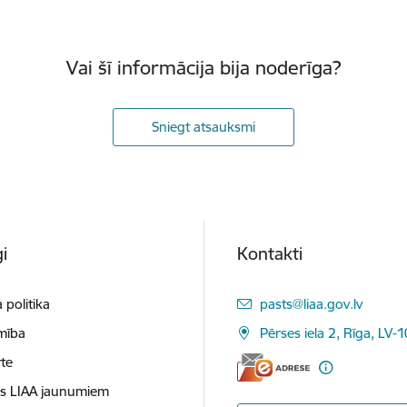
Vai šī informācija bija noderīga?
Sniegt atsauksmi
i
Kontakti
E-pasts:
 politika
pasts@liaa.gov.lv
mība
Pērses iela 2, Rīga, LV-
te
es LIAA jaunumiem