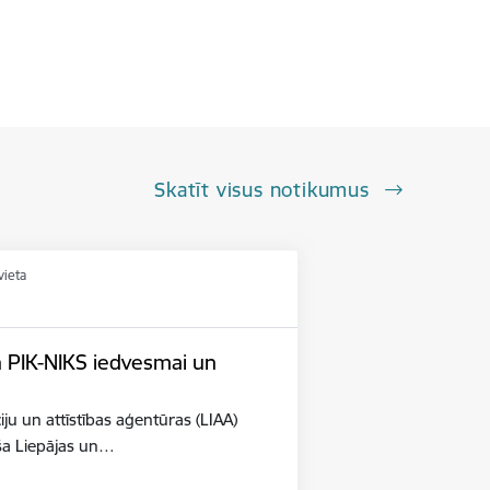
Skatīt visus notikumus
vieta
n PIK-NIKS iedvesmai un
iju un attīstības aģentūras (LIAA)
eša Liepājas un…