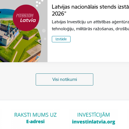
Latvijas nacionālais stends izs
2026”
Latvijas Investīciju un attīstības aģentūr
tehnoloģiju, militārās ražošanas, dro
Izstāde
Visi notikumi