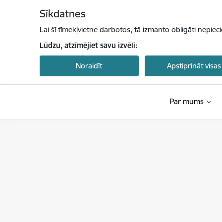
Pāriet uz lapas saturu
Sīkdatnes
Lai šī tīmekļvietne darbotos, tā izmanto obligāti nepiec
Lūdzu, atzīmējiet savu izvēli:
Noraidīt
Apstiprināt visas
Par mums
Latvijas Investīciju un attīstības aģentūra