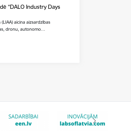
tādē “DALO Industry Days
a (LIAA) aicina aizsardzības
šības, dronu, autonomo…