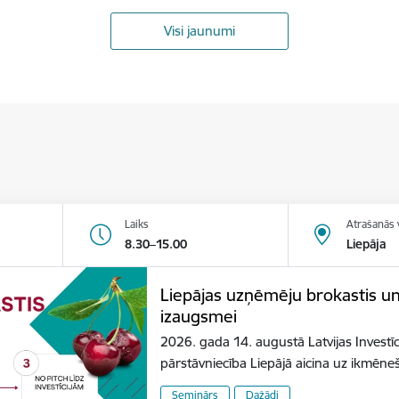
Visi jaunumi
Laiks
Atrašanās 
8.30–15.00
Liepāja
Liepājas uzņēmēju brokastis u
izaugsmei
2026. gada 14. augustā Latvijas Investīc
pārstāvniecība Liepājā aicina uz ikmēn
Seminārs
Dažādi