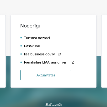
Noderīgi
Tūrisma nozarei
Pasākumi
liaa.business.gov.lv
Pieraksties LIAA jaunumiem
Aktualitātes
Skatīt zemāk