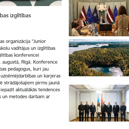
as izglītības
bas organizācija “Junior
kolu vadītājus un izglītības
lītības konferencei
1. augustā, Rīgā. Konference
ības pedagogus, kuri jau
s, uzņēmējdarbības un karjeras
arē strādājošajiem pirms jaunā
iepazīt aktuālākās tendences
kus un metodes darbam ar