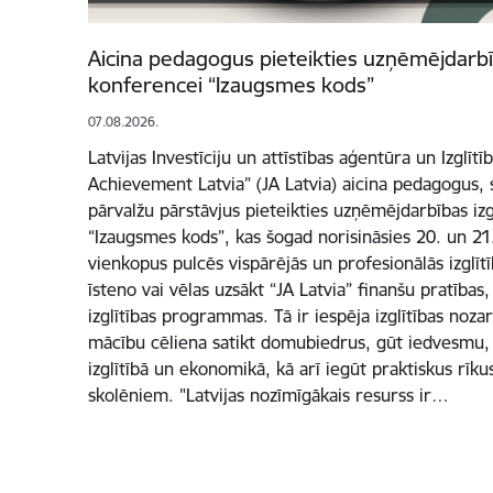
Aicina pedagogus pieteikties uzņēmējdarbīb
konferencei “Izaugsmes kods”
07.08.2026.
Latvijas Investīciju un attīstības aģentūra un Izglītī
Achievement Latvia” (JA Latvia) aicina pedagogus, s
pārvalžu pārstāvjus pieteikties uzņēmējdarbības izg
“Izaugsmes kods”, kas šogad norisināsies 20. un 2
vienkopus pulcēs vispārējās un profesionālās izglīt
īsteno vai vēlas uzsākt “JA Latvia” finanšu pratība
izglītības programmas. Tā ir iespēja izglītības noz
mācību cēliena satikt domubiedrus, gūt iedvesmu, 
izglītībā un ekonomikā, kā arī iegūt praktiskus rī
skolēniem. "Latvijas nozīmīgākais resurss ir…