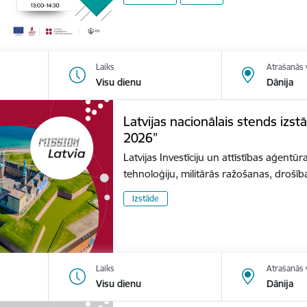
Laiks
Atrašanās 
Visu dienu
Dānija
Latvijas nacionālais stends izs
2026”
Latvijas Investīciju un attīstības aģentūr
tehnoloģiju, militārās ražošanas, dro
Izstāde
Laiks
Atrašanās 
Visu dienu
Dānija