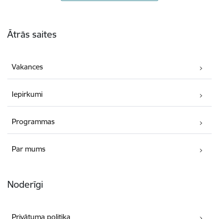
Kājene
Ātrās saites
Vakances
Iepirkumi
Programmas
Par mums
Noderīgi
Privātuma politika