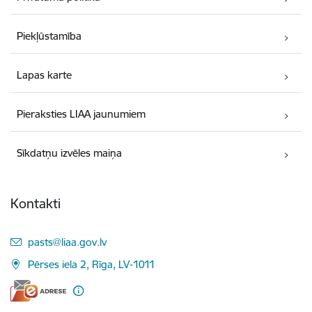
Piekļūstamība
Lapas karte
Pieraksties LIAA jaunumiem
Sīkdatņu izvēles maiņa
Kontakti
E-pasts:
pasts@liaa.gov.lv
Pērses iela 2, Rīga, LV-1011