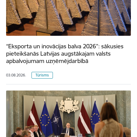
“Eksporta un inovācijas balva 2026”: sākusies
pieteikšanās Latvijas augstākajam valsts
apbalvojumam uzņēmējdarbībā
03.08.2026.
Tūrisms