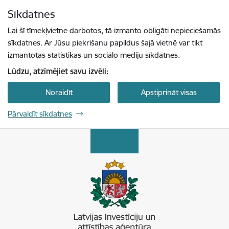
Pāriet uz lapas saturu
Sīkdatnes
Spied
lai meklētu
Enter
Lai šī tīmekļvietne darbotos, tā izmanto obligāti nepieciešamās
sīkdatnes. Ar Jūsu piekrišanu papildus šajā vietnē var tikt
izmantotas statistikas un sociālo mediju sīkdatnes.
Lūdzu, atzīmējiet savu izvēli:
Noraidīt
Apstiprināt visas
Pārvaldīt sīkdatnes
Latvijas Investīciju un attīstības aģentūra