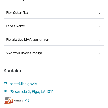
Piekļūstamība
Lapas karte
Pieraksties LIAA jaunumiem
Sīkdatņu izvēles maiņa
Kontakti
E-pasts:
pasts@liaa.gov.lv
Pērses iela 2, Rīga, LV-1011