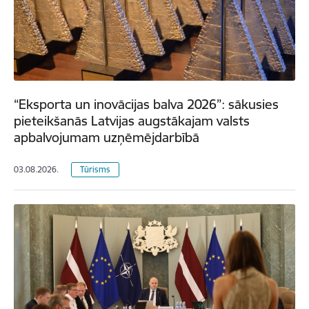
“Eksporta un inovācijas balva 2026”: sākusies
pieteikšanās Latvijas augstākajam valsts
apbalvojumam uzņēmējdarbībā
03.08.2026.
Tūrisms