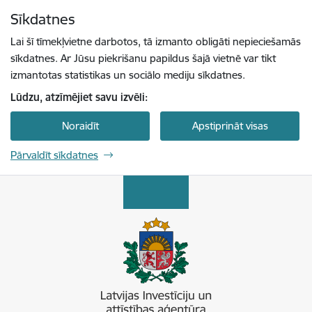
Pāriet uz lapas saturu
Sīkdatnes
Spied
lai meklētu
Enter
Lai šī tīmekļvietne darbotos, tā izmanto obligāti nepieciešamās
sīkdatnes. Ar Jūsu piekrišanu papildus šajā vietnē var tikt
izmantotas statistikas un sociālo mediju sīkdatnes.
Lūdzu, atzīmējiet savu izvēli:
Noraidīt
Apstiprināt visas
Pārvaldīt sīkdatnes
Latvijas Investīciju un attīstības aģentūra