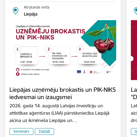
Atrašanās vieta
Liepāja
Liepājas uzņēmēju brokastis un PIK-NIKS
La
iedvesmai un izaugsmei
“D
2026. gada 14. augustā Latvijas Investīciju un
Lat
attīstības aģentūras (LIAA) pārstāvniecība Liepājā
aic
aicina uz ikmēneša Liepājas un…
dr
Seminārs
Dažādi
I