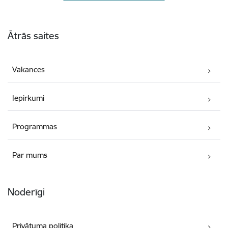
Kājene
Ātrās saites
Vakances
Iepirkumi
Programmas
Par mums
Noderīgi
Privātuma politika