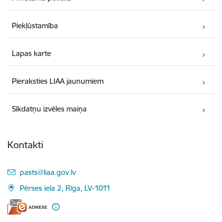
Piekļūstamība
Lapas karte
Pieraksties LIAA jaunumiem
Sīkdatņu izvēles maiņa
Kontakti
E-pasts:
pasts@liaa.gov.lv
Pērses iela 2, Rīga, LV-1011