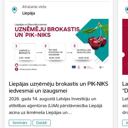
Atrašanās vieta
Liepāja
Liepājas uzņēmēju brokastis un PIK-NIKS
La
iedvesmai un izaugsmei
“D
2026. gada 14. augustā Latvijas Investīciju un
Lat
attīstības aģentūras (LIAA) pārstāvniecība Liepājā
aic
aicina uz ikmēneša Liepājas un…
dr
Seminārs
Dažādi
I