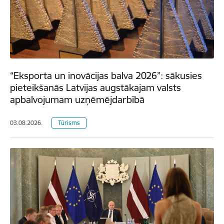
“Eksporta un inovācijas balva 2026”: sākusies
pieteikšanās Latvijas augstākajam valsts
apbalvojumam uzņēmējdarbībā
03.08.2026.
Tūrisms