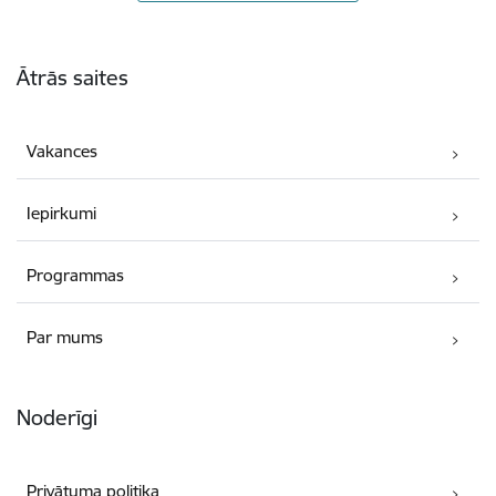
Kājene
Ātrās saites
Vakances
Iepirkumi
Programmas
Par mums
Noderīgi
Privātuma politika