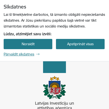
Pāriet uz lapas saturu
Sīkdatnes
Spied
lai meklētu
Enter
Lai šī tīmekļvietne darbotos, tā izmanto obligāti nepieciešamās
sīkdatnes. Ar Jūsu piekrišanu papildus šajā vietnē var tikt
izmantotas statistikas un sociālo mediju sīkdatnes.
Lūdzu, atzīmējiet savu izvēli:
Noraidīt
Apstiprināt visas
Pārvaldīt sīkdatnes
Latvijas Investīciju un attīstības aģentūra