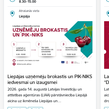
8.30–15.00
Atrašanās vieta
Liepāja
Liepājas uzņēmēju brokastis un PIK-NIKS
La
iedvesmai un izaugsmei
“D
2026. gada 14. augustā Latvijas Investīciju un
Lat
attīstības aģentūras (LIAA) pārstāvniecība Liepājā
aic
aicina uz ikmēneša Liepājas un…
dr