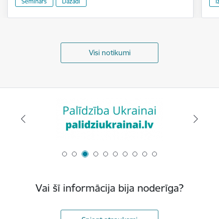
Seminārs
Dažādi
I
Visi notikumi
Vai šī informācija bija noderīga?