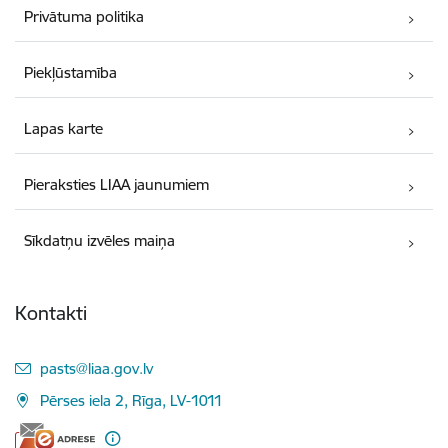
Privātuma politika
Piekļūstamība
Lapas karte
Pieraksties LIAA jaunumiem
Sīkdatņu izvēles maiņa
Kontakti
E-pasts:
pasts@liaa.gov.lv
Pērses iela 2, Rīga, LV-1011