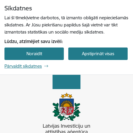
Pāriet uz lapas saturu
Sīkdatnes
Spied
lai meklētu
Enter
Lai šī tīmekļvietne darbotos, tā izmanto obligāti nepieciešamās
sīkdatnes. Ar Jūsu piekrišanu papildus šajā vietnē var tikt
izmantotas statistikas un sociālo mediju sīkdatnes.
Lūdzu, atzīmējiet savu izvēli:
Noraidīt
Apstiprināt visas
Pārvaldīt sīkdatnes
Latvijas Investīciju un attīstības aģentūra