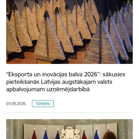
“Eksporta un inovācijas balva 2026”: sākusies
pieteikšanās Latvijas augstākajam valsts
apbalvojumam uzņēmējdarbībā
03.08.2026.
Tūrisms