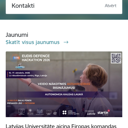
Kontakti
Atvērt
Jaunumi
Skatīt visus jaunumus
Latvijas Universitāte aicina Eiropas komandas