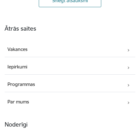
Sniegt atsauksmi
Kājene
Ātrās saites
Vakances
Iepirkumi
Programmas
Par mums
Noderīgi