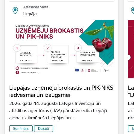
Atrašanās vieta
Liepāja
Liepājas uzņēmēju brokastis un PIK-NIKS
La
iedvesmai un izaugsmei
“D
2026. gada 14. augustā Latvijas Investīciju un
Lat
attīstības aģentūras (LIAA) pārstāvniecība Liepājā
aic
aicina uz ikmēneša Liepājas un…
dr
Seminārs
Dažādi
I