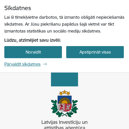
Pāriet uz lapas saturu
Sīkdatnes
Spied
lai meklētu
Enter
Lai šī tīmekļvietne darbotos, tā izmanto obligāti nepieciešamās
sīkdatnes. Ar Jūsu piekrišanu papildus šajā vietnē var tikt
izmantotas statistikas un sociālo mediju sīkdatnes.
Lūdzu, atzīmējiet savu izvēli:
Noraidīt
Apstiprināt visas
Pārvaldīt sīkdatnes
Latvijas Investīciju un attīstības aģentūra