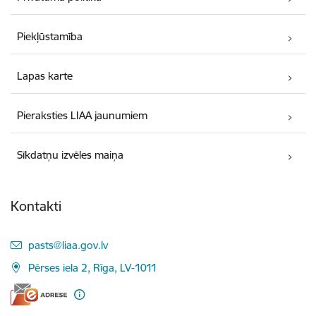
Piekļūstamība
Lapas karte
Pieraksties LIAA jaunumiem
Sīkdatņu izvēles maiņa
Kontakti
E-pasts:
pasts@liaa.gov.lv
Pērses iela 2, Rīga, LV-1011