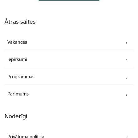
Kājene
Ātrās saites
Vakances
Iepirkumi
Programmas
Par mums
Noderīgi
Privātuma politika