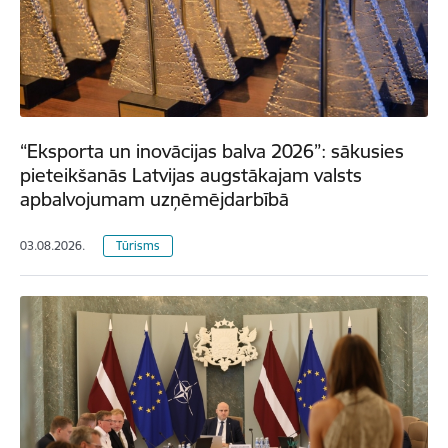
“Eksporta un inovācijas balva 2026”: sākusies
pieteikšanās Latvijas augstākajam valsts
apbalvojumam uzņēmējdarbībā
03.08.2026.
Tūrisms