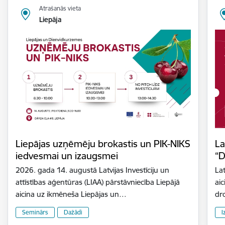
Atrašanās vieta
Liepāja
Liepājas uzņēmēju brokastis un PIK-NIKS
La
iedvesmai un izaugsmei
“D
2026. gada 14. augustā Latvijas Investīciju un
Lat
attīstības aģentūras (LIAA) pārstāvniecība Liepājā
aic
aicina uz ikmēneša Liepājas un…
dr
Seminārs
Dažādi
I