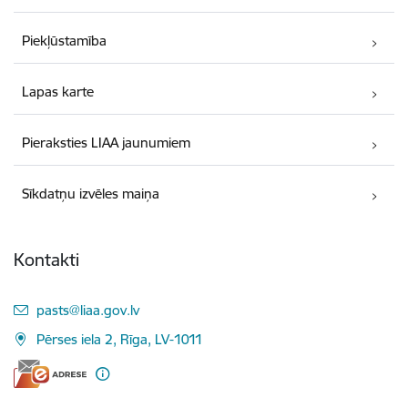
Piekļūstamība
Lapas karte
Pieraksties LIAA jaunumiem
Sīkdatņu izvēles maiņa
Kontakti
E-pasts:
pasts@liaa.gov.lv
Pērses iela 2, Rīga, LV-1011