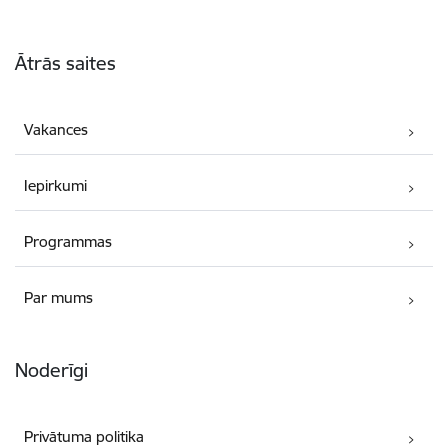
Kājene
Ātrās saites
Vakances
Iepirkumi
Programmas
Par mums
Noderīgi
Privātuma politika