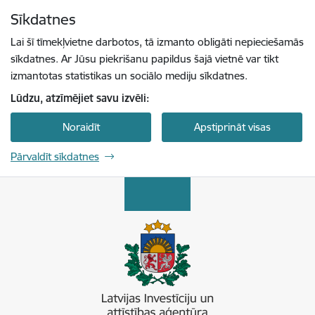
Pāriet uz lapas saturu
Sīkdatnes
Spied
lai meklētu
Enter
Lai šī tīmekļvietne darbotos, tā izmanto obligāti nepieciešamās
sīkdatnes. Ar Jūsu piekrišanu papildus šajā vietnē var tikt
izmantotas statistikas un sociālo mediju sīkdatnes.
Lūdzu, atzīmējiet savu izvēli:
Noraidīt
Apstiprināt visas
Pārvaldīt sīkdatnes
Latvijas Investīciju un attīstības aģentūra