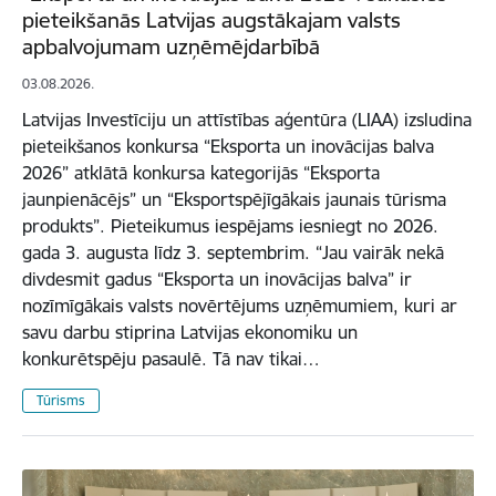
pieteikšanās Latvijas augstākajam valsts
apbalvojumam uzņēmējdarbībā
03.08.2026.
Latvijas Investīciju un attīstības aģentūra (LIAA) izsludina
pieteikšanos konkursa “Eksporta un inovācijas balva
2026” atklātā konkursa kategorijās “Eksporta
jaunpienācējs” un “Eksportspējīgākais jaunais tūrisma
produkts”. Pieteikumus iespējams iesniegt no 2026.
gada 3. augusta līdz 3. septembrim. “Jau vairāk nekā
divdesmit gadus “Eksporta un inovācijas balva” ir
nozīmīgākais valsts novērtējums uzņēmumiem, kuri ar
savu darbu stiprina Latvijas ekonomiku un
konkurētspēju pasaulē. Tā nav tikai…
Tūrisms