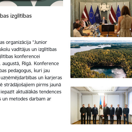
as izglītības
bas organizācija “Junior
kolu vadītājus un izglītības
lītības konferencei
1. augustā, Rīgā. Konference
ības pedagogus, kuri jau
s, uzņēmējdarbības un karjeras
arē strādājošajiem pirms jaunā
iepazīt aktuālākās tendences
kus un metodes darbam ar