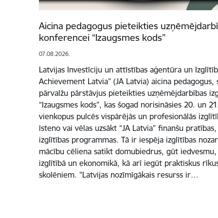
Aicina pedagogus pieteikties uzņēmējdarbīb
konferencei “Izaugsmes kods”
07.08.2026.
Latvijas Investīciju un attīstības aģentūra un Izglītī
Achievement Latvia” (JA Latvia) aicina pedagogus, s
pārvalžu pārstāvjus pieteikties uzņēmējdarbības izg
“Izaugsmes kods”, kas šogad norisināsies 20. un 2
vienkopus pulcēs vispārējās un profesionālās izglīt
īsteno vai vēlas uzsākt “JA Latvia” finanšu pratība
izglītības programmas. Tā ir iespēja izglītības noz
mācību cēliena satikt domubiedrus, gūt iedvesmu, 
izglītībā un ekonomikā, kā arī iegūt praktiskus rī
skolēniem. "Latvijas nozīmīgākais resurss ir…