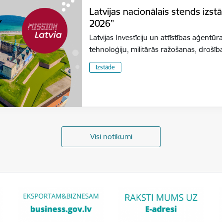
Latvijas nacionālais stends izs
2026”
Latvijas Investīciju un attīstības aģentūr
tehnoloģiju, militārās ražošanas, dro
Izstāde
Visi notikumi