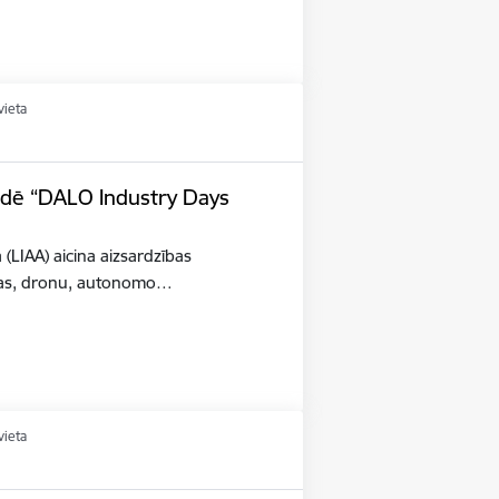
vieta
tādē “DALO Industry Days
a (LIAA) aicina aizsardzības
šības, dronu, autonomo…
vieta