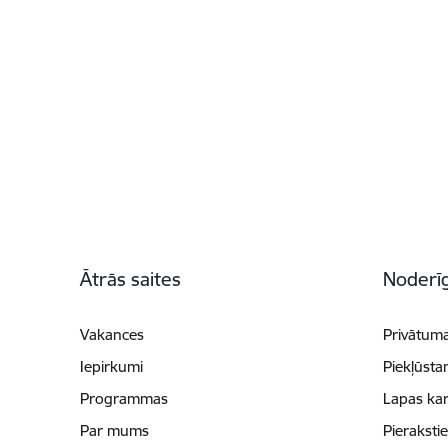
Kājene
Ātrās saites
Noderīg
Vakances
Privātuma
Iepirkumi
Piekļūsta
Programmas
Lapas kar
Par mums
Pieraksti