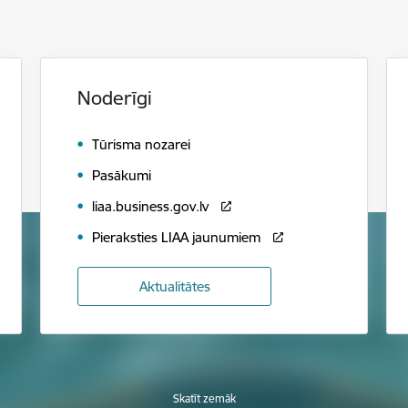
Noderīgi
Tūrisma nozarei
Pasākumi
liaa.business.gov.lv
Pieraksties LIAA jaunumiem
Aktualitātes
Skatīt zemāk