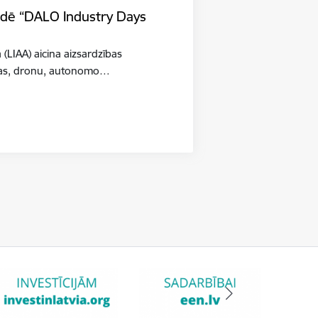
tādē “DALO Industry Days
a (LIAA) aicina aizsardzības
šības, dronu, autonomo…