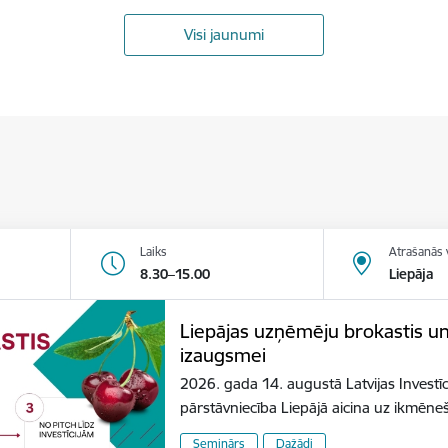
Visi jaunumi
Laiks
Atrašanās 
8.30–15.00
Liepāja
Liepājas uzņēmēju brokastis u
izaugsmei
2026. gada 14. augustā Latvijas Investīc
pārstāvniecība Liepājā aicina uz ikmēn
Seminārs
Dažādi