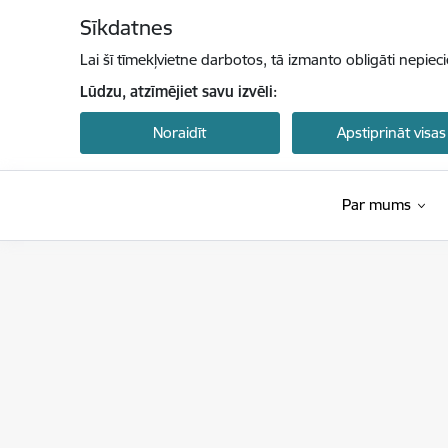
Pāriet uz lapas saturu
Sīkdatnes
Lai šī tīmekļvietne darbotos, tā izmanto obligāti nepiec
Lūdzu, atzīmējiet savu izvēli:
Noraidīt
Apstiprināt visas
Par mums
Latvijas Investīciju un attīstības aģentūra