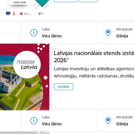
Laiks
Atrašanās 
Visu dienu
Dānija
Latvijas nacionālais stends izs
2026”
Latvijas Investīciju un attīstības aģentūr
tehnoloģiju, militārās ražošanas, dro
Izstāde
Laiks
Atrašanās 
Visu dienu
Dānija