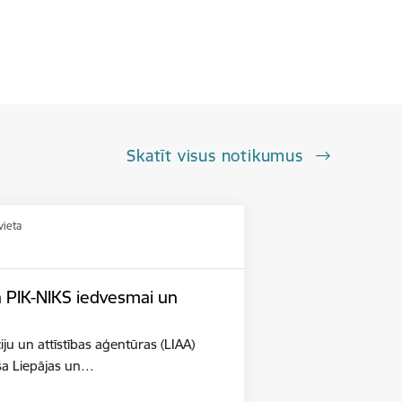
Skatīt visus notikumus
vieta
n PIK-NIKS iedvesmai un
iju un attīstības aģentūras (LIAA)
eša Liepājas un…