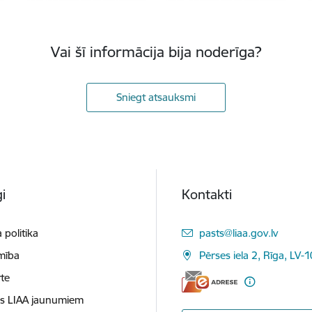
Vai šī informācija bija noderīga?
Sniegt atsauksmi
i
Kontakti
E-pasts:
 politika
pasts@liaa.gov.lv
mība
Pērses iela 2, Rīga, LV-
te
es LIAA jaunumiem