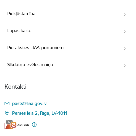
Piekļūstamība
Lapas karte
Pieraksties LIAA jaunumiem
Sīkdatņu izvēles maiņa
Kontakti
E-pasts:
pasts@liaa.gov.lv
Pērses iela 2, Rīga, LV-1011