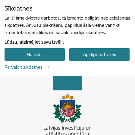
Pāriet uz lapas saturu
Sīkdatnes
Spied
lai meklētu
Enter
Lai šī tīmekļvietne darbotos, tā izmanto obligāti nepieciešamās
sīkdatnes. Ar Jūsu piekrišanu papildus šajā vietnē var tikt
izmantotas statistikas un sociālo mediju sīkdatnes.
Lūdzu, atzīmējiet savu izvēli:
Noraidīt
Apstiprināt visas
Pārvaldīt sīkdatnes
Latvijas Investīciju un attīstības aģentūra