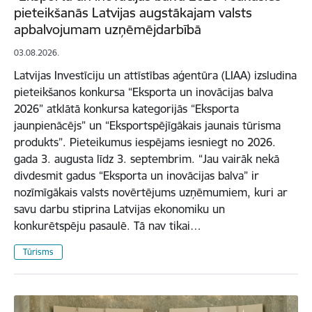
pieteikšanās Latvijas augstākajam valsts
apbalvojumam uzņēmējdarbībā
03.08.2026.
Latvijas Investīciju un attīstības aģentūra (LIAA) izsludina
pieteikšanos konkursa “Eksporta un inovācijas balva
2026” atklātā konkursa kategorijās “Eksporta
jaunpienācējs” un “Eksportspējīgākais jaunais tūrisma
produkts”. Pieteikumus iespējams iesniegt no 2026.
gada 3. augusta līdz 3. septembrim. “Jau vairāk nekā
divdesmit gadus “Eksporta un inovācijas balva” ir
nozīmīgākais valsts novērtējums uzņēmumiem, kuri ar
savu darbu stiprina Latvijas ekonomiku un
konkurētspēju pasaulē. Tā nav tikai…
Tūrisms