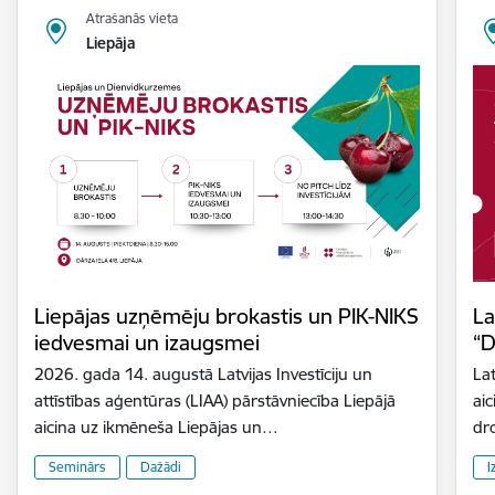
Atrašanās vieta
Liepāja
Liepājas uzņēmēju brokastis un PIK-NIKS
La
iedvesmai un izaugsmei
“D
2026. gada 14. augustā Latvijas Investīciju un
Lat
attīstības aģentūras (LIAA) pārstāvniecība Liepājā
aic
aicina uz ikmēneša Liepājas un…
dr
Seminārs
Dažādi
I