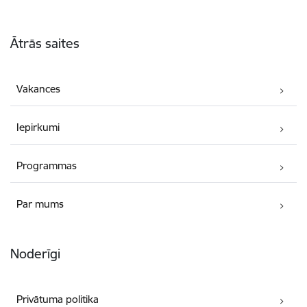
Kājene
Ātrās saites
Vakances
Iepirkumi
Programmas
Par mums
Noderīgi
Privātuma politika