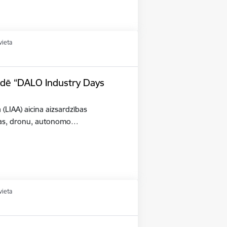
vieta
tādē “DALO Industry Days
a (LIAA) aicina aizsardzības
šības, dronu, autonomo…
vieta