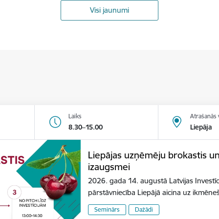
Visi jaunumi
Laiks
Atrašanās 
8.30–15.00
Liepāja
Liepājas uzņēmēju brokastis u
izaugsmei
2026. gada 14. augustā Latvijas Investīc
pārstāvniecība Liepājā aicina uz ikmēn
Seminārs
Dažādi