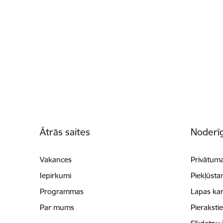
Kājene
Ātrās saites
Noderīg
Vakances
Privātuma
Iepirkumi
Piekļūsta
Programmas
Lapas kar
Par mums
Pieraksti