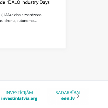
tādē “DALO Industry Days
a (LIAA) aicina aizsardzības
šības, dronu, autonomo…