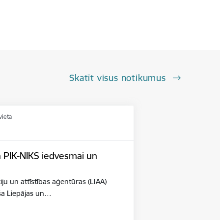
Skatīt visus notikumus
vieta
n PIK-NIKS iedvesmai un
iju un attīstības aģentūras (LIAA)
eša Liepājas un…