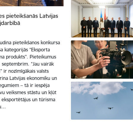
es pieteikšanās Latvijas
jdarbībā
sludina pieteikšanos konkursa
sa kategorijās “Eksporta
sma produkts”. Pieteikumus
. septembrim. “Jau vairāk
 ir nozīmīgākais valsts
ina Latvijas ekonomiku un
iegumiem – tā ir iespēja
vu veiksmes stāstu un kļūt
s eksportētājus un tūrisma
du…