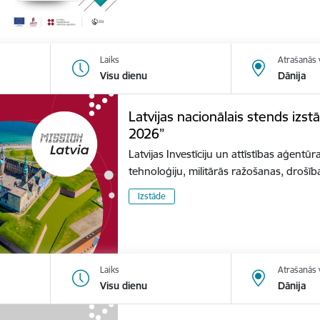
Laiks
Atrašanās 
Visu dienu
Dānija
Latvijas nacionālais stends izs
2026”
Latvijas Investīciju un attīstības aģentūr
tehnoloģiju, militārās ražošanas, dro
Izstāde
Laiks
Atrašanās 
Visu dienu
Dānija