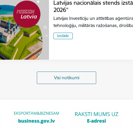
Latvijas nacionālais stends izs
2026”
Latvijas Investīciju un attīstības aģentūr
tehnoloģiju, militārās ražošanas, dro
Izstāde
Visi notikumi