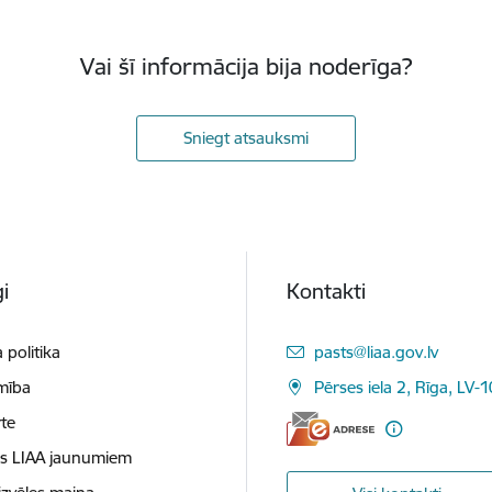
Vai šī informācija bija noderīga?
Sniegt atsauksmi
i
Kontakti
E-pasts:
 politika
pasts@liaa.gov.lv
mība
Pērses iela 2, Rīga, LV-
te
es LIAA jaunumiem