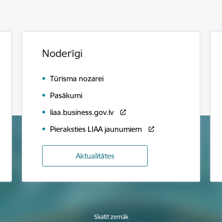
Noderīgi
Tūrisma nozarei
Pasākumi
liaa.business.gov.lv
Pieraksties LIAA jaunumiem
Aktualitātes
Skatīt zemāk