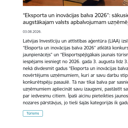
“Eksporta un inovācijas balva 2026”: sākusi
augstākajam valsts apbalvojumam uzņēmē
03.08.2026.
Latvijas Investīciju un attīstības aģentūra (LIAA) iz
“Eksporta un inovācijas balva 2026” atklātā konkur
jaunpienācējs” un “Eksportspējīgākais jaunais tūri
iespējams iesniegt no 2026. gada 3. augusta līdz 3
nekā divdesmit gadus “Eksporta un inovācijas balva”
novērtējums uzņēmumiem, kuri ar savu darbu stipr
konkurētspēju pasaulē. Tā nav tikai balva par sasn
uzņēmumiem apliecināt savu izaugsmi, pastāstīt sa
par iedvesmu citiem. Īpaši aicinu pieteikties jauno
nozares pārstāvjus, jo tieši šajās kategorijās ik ga
Tūrisms