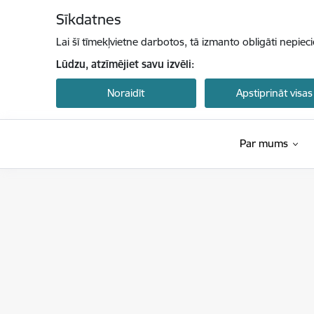
Pāriet uz lapas saturu
Sīkdatnes
Lai šī tīmekļvietne darbotos, tā izmanto obligāti nepiec
Lūdzu, atzīmējiet savu izvēli:
Noraidīt
Apstiprināt visas
Par mums
Latvijas Investīciju un attīstības aģentūra