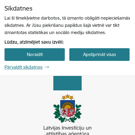
Pāriet uz lapas saturu
Sīkdatnes
Spied
lai meklētu
Enter
Lai šī tīmekļvietne darbotos, tā izmanto obligāti nepieciešamās
sīkdatnes. Ar Jūsu piekrišanu papildus šajā vietnē var tikt
izmantotas statistikas un sociālo mediju sīkdatnes.
Lūdzu, atzīmējiet savu izvēli:
Noraidīt
Apstiprināt visas
Pārvaldīt sīkdatnes
Latvijas Investīciju un attīstības aģentūra