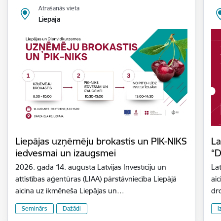
Atrašanās vieta
Liepāja
Liepājas uzņēmēju brokastis un PIK-NIKS
La
iedvesmai un izaugsmei
“D
2026. gada 14. augustā Latvijas Investīciju un
Lat
attīstības aģentūras (LIAA) pārstāvniecība Liepājā
aic
aicina uz ikmēneša Liepājas un…
dr
Seminārs
Dažādi
I