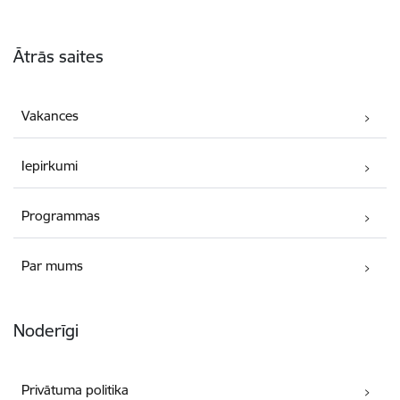
Kājene
Ātrās saites
Vakances
Iepirkumi
Programmas
Par mums
Noderīgi
Privātuma politika