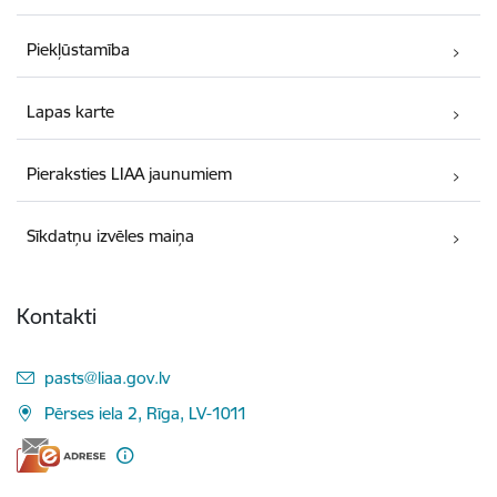
Piekļūstamība
Lapas karte
Pieraksties LIAA jaunumiem
Sīkdatņu izvēles maiņa
Kontakti
E-pasts:
pasts@liaa.gov.lv
Pērses iela 2, Rīga, LV-1011