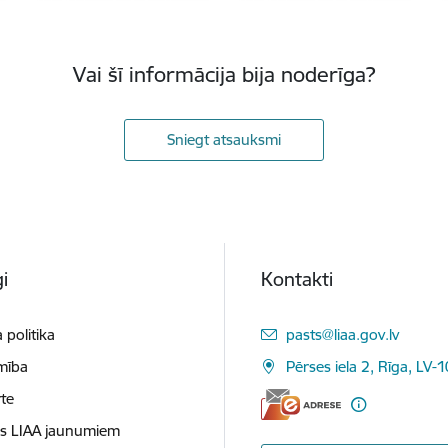
Vai šī informācija bija noderīga?
Sniegt atsauksmi
i
Kontakti
E-pasts:
 politika
pasts@liaa.gov.lv
mība
Pērses iela 2, Rīga, LV-
te
es LIAA jaunumiem