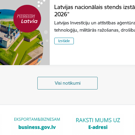
Latvijas nacionālais stends izs
2026”
Latvijas Investīciju un attīstības aģentūr
tehnoloģiju, militārās ražošanas, dro
Izstāde
Visi notikumi