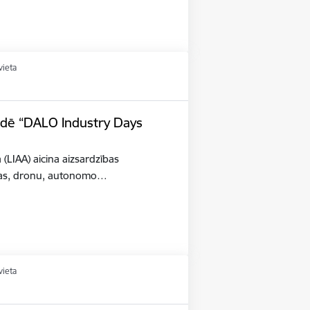
vieta
tādē “DALO Industry Days
a (LIAA) aicina aizsardzības
šības, dronu, autonomo…
vieta