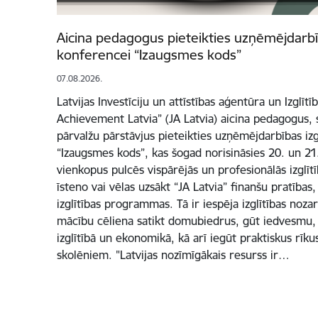
Aicina pedagogus pieteikties uzņēmējdarbīb
konferencei “Izaugsmes kods”
07.08.2026.
Latvijas Investīciju un attīstības aģentūra un Izglītī
Achievement Latvia” (JA Latvia) aicina pedagogus, s
pārvalžu pārstāvjus pieteikties uzņēmējdarbības izg
“Izaugsmes kods”, kas šogad norisināsies 20. un 2
vienkopus pulcēs vispārējās un profesionālās izglīt
īsteno vai vēlas uzsākt “JA Latvia” finanšu pratība
izglītības programmas. Tā ir iespēja izglītības noz
mācību cēliena satikt domubiedrus, gūt iedvesmu, 
izglītībā un ekonomikā, kā arī iegūt praktiskus rī
skolēniem. "Latvijas nozīmīgākais resurss ir…