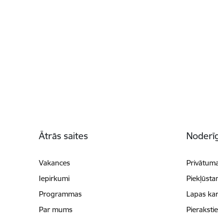
Kājene
Ātrās saites
Noderīg
Vakances
Privātuma
Iepirkumi
Piekļūsta
Programmas
Lapas kar
Par mums
Pieraksti