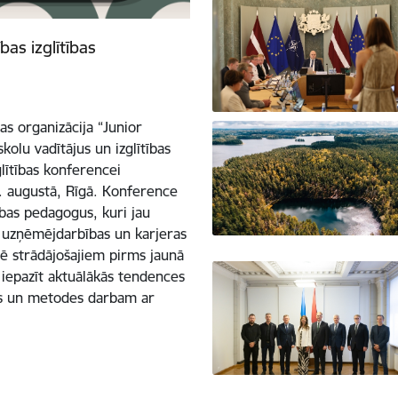
as izglītības
bas organizācija “Junior
kolu vadītājus un izglītības
lītības konferencei
1. augustā, Rīgā. Konference
ības pedagogus, kuri jau
s, uzņēmējdarbības un karjeras
arē strādājošajiem pirms jaunā
iepazīt aktuālākās tendences
kus un metodes darbam ar