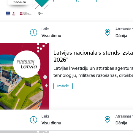
Laiks
Atrašanās 
Visu dienu
Dānija
Latvijas nacionālais stends izs
2026”
Latvijas Investīciju un attīstības aģentūr
tehnoloģiju, militārās ražošanas, dro
Izstāde
Laiks
Atrašanās 
Visu dienu
Dānija