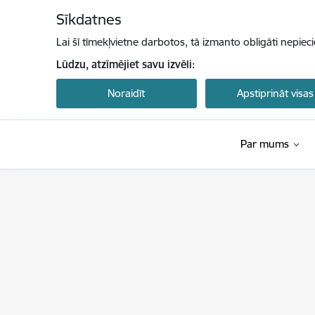
Pāriet uz lapas saturu
Sīkdatnes
Lai šī tīmekļvietne darbotos, tā izmanto obligāti nepiec
Lūdzu, atzīmējiet savu izvēli:
Noraidīt
Apstiprināt visas
Par mums
Latvijas Investīciju un attīstības aģentūra