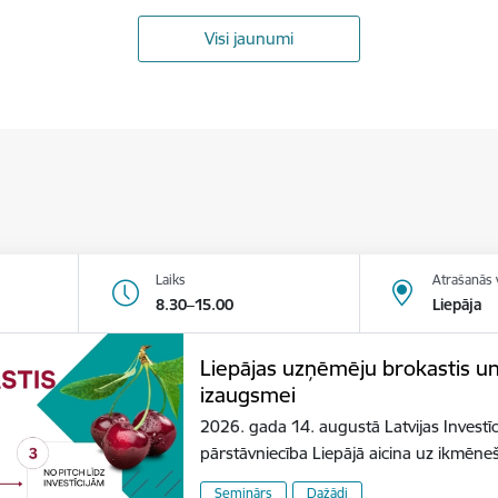
Visi jaunumi
Laiks
Atrašanās 
8.30–15.00
Liepāja
Liepājas uzņēmēju brokastis u
izaugsmei
2026. gada 14. augustā Latvijas Investīc
pārstāvniecība Liepājā aicina uz ikmēn
Seminārs
Dažādi