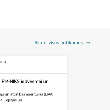
Skatīt visus notikumus
vieta
n PIK-NIKS iedvesmai un
iju un attīstības aģentūras (LIAA)
eša Liepājas un…