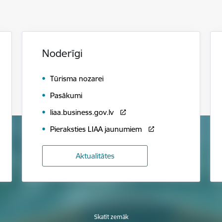
Noderīgi
Tūrisma nozarei
Pasākumi
liaa.business.gov.lv
Pieraksties LIAA jaunumiem
Aktualitātes
Skatīt zemāk