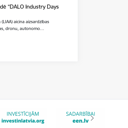
tādē “DALO Industry Days
a (LIAA) aicina aizsardzības
šības, dronu, autonomo…