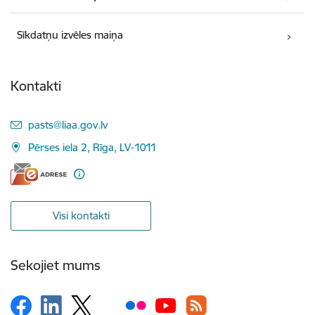
Sīkdatņu izvēles maiņa
Kontakti
E-pasts:
pasts@liaa.gov.lv
Pērses iela 2, Rīga, LV-1011
Visi kontakti
Sekojiet mums