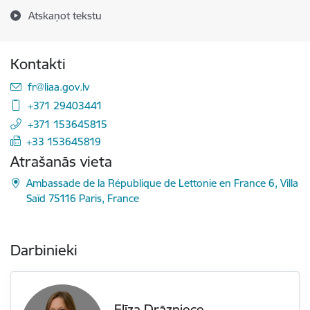
Atskaņot tekstu
Kontakti
E-pasts:
fr@liaa.gov.lv
+371 29403441
+371 153645815
+33 153645819
Atrašanās vieta
Ambassade de la République de Lettonie en France 6, Villa
Saïd 75116 Paris, France
Darbinieki
Elīza Drāzniece