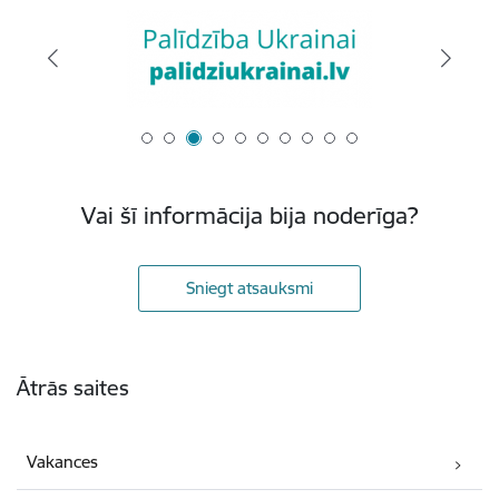
Vai šī informācija bija noderīga?
Sniegt atsauksmi
Kājene
Ātrās saites
Vakances