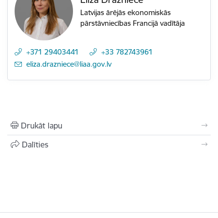
Latvijas ārējās ekonomiskās
pārstāvniecības Francijā vadītāja
+371 29403441
+33 782743961
E-pasts:
eliza.drazniece@liaa.gov.lv
Drukāt lapu
Dalīties