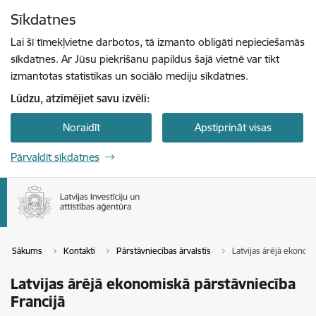
Pāriet uz lapas saturu
Sīkdatnes
Spied
lai meklētu
Enter
Lai šī tīmekļvietne darbotos, tā izmanto obligāti nepieciešamās
sīkdatnes. Ar Jūsu piekrišanu papildus šajā vietnē var tikt
izmantotas statistikas un sociālo mediju sīkdatnes.
Lūdzu, atzīmējiet savu izvēli:
Noraidīt
Apstiprināt visas
Pārvaldīt sīkdatnes
Sākums
Kontakti
Pārstāvniecības ārvalstīs
Latvijas ārējā ekonom
Latvijas ārējā ekonomiskā pārstāvniecība
Francijā