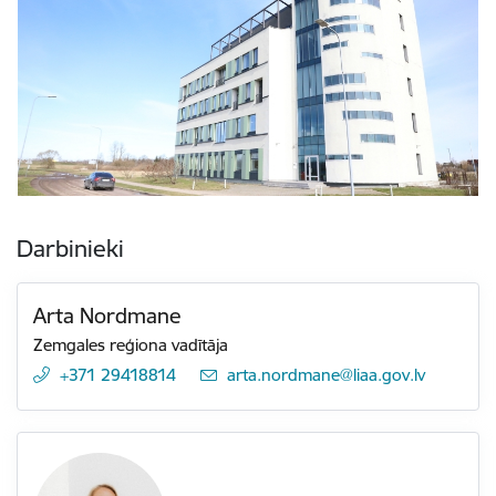
Darbinieki
Arta Nordmane
Zemgales reģiona vadītāja
+371 29418814
E-pasts:
arta.nordmane@liaa.gov.lv