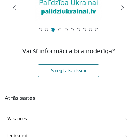
Vai šī informācija bija noderīga?
Sniegt atsauksmi
Kājene
Ātrās saites
Vakances
Iepirkumi