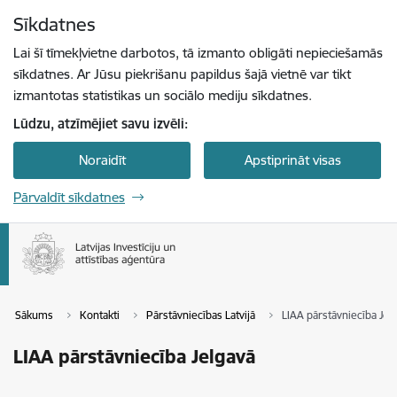
Pāriet uz lapas saturu
Sīkdatnes
Spied
lai meklētu
Enter
Lai šī tīmekļvietne darbotos, tā izmanto obligāti nepieciešamās
sīkdatnes. Ar Jūsu piekrišanu papildus šajā vietnē var tikt
izmantotas statistikas un sociālo mediju sīkdatnes.
Lūdzu, atzīmējiet savu izvēli:
Noraidīt
Apstiprināt visas
Pārvaldīt sīkdatnes
Sākums
Kontakti
Pārstāvniecības Latvijā
LIAA pārstāvniecība Jel
LIAA pārstāvniecība Jelgavā