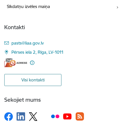
Sīkdatņu izvēles maiņa
Kontakti
E-pasts:
pasts@liaa.gov.lv
Pērses iela 2, Rīga, LV-1011
Visi kontakti
Sekojiet mums