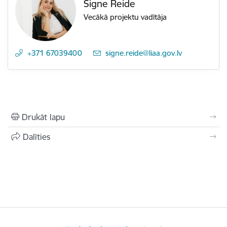
Signe Reide
Vecākā projektu vadītāja
+371 67039400
E-pasts:
signe.reide@liaa.gov.lv
Drukāt lapu
Dalīties