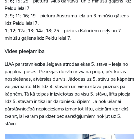
5; 6; 15; 25 – pietura "Alus darītava" un 3 minūšu gājiens līdz
Peldu ielai 7
2; 9; 11; 16; 19 – pietura Austrumu iela un 3 minūšu gājiens
līdz Peldu ielai 7.
1; 12; 12a; 13; 14a; 18; 25 – pietura Kalnciema ceļš un 7
minūšu gājiens līdz Peldu ielai 7.
Vides pieejamība
LIAA pārstāvniecība Jelgavā atrodas ēkas 5. stāvā
–
ieeja no
pagalma puses. Pie ieejas durvīm ir zvana poga, pēc kuras
nospiešanas, atvērsies durvis. Jādodas uz 5. stāvu pa kāpnēm
vai jāizmanto lifts līdz 4. stāvam un vienu stāvu jāuznāk pa
kāpnēm. Tā kā telpas ir izvietotas pa visu 5. stāvu, lifta pieeja
līdz 5. stāvam ir tikai ar darbinieku čipiem. Ja nokļūšanai
pārstāvniecībā nepieciešams izmantot liftu, aicinām iepriekš
zvanīt, lai varam palīdzēt bez sarežģījumiem nokļūt uz 5.
stāvu.