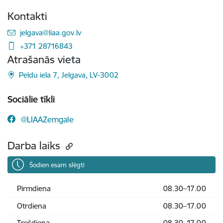
Kontakti
E-pasts:
jelgava@liaa.gov.lv
+371 28716843
Atrašanās vieta
Peldu iela 7, Jelgava, LV-3002
Sociālie tīkli
@LIAAZemgale
Darba laiks
Šodien esam slēgti
Pirmdiena
08.30–17.00
Otrdiena
08.30–17.00
Trešdiena
08.30–17.00