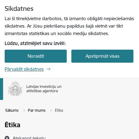
Pāriet uz lapas saturu
Sīkdatnes
Spied
lai meklētu
Enter
Lai šī tīmekļvietne darbotos, tā izmanto obligāti nepieciešamās
sīkdatnes. Ar Jūsu piekrišanu papildus šajā vietnē var tikt
izmantotas statistikas un sociālo mediju sīkdatnes.
Lūdzu, atzīmējiet savu izvēli:
Noraidīt
Apstiprināt visas
Pārvaldīt sīkdatnes
Sākums
Par mums
Ētika
Ētika
Atskaņot tekstu