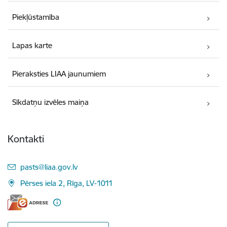
Piekļūstamība
Lapas karte
Pieraksties LIAA jaunumiem
Sīkdatņu izvēles maiņa
Kontakti
E-pasts:
pasts@liaa.gov.lv
Pērses iela 2, Rīga, LV-1011