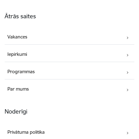
Kājene
Ātrās saites
Vakances
Iepirkumi
Programmas
Par mums
Noderīgi
Privātuma politika