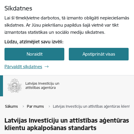
Pāriet uz lapas saturu
Sīkdatnes
Spied
lai meklētu
Enter
Lai šī tīmekļvietne darbotos, tā izmanto obligāti nepieciešamās
sīkdatnes. Ar Jūsu piekrišanu papildus šajā vietnē var tikt
izmantotas statistikas un sociālo mediju sīkdatnes.
Lūdzu, atzīmējiet savu izvēli:
Noraidīt
Apstiprināt visas
Pārvaldīt sīkdatnes
Sākums
Par mums
Latvijas Investīciju un attīstības aģentūras klient
Latvijas Investīciju un attīstības aģentūras
klientu apkalpošanas standarts