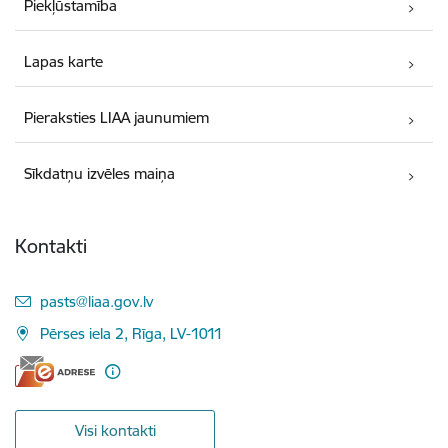
Piekļūstamība
Lapas karte
Pieraksties LIAA jaunumiem
Sīkdatņu izvēles maiņa
Kontakti
E-pasts:
pasts@liaa.gov.lv
Pērses iela 2, Rīga, LV-1011
Visi kontakti