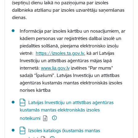
(septiņu) dienu laikā no paziņojuma par izsoles
dalībnieka atzīšanu par izsoles uzvarētāju saņemšanas
dienas.
Informācija par izsoles kārtību un nosacījumiem, ar
kādiem personas var reģistrēties dalībai izsolē un
piedalīties solīšanā, pieejama elektronisko izsoļu
vietnē:
https://izsoles.ta.gov.lv
, kā arī Latvijas
Investīciju un attīstības aģentūras mājas lapā
internetā:
www.lia.gov.lv
izvēlnes “Par mums”
sadaļā “Īpašumi”. Latvijas Investīciju un attīstības
aģentūras kustamās mantas elektroniskās izsoles
norises kārtība
Lejupielādēt:
Latvijas Investīciju un attīstības aģentūras
kustamās mantas elektroniskās izsoles
noteikumi
Lejupielādēt:
Izsoles katalogs (kustamās mantas