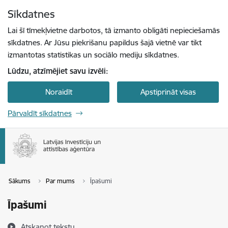
Pāriet uz lapas saturu
Sīkdatnes
Spied
lai meklētu
Enter
Lai šī tīmekļvietne darbotos, tā izmanto obligāti nepieciešamās
sīkdatnes. Ar Jūsu piekrišanu papildus šajā vietnē var tikt
izmantotas statistikas un sociālo mediju sīkdatnes.
Lūdzu, atzīmējiet savu izvēli:
Noraidīt
Apstiprināt visas
Pārvaldīt sīkdatnes
Sākums
Par mums
Īpašumi
Īpašumi
Atskaņot tekstu