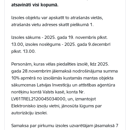
atsavināti visi kopumā.
Izsoles objektu var apskatīt to atrašanās vietās,
atrašanās vietu adreses skatīt pielikumā 1.
Izsoles sākums - 2025. gada 19. novembris plkst.
13.00, izsoles noslēgums - 2025. gada 9.decembrī
plkst. 13.00.
Personām, kuras vēlas piedalīties izsolē, līdz 2025.
gada 28.novembrim jāiemaksā nodrošinājuma summa
10% apmērā no izsolāmās kustamās mantas objekta
sākumcenas Latvijas Investīciju un attīstības aģentūra
norēķinu kontā Valsts kasē, konta Nr.
LV61TREL2120045034000, un, izmantojot
Elektronisko izsoļu vietni, jānosūta lūgums par
autorizāciju izsolei.
Samaksa par pirkumu izsoles uzvarētājam jāsamaksā 7