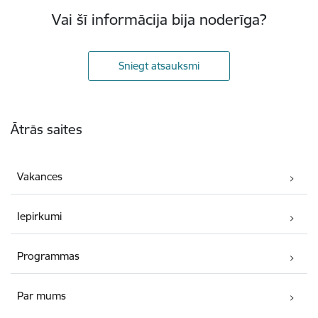
Vai šī informācija bija noderīga?
Sniegt atsauksmi
Kājene
Ātrās saites
Vakances
Iepirkumi
Programmas
Par mums