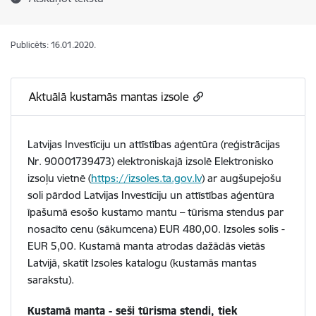
Publicēts: 16.01.2020.
Aktuālā kustamās mantas izsole
Latvijas Investīciju un attīstības aģentūra (reģistrācijas
Nr. 90001739473) elektroniskajā izsolē Elektronisko
izsoļu vietnē (
https://izsoles.ta.gov.lv
) ar augšupejošu
soli pārdod Latvijas Investīciju un attīstības aģentūra
īpašumā esošo kustamo mantu – tūrisma stendus par
nosacīto cenu (sākumcena) EUR 480,00.
Izsoles solis -
EUR 5,00
. Kustamā manta atrodas dažādās vietās
Latvijā, skatīt Izsoles katalogu (kustamās mantas
sarakstu).
Kustamā manta - seši tūrisma stendi, tiek