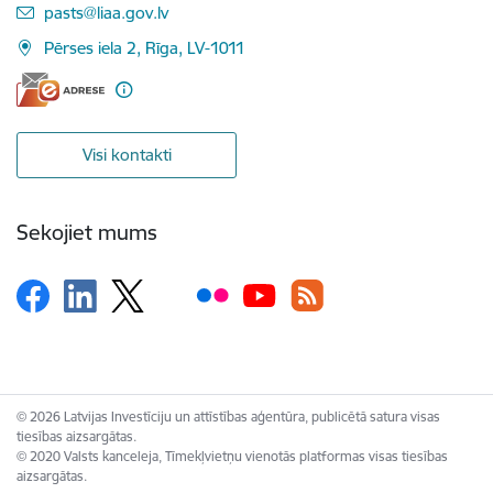
E-pasts:
pasts@liaa.gov.lv
Pērses iela 2, Rīga, LV-1011
Visi kontakti
Sekojiet mums
© 2026 Latvijas Investīciju un attīstības aģentūra, publicētā satura visas
tiesības aizsargātas.
© 2020 Valsts kanceleja, Tīmekļvietņu vienotās platformas visas tiesības
aizsargātas.