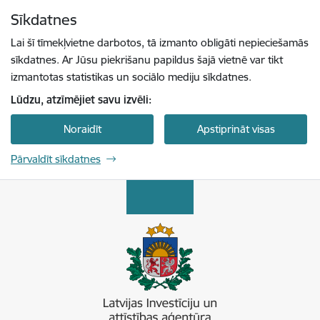
Pāriet uz lapas saturu
Sīkdatnes
Spied
lai meklētu
Enter
Lai šī tīmekļvietne darbotos, tā izmanto obligāti nepieciešamās
sīkdatnes. Ar Jūsu piekrišanu papildus šajā vietnē var tikt
izmantotas statistikas un sociālo mediju sīkdatnes.
Lūdzu, atzīmējiet savu izvēli:
Noraidīt
Apstiprināt visas
Pārvaldīt sīkdatnes
Latvijas Investīciju un attīstības aģentūra