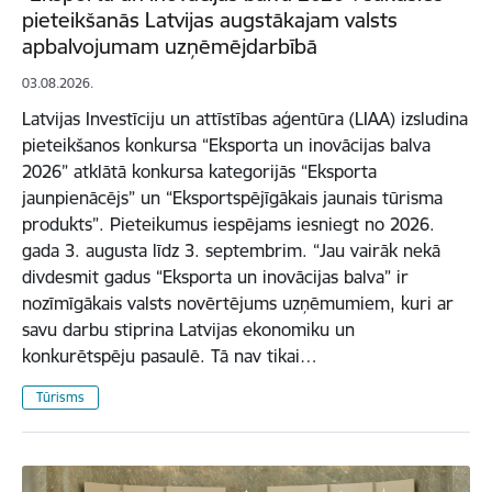
pieteikšanās Latvijas augstākajam valsts
apbalvojumam uzņēmējdarbībā
03.08.2026.
Latvijas Investīciju un attīstības aģentūra (LIAA) izsludina
pieteikšanos konkursa “Eksporta un inovācijas balva
2026” atklātā konkursa kategorijās “Eksporta
jaunpienācējs” un “Eksportspējīgākais jaunais tūrisma
produkts”. Pieteikumus iespējams iesniegt no 2026.
gada 3. augusta līdz 3. septembrim. “Jau vairāk nekā
divdesmit gadus “Eksporta un inovācijas balva” ir
nozīmīgākais valsts novērtējums uzņēmumiem, kuri ar
savu darbu stiprina Latvijas ekonomiku un
konkurētspēju pasaulē. Tā nav tikai…
Tūrisms