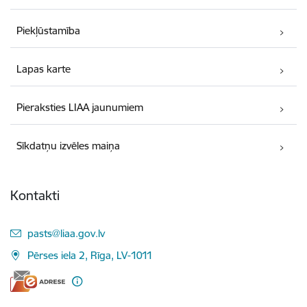
Piekļūstamība
Lapas karte
Pieraksties LIAA jaunumiem
Sīkdatņu izvēles maiņa
Kontakti
E-pasts:
pasts@liaa.gov.lv
Pērses iela 2, Rīga, LV-1011