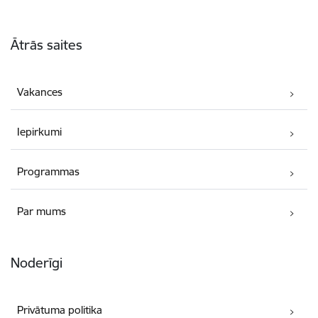
Kājene
Ātrās saites
Vakances
Iepirkumi
Programmas
Par mums
Noderīgi
Privātuma politika