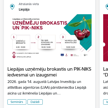
Atrašanās vieta
Liepāja
Liepājas uzņēmēju brokastis un PIK-NIKS
La
iedvesmai un izaugsmei
“D
2026. gada 14. augustā Latvijas Investīciju un
Lat
attīstības aģentūras (LIAA) pārstāvniecība Liepājā
aic
aicina uz ikmēneša Liepājas un…
dr
Seminārs
Dažādi
I