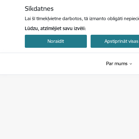
Pāriet uz lapas saturu
Sīkdatnes
Lai šī tīmekļvietne darbotos, tā izmanto obligāti nepiec
Lūdzu, atzīmējiet savu izvēli:
Noraidīt
Apstiprināt visas
Par mums
Latvijas Investīciju un attīstības aģentūra