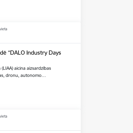
vieta
tādē “DALO Industry Days
a (LIAA) aicina aizsardzības
šības, dronu, autonomo…
vieta