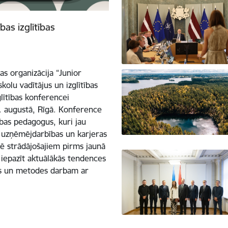
as izglītības
bas organizācija “Junior
kolu vadītājus un izglītības
lītības konferencei
1. augustā, Rīgā. Konference
ības pedagogus, kuri jau
s, uzņēmējdarbības un karjeras
arē strādājošajiem pirms jaunā
iepazīt aktuālākās tendences
kus un metodes darbam ar