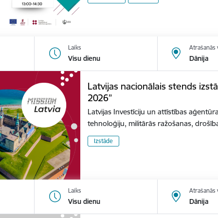
Laiks
Atrašanās 
Visu dienu
Dānija
Latvijas nacionālais stends izs
2026”
Latvijas Investīciju un attīstības aģentūr
tehnoloģiju, militārās ražošanas, dro
Izstāde
Laiks
Atrašanās 
Visu dienu
Dānija