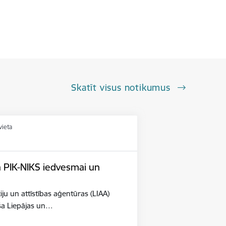
Skatīt visus notikumus
vieta
n PIK-NIKS iedvesmai un
iju un attīstības aģentūras (LIAA)
eša Liepājas un…