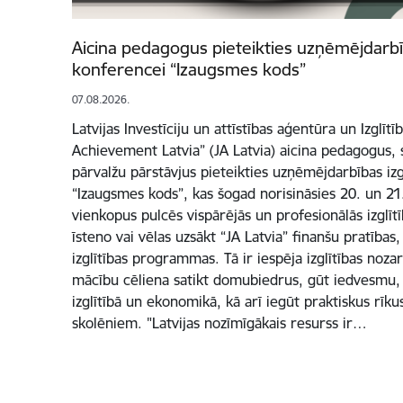
Aicina pedagogus pieteikties uzņēmējdarbīb
konferencei “Izaugsmes kods”
07.08.2026.
Latvijas Investīciju un attīstības aģentūra un Izglītī
Achievement Latvia” (JA Latvia) aicina pedagogus, s
pārvalžu pārstāvjus pieteikties uzņēmējdarbības izg
“Izaugsmes kods”, kas šogad norisināsies 20. un 2
vienkopus pulcēs vispārējās un profesionālās izglīt
īsteno vai vēlas uzsākt “JA Latvia” finanšu pratība
izglītības programmas. Tā ir iespēja izglītības noz
mācību cēliena satikt domubiedrus, gūt iedvesmu, 
izglītībā un ekonomikā, kā arī iegūt praktiskus rī
skolēniem. "Latvijas nozīmīgākais resurss ir…