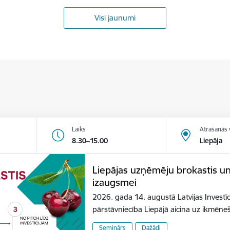
Visi jaunumi
Laiks
Atrašanās 
8.30–15.00
Liepāja
Liepājas uzņēmēju brokastis u
izaugsmei
2026. gada 14. augustā Latvijas Investīc
pārstāvniecība Liepājā aicina uz ikmēn
Seminārs
Dažādi