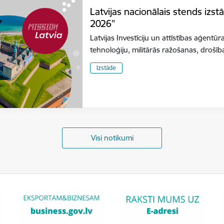
Latvijas nacionālais stends izs
2026”
Latvijas Investīciju un attīstības aģentūr
tehnoloģiju, militārās ražošanas, dro
Izstāde
Visi notikumi