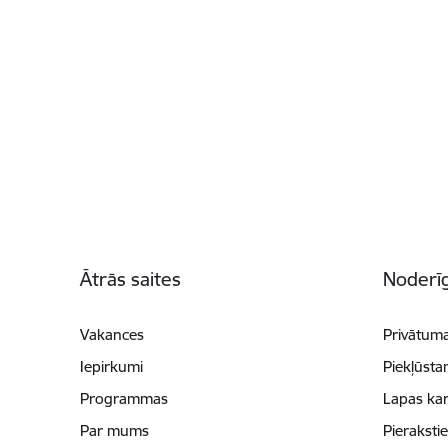
Kājene
Ātrās saites
Noderīg
Vakances
Privātuma
Iepirkumi
Piekļūsta
Programmas
Lapas kar
Par mums
Pieraksti