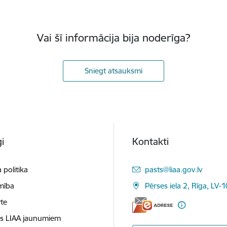
Vai šī informācija bija noderīga?
Sniegt atsauksmi
i
Kontakti
E-pasts:
 politika
pasts@liaa.gov.lv
mība
Pērses iela 2, Rīga, LV-
te
es LIAA jaunumiem