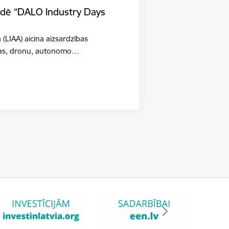
tādē “DALO Industry Days
a (LIAA) aicina aizsardzības
šības, dronu, autonomo…