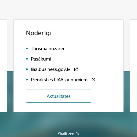
Noderīgi
Tūrisma nozarei
Pasākumi
liaa.business.gov.lv
Pieraksties LIAA jaunumiem
Aktualitātes
Skatīt zemāk