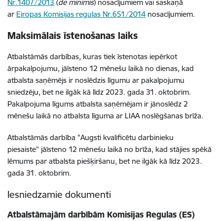
Nr.1407/2013
(
de minimis
) nosacījumiem vai saskaņā
ar
Eiropas Komisijas regulas Nr.651/2014
nosacījumiem.
Maksimālais īstenošanas laiks
Atbalstāmās darbības, kuras tiek īstenotas iepērkot
ārpakalpojumu, jāīsteno 12 mēnešu laikā no dienas, kad
atbalsta saņēmējs ir noslēdzis līgumu ar pakalpojumu
sniedzēju, bet ne ilgāk kā līdz 2023. gada 31. oktobrim.
Pakalpojuma līgums atbalsta saņēmējam ir jānoslēdz 2
mēnešu laikā no atbalsta līguma ar LIAA noslēgšanas brīža.
Atbalstāmās darbība "Augsti kvalificētu darbinieku
piesaiste" jāīsteno 12 mēnešu laikā no brīža, kad stājies spēkā
lēmums par atbalsta piešķiršanu, bet ne ilgāk kā līdz 2023.
gada 31. oktobrim.
Iesniedzamie dokumenti
Atbalstāmajām darbībām Komisijas Regulas (ES)