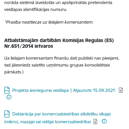
norāda sistēmā izveidotās un apstiprinātās pretendenta
veidlapas identifikācijas numuru.
*Prasība neattiecas uz lielajiem komersantiem.
Atbalstāmajām darbībām Komisijas Regulas (ES)
Nr.651/2014 ietvaros
(Ja lielajam komersantam finanšu dati publiski nav pieejami,
tad jāiesniedz saistīto uzņēmumu grupas konsolidētais
pārskats.)
Lejupielādēt:
Projekta iesnieguma veidlapa | Atjaunots 15.09.2021.
Lejupielādēt:
Deklarācija par komercsabiedrības atbilstību sīkajai
(mikro), mazajai vai vidējai komercsabiedrībai