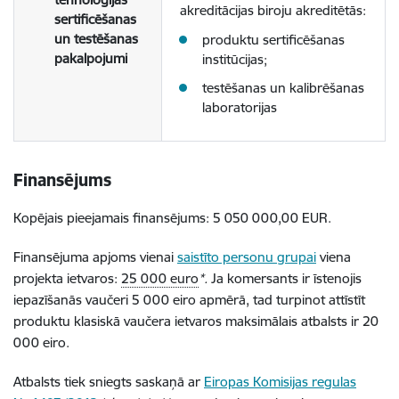
akreditācijas biroju akreditētās:
sertificēšanas
un testēšanas
produktu sertificēšanas
pakalpojumi
institūcijas;
testēšanas un kalibrēšanas
laboratorijas
Finansējums
Kopējais pieejamais finansējums: 5 050 000,00 EUR.
Finansējuma apjoms vienai
saistīto personu grupai
viena
projekta ietvaros:
25 000 euro
*.
Ja komersants ir īstenojis
iepazīšanās vaučeri 5 000 eiro apmērā, tad turpinot attīstīt
produktu klasiskā vaučera ietvaros maksimālais atbalsts ir 20
000 eiro.
Atbalsts tiek sniegts saskaņā ar
Eiropas Komisijas regulas