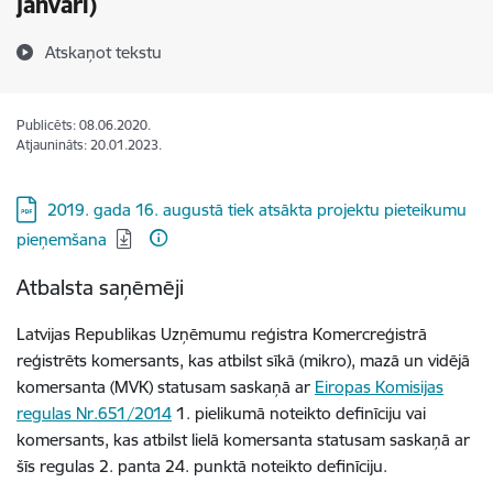
janvārī)
Atskaņot tekstu
Publicēts: 08.06.2020.
Atjaunināts: 20.01.2023.
Lejupielādēt:
2019. gada 16. augustā tiek atsākta projektu pieteikumu
pieņemšana
Atbalsta saņēmēji
Latvijas Republikas Uzņēmumu reģistra Komercreģistrā
reģistrēts komersants, kas atbilst sīkā (mikro), mazā un vidējā
komersanta (MVK) statusam saskaņā ar
Eiropas Komisijas
regulas Nr.651/2014
1. pielikumā noteikto definīciju vai
komersants, kas atbilst lielā komersanta statusam saskaņā ar
šīs regulas 2. panta 24. punktā noteikto definīciju.