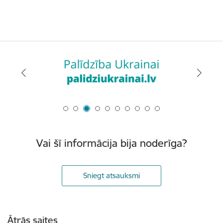
Vai šī informācija bija noderīga?
Sniegt atsauksmi
Kājene
Ātrās saites