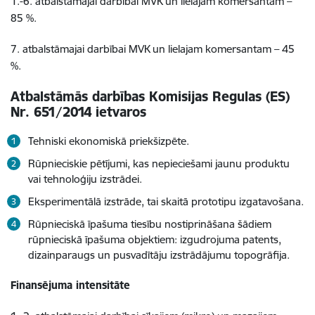
1.-6. atbalstāmajai darbībai MVK un lielajam komersantam –
85 %.
7. atbalstāmajai darbībai MVK un lielajam komersantam – 45
%.
Atbalstāmās darbības Komisijas Regulas (ES)
Nr. 651/2014 ietvaros
Tehniski ekonomiskā priekšizpēte.
Rūpnieciskie pētījumi, kas nepieciešami jaunu produktu
vai tehnoloģiju izstrādei.
Eksperimentālā izstrāde, tai skaitā prototipu izgatavošana.
Rūpnieciskā īpašuma tiesību nostiprināšana šādiem
rūpnieciskā īpašuma objektiem: izgudrojuma patents,
dizainparaugs un pusvadītāju izstrādājumu topogrāfija.
Finansējuma intensitāte