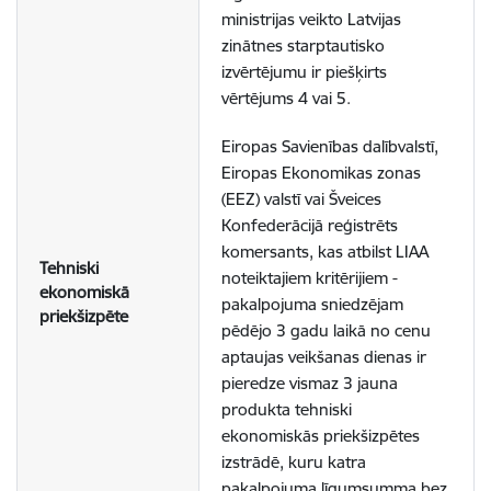
ministrijas veikto Latvijas
zinātnes starptautisko
izvērtējumu ir piešķirts
vērtējums 4 vai 5.
Eiropas Savienības dalībvalstī,
Eiropas Ekonomikas zonas
(EEZ) valstī vai Šveices
Konfederācijā reģistrēts
komersants, kas atbilst LIAA
Tehniski
noteiktajiem kritērijiem -
ekonomiskā
pakalpojuma sniedzējam
priekšizpēte
pēdējo 3 gadu laikā no cenu
aptaujas veikšanas dienas ir
pieredze vismaz 3 jauna
produkta tehniski
ekonomiskās priekšizpētes
izstrādē, kuru katra
pakalpojuma līgumsumma bez