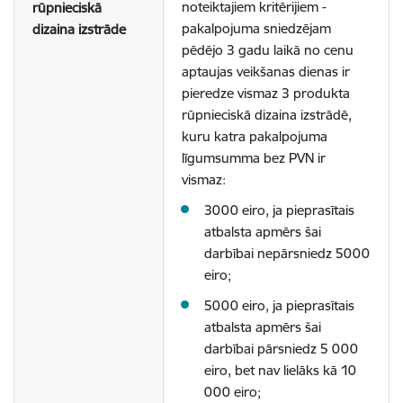
noteiktajiem kritērijiem -
rūpnieciskā
pakalpojuma sniedzējam
dizaina izstrāde
pēdējo 3 gadu laikā no cenu
aptaujas veikšanas dienas ir
pieredze vismaz 3 produkta
rūpnieciskā dizaina izstrādē,
kuru katra pakalpojuma
līgumsumma bez PVN ir
vismaz:
3000 eiro, ja pieprasītais
atbalsta apmērs šai
darbībai nepārsniedz 5000
eiro;
5000 eiro, ja pieprasītais
atbalsta apmērs šai
darbībai pārsniedz 5 000
eiro, bet nav lielāks kā 10
000 eiro;