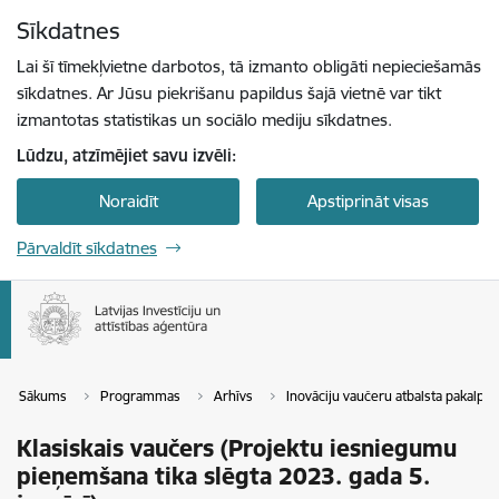
Pāriet uz lapas saturu
Sīkdatnes
Spied
lai meklētu
Enter
Lai šī tīmekļvietne darbotos, tā izmanto obligāti nepieciešamās
sīkdatnes. Ar Jūsu piekrišanu papildus šajā vietnē var tikt
izmantotas statistikas un sociālo mediju sīkdatnes.
Lūdzu, atzīmējiet savu izvēli:
Noraidīt
Apstiprināt visas
Pārvaldīt sīkdatnes
Sākums
Programmas
Arhīvs
Inovāciju vaučeru atbalsta pakalpoju
Klasiskais vaučers (Projektu iesniegumu
pieņemšana tika slēgta 2023. gada 5.