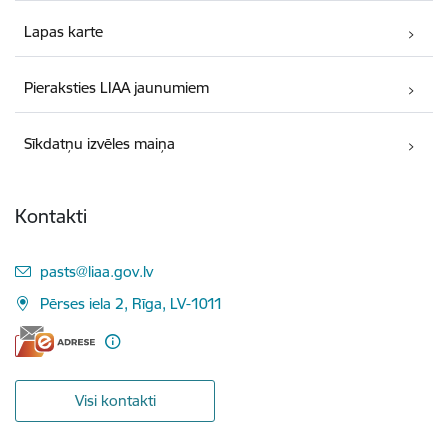
Lapas karte
Pieraksties LIAA jaunumiem
Sīkdatņu izvēles maiņa
Kontakti
E-pasts:
pasts@liaa.gov.lv
Pērses iela 2, Rīga, LV-1011
Visi kontakti