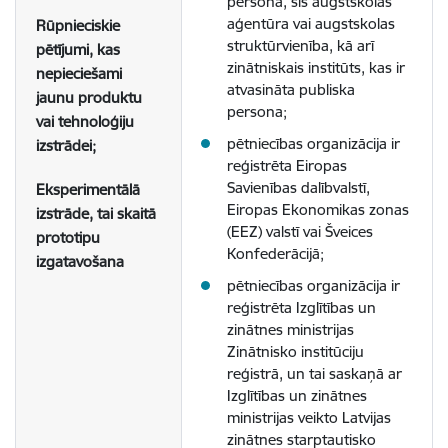
persona, šīs augstskolas
aģentūra vai augstskolas
Rūpnieciskie
struktūrvienība, kā arī
pētījumi, kas
zinātniskais institūts, kas ir
nepieciešami
atvasināta publiska
jaunu produktu
persona;
vai tehnoloģiju
pētniecības organizācija ir
izstrādei;
reģistrēta Eiropas
Savienības dalībvalstī,
Eksperimentālā
Eiropas Ekonomikas zonas
izstrāde, tai skaitā
(EEZ) valstī vai Šveices
prototipu
Konfederācijā;
izgatavošana
pētniecības organizācija ir
reģistrēta Izglītības un
zinātnes ministrijas
Zinātnisko institūciju
reģistrā, un tai saskaņā ar
Izglītības un zinātnes
ministrijas veikto Latvijas
zinātnes starptautisko