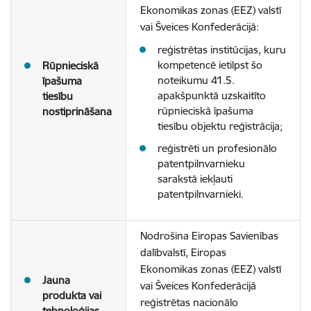
Ekonomikas zonas (EEZ) valstī
vai Šveices Konfederācijā:
reģistrētas institūcijas, kuru
kompetencē ietilpst šo
Rūpnieciskā
noteikumu 41.5.
īpašuma
apakšpunktā uzskaitīto
tiesību
rūpnieciskā īpašuma
nostiprināšana
tiesību objektu reģistrācija;
reģistrēti un profesionālo
patentpilnvarnieku
sarakstā iekļauti
patentpilnvarnieki.
Nodrošina Eiropas Savienības
dalībvalstī, Eiropas
Ekonomikas zonas (EEZ) valstī
Jauna
vai Šveices Konfederācijā
produkta vai
reģistrētas nacionālo
tehnoloģijas