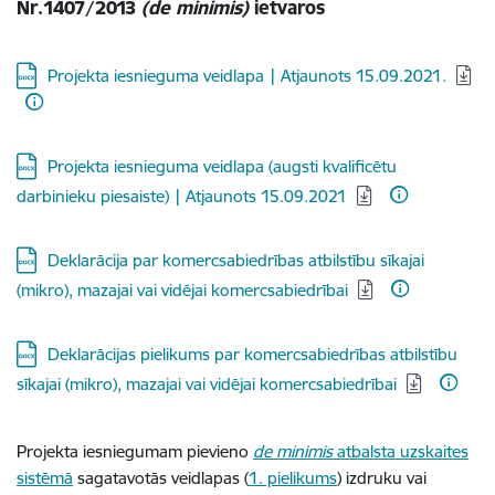
Nr.1407/2013
(de minimis)
ietvaros
Lejupielādēt:
Projekta iesnieguma veidlapa | Atjaunots 15.09.2021.
Lejupielādēt:
Projekta iesnieguma veidlapa (augsti kvalificētu
darbinieku piesaiste) | Atjaunots 15.09.2021
Lejupielādēt:
Deklarācija par komercsabiedrības atbilstību sīkajai
(mikro), mazajai vai vidējai komercsabiedrībai
Lejupielādēt:
Deklarācijas pielikums par komercsabiedrības atbilstību
sīkajai (mikro), mazajai vai vidējai komercsabiedrībai
Projekta iesniegumam pievieno
de minimis
atbalsta uzskaites
sistēmā
sagatavotās veidlapas (
1. pielikums
) izdruku vai